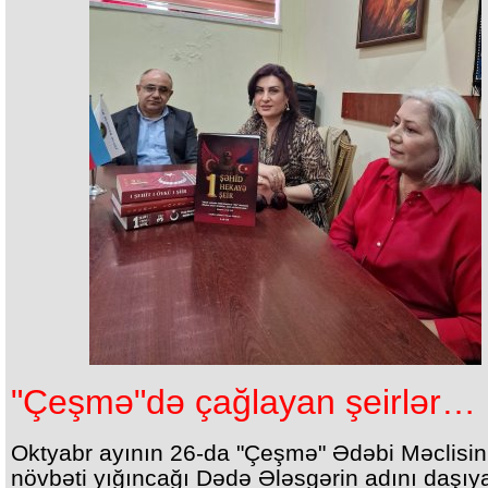
"Çeşmə"də çağlayan şeirlər…
Oktyabr ayının 26-da "Çeşmə" Ədəbi Məclisin
növbəti yığıncağı Dədə Ələsgərin adını daşıya