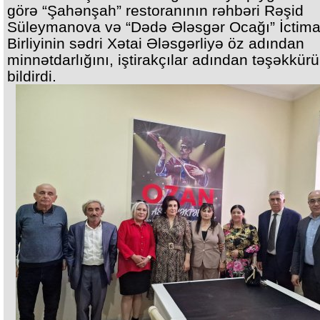
görə “Şahənşah” restoranının rəhbəri Rəşid
Süleymanova və “Dədə Ələsgər Ocağı” İctima
Birliyinin sədri Xətai Ələsgərliyə öz adından
minnətdarlığını, iştirakçılar adından təşəkkür
bildirdi.