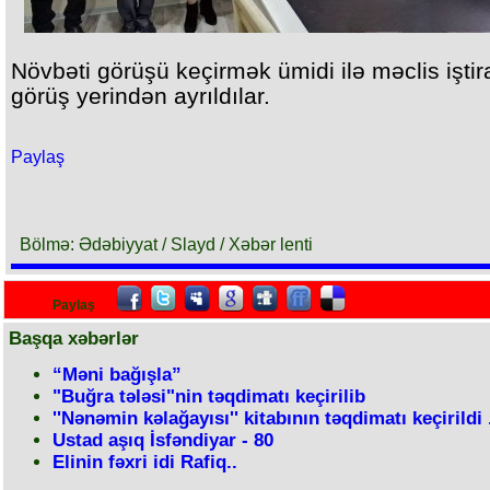
Növbəti görüşü keçirmək ümidi ilə məclis iştira
görüş yerindən ayrıldılar.
Paylaş
Bölmə: Ədəbiyyat / Slayd / Xəbər lenti
Paylaş
Başqa xəbərlər
“Məni bağışla”
"Buğra tələsi"nin təqdimatı keçirilib
''Nənəmin kəlağayısı'' kitabının təqdimatı keçirildi 
Ustad aşıq İsfəndiyar - 80
Elinin fəxri idi Rafiq..