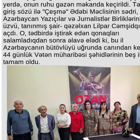
yerdə, onun ruhu gəzən məkanda keçirildi. Tə
giriş sözü ilə "Çeşmə" Ədəbi Məclisinin sədri,
Azərbaycan Yazıçılar və Jurnalistlər Birliklərin
üzvü, tanınmış şair- qəzəlxan Lilpar Cəmşidqı
açdı. O, tədbirdə iştirak edən qonaqları
salamladıqdan sonra əlavə elədi ki, bu il
Azərbaycanın bütövlüyü uğrunda canından k
44 günlük Vətən müharibəsi şəhidlərinin beş il
tamam oldu.