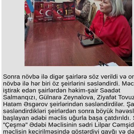
Sonra növbə ilə digər şairlərə söz verildi və o
növbə ilə hər biri öz şeirlərini səsləndirdi. Mə
iştirak edən şairlərdən həkim-şair Səadət
Salmanqızı, Gülnarə Zeynalova, Ziyafət Tovuz
Hatəm Əsgərov şeirlərindən səsləndirdilər. Şai
səsləndirdikləri şeirlərdən sonra böyük həvəs
başlayan ədəbi məclis uğurla başa çatdırıldı.
"Çeşmə" Ədəbi Məclisinin sədri Lilpar Cəmşid
məclisin keçirilməsində göstərdiyi qayğı və d