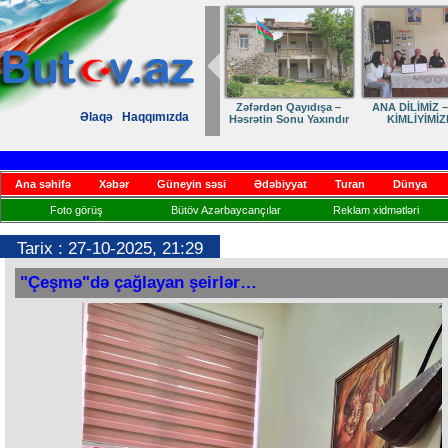
Dostumuza sürpriz
Elmanın öz d
Əlaqə
Haqqımızda
yubiley təbriki
Ana səhifə
Xəbər
Güneyin səsi
Ədəbiyyat
Turan
Dünya
Foto görüş
Bütöv Azərbaycançılar
Reklam xidmətləri
Tarix : 27-10-2025, 21:29
"Çeşmə"də çağlayan şeirlər…