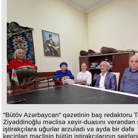
"Bütöv Azərbaycan" qəzetinin baş redaktoru T
Ziyəddinoğlu məclisə xeyir-duasını verəndən 
iştirakçılara uğurlar arzuladı və ayda bir dəfə
keçirilən məclisin bütün iştirakçılarının şeirləri