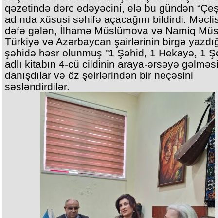
qəzetində dərc edəyəcini, elə bu gündən “Çe
adında xüsusi səhifə açacağını bildirdi. Məclis
dəfə gələn, İlhamə Müslümova və Namiq Mü
Türkiyə və Azərbaycan şairlərinin birgə yazdığ
şəhidə həsr olunmuş "1 Şəhid, 1 Hekayə, 1 Şe
adlı kitabın 4-cü cildinin araya-ərsəyə gəlmə
danışdılar və öz şeirlərindən bir neçəsini
səsləndirdilər.