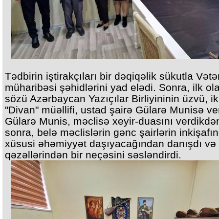
Tədbirin iştirakçıları bir dəqiqəlik sükutla Vət
müharibəsi şəhidlərini yad elədi. Sonra, ilk ol
sözü Azərbaycan Yazıçılar Birliyininin üzvü, ik
"Divan" müəllifi, ustad şairə Gülarə Munisə ve
Gülarə Munis, məclisə xeyir-duasını verdikdə
sonra, belə məclislərin gənc şairlərin inkişafı
xüsusi əhəmiyyət daşıyacağından danışdı və
qəzəllərindən bir neçəsini səsləndirdi.