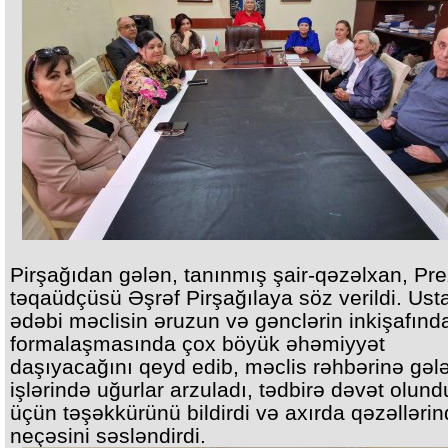
Pirşağıdan gələn, tanınmış şair-qəzəlxan, Pre
təqaüdçüsü Əşrəf Pirşağılaya söz verildi. Usta
ədəbi məclisin əruzun və gənclərin inkişafınd
formalaşmasında çox böyük əhəmiyyət
daşıyacağını qeyd edib, məclis rəhbərinə gəl
işlərində uğurlar arzuladı, tədbirə dəvət olun
üçün təşəkkürünü bildirdi və axırda qəzəllərin
neçəsini səsləndirdi.