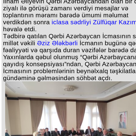
İlham Əliyevin Qərbi Azərbaycandan olan bir 
ziyalı ilə görüşü zamanı verdiyi mesajlar və
toplantının məramı barədə ümumi məlumat
verdikdən sonra
iclasa sədrliyi Zülfüqar Kazı
həvalə etdi.
Tədbirə qatılan Qərbi Azərbaycan İcmasının s
millət vəkili
Əziz Ələkbərli
İcmanın bugünə qə
fəaliyyəti və qarşıda duran vəzifələr barədə d
Yaxınlarda qəbul olunmuş “Qərbi Azərbaycan
qayıdış konsepsiyası”ndan, Qərbi Azərbayca
İcmasının problemlərinin beynəlxalq təşkilatla
gündəminə gəlməsindən söhbət açdı.