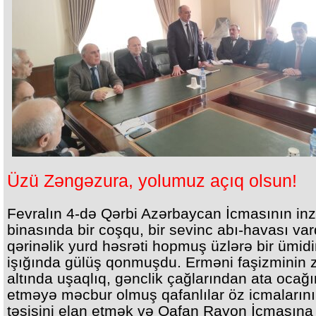
Üzü Zəngəzura, yolumuz açıq olsun!
Fevralın 4-də Qərbi Azərbaycan İcmasının inz
binasında bir coşqu, bir sevinc abı-havası vard
qərinəlik yurd həsrəti hopmuş üzlərə bir ümid
işığında gülüş qonmuşdu. Erməni faşizminin 
altında uşaqlıq, gənclik çağlarından ata ocağı
etməyə məcbur olmuş qafanlılar öz icmaların
təsisini elan etmək və Qafan Rayon İcmasına