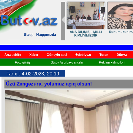
ANA DİLİMİZ – MİLLİ
Ruhumuzun man
Əlaqə
Haqqımızda
KİMLİYİMİZDİR
Ana səhifə
Xəbər
Güneyin səsi
Ədəbiyyat
Turan
Dünya
Foto görüş
Bütöv Azərbaycançılar
Reklam xidmətləri
Tarix : 4-02-2023, 20:19
Üzü Zəngəzura, yolumuz açıq olsun!