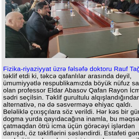
Fizika-riyaziyyat üzrə fəlsəfə doktoru Rauf Ta
təklif etdi ki, təkcə qafanlılar arasında deyil,
ümumiyyətlə respublikamızda böyük nüfuz sa
olan professor Eldar Abasov Qafan Rayon İc
sədri seçilsin. Təklif gurultulu alqışlandığında
alternativə, nə də səsverməyə ehiyac qaldı.
Beləliklə çıxışçılara söz verildi. Hər kəs bir gü
dogma yurda qayıdacağına inamla, bu məqs
çatmaqdan ötrü icma üçün görəcəyi işlərdən
danışdı, öz təkliflərini səsləndirdi. Estafeti gə