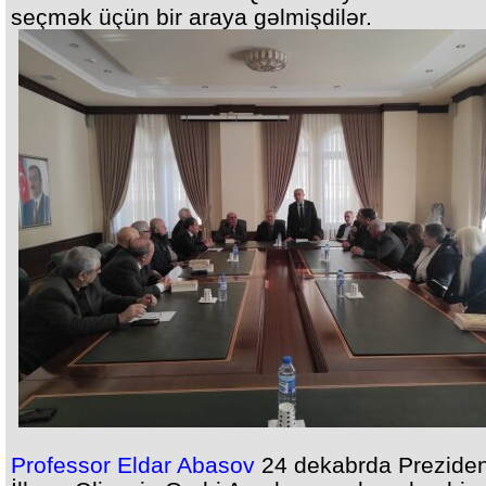
seçmək üçün bir araya gəlmişdilər.
Professor Eldar Abasov
24 dekabrda Preziden