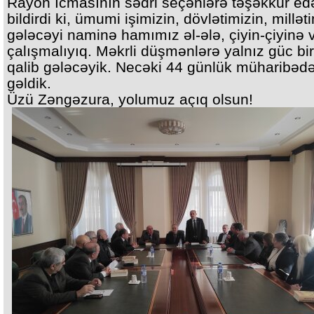
Rayon İcmasının sədri seçənlərə təşəkkür ed
bildirdi ki, ümumi işimizin, dövlətimizin, millət
gələcəyi naminə hamımız əl-ələ, çiyin-çiyinə 
çalışmalıyıq. Məkrli düşmənlərə yalnız güc birl
qalib gələcəyik. Necəki 44 günlük müharibədə
gəldik.
Üzü Zəngəzura, yolumuz açıq olsun!