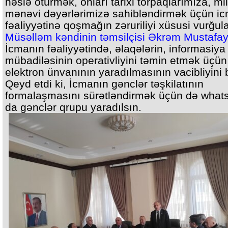
nəslə ötürmək, onları tarixi torpaqlarımıza, mill
mənəvi dəyərlərimizə sahibləndirmək üçün i
fəaliyyətinə qoşmağın zəruriliyi xüsusi vurğul
Müsəlləm kəndinin təmsilçisi Əkrəm Mustafa
İcmanın fəaliyyətində, əlaqələrin, informasiya
mübadiləsinin operativliyini təmin etmək üçün
elektron ünvanının yaradılmasının vacibliyini bi
Qeyd etdi ki, İcmanın gənclər təşkilatının
formalaşmasını sürətləndirmək üçün də what
da gənclər qrupu yaradılsın.