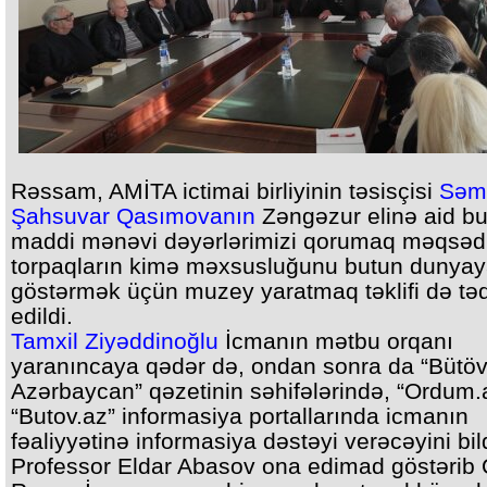
Rəssam, AMİTA ictimai birliyinin təsisçisi
Səm
Şahsuvar Qasımovanın
Zəngəzur elinə aid b
maddi mənəvi dəyərlərimizi qorumaq məqsədi
torpaqların kimə məxsusluğunu butun dunya
göstərmək üçün muzey yaratmaq təklifi də təq
edildi.
Tamxil Ziyəddinoğlu
İcmanın mətbu orqanı
yaranıncaya qədər də, ondan sonra da “Bütö
Azərbaycan” qəzetinin səhifələrində, “Ordum.
“Butov.az” informasiya portallarında icmanın
fəaliyyətinə informasiya dəstəyi verəcəyini bild
Professor Eldar Abasov ona edimad göstərib