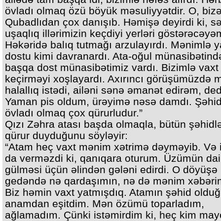
övladı olmaq özü böyük məsuliyyətdir. O, biz
Qubadlıdan çox danışıb. Həmişə deyirdi ki, s
uşaqlıq illərimizin keçdiyi yerləri göstərəcəyə
Həkəridə balıq tutmağı arzulayırdı. Mənimlə y
dostu kimi davranardı. Ata-oğul münasibətind
başqa dost münasibətimiz vardı. Bizimlə vaxt
keçirməyi xoşlayardı. Axırıncı görüşümüzdə
halallıq istədi, ailəni sənə əmanət edirəm, ded
Yaman pis oldum, ürəyimə nəsə damdı. Şəhi
övladı olmaq çox qürurludur.”
Qızı Zəhra atası başda olmaqla, bütün şəhidlə
qürur duyduğunu söyləyir:
“Atam heç vaxt mənim xətrimə dəyməyib. Və
da verməzdi ki, qanıqara oturum. Üzümün da
gülməsi üçün əlindən gələni edirdi. O döyüşə
gedəndə nə qardaşımın, nə də mənim xəbəri
Biz həmin vaxt yatmışdıq. Atamın şəhid oldu
anamdan eşitdim. Mən özümü toparladım,
ağlamadım. Çünki istəmirdim ki, heç kim may