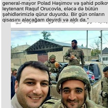
general-mayor Polad Həşimov və şəhid polko
leytenant Raquf Orucovla, eləcə də bütün
şəhidlərimizlə qürur duyurdu. Bir gün onların
qisasını alacağam deyirdi və aldı da.”