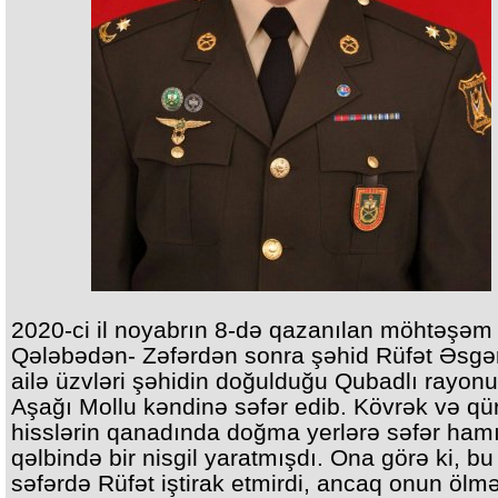
2020-ci il noyabrın 8-də qazanılan möhtəşəm
Qələbədən- Zəfərdən sonra şəhid Rüfət Əsgə
ailə üzvləri şəhidin doğulduğu Qubadlı rayon
Aşağı Mollu kəndinə səfər edib. Kövrək və qü
hisslərin qanadında doğma yerlərə səfər ham
qəlbində bir nisgil yaratmışdı. Ona görə ki, bu
səfərdə Rüfət iştirak etmirdi, ancaq onun ölm