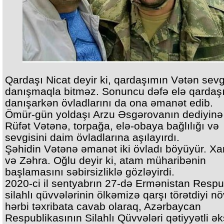
Qardaşı Nicat deyir ki, qardaşımın Vətən sevg
danışmaqla bitməz. Sonuncu dəfə elə qardaşı
danışarkən övladlarını da ona əmanət edib.
Ömür-gün yoldaşı Arzu Əsgərovanın dediyinə
Rüfət Vətənə, torpağa, elə-obaya bağlılığı və
sevgisini daim övladlarına aşılayırdı.
Şəhidin Vətənə əmanət iki övladı böyüyür. X
və Zəhra. Oğlu deyir ki, atam müharibənin
başlamasını səbirsizliklə gözləyirdi.
2020-ci il sentyabrın 27-də Ermənistan Respu
silahlı qüvvələrinin ölkəmizə qarşı törətdiyi nö
hərbi təxribata cavab olaraq, Azərbaycan
Respublikasının Silahlı Qüvvələri qətiyyətli ək