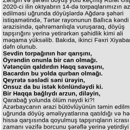
2020-ci ilin oktyabrın 14-də torpaqlarımızın a
edilməsi uğrunda döyüşlərdə Ağdərə şəhəri
istiqamətində, Tərtər rayonunun Ballıca kəndi
ərazisində, qəhrəmanlıqla vuruşaraq, döyüş
tapşırığını yerinə yetirərkən şəhidlik kimi ali
məqama yüksəlib. Bakıda, ikinci Fəxri Xiyab
dəfn olunub.
Sevdin torpağının hər qarışını,
Öyrəndin onunla bir can olmağı.
Vətənçün qaldırdın Haqq savaşını,
Bacardın bu yolda qurban olmağı.
Qeyrətə səslədi səni ürəyin,
Onsuz da bu istək könlündəydi ki.
Bir Haqqa bağlıydı arzun, diləyin,
Qarabağ yolunda ölüm nəydi ki?!
Azərbaycanın ərazi bütövlüyünün təmin edilm
uğrunda döyüş əməliyyatlarına qatıldığı və hə
hissə qarşısında qoyulmuş tapşırıqların icrası
zamanı vəzifə borcunu şərəflə yerinə yetirdiy