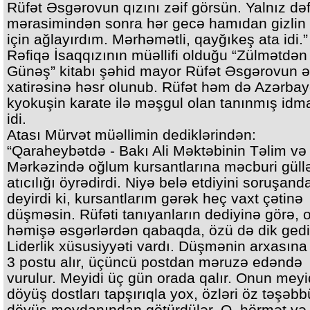
Rüfət Əsgərovun qızını zəif görsün. Yalnız də
mərasimindən sonra hər gecə hamıdan gizlin 
için ağlayırdım. Mərhəmətli, qayğıkeş ata idi.”
Rəfiqə İsaqqızının müəllifi olduğu “Zülmətdə
Günəş” kitabı şəhid mayor Rüfət Əsgərovun ə
xatirəsinə həsr olunub. Rüfət həm də Azərba
kyokuşin karate ilə məşgul olan tanınmış idm
idi.
Atası Mürvət müəllimin dediklərindən:
“Qaraheybətdə - Bakı Ali Məktəbinin Təlim və
Mərkəzində oğlum kursantlarına məcburi güll
atıcılığı öyrədirdi. Niyə belə etdiyini soruşand
deyirdi ki, kursantlarım gərək heç vaxt çətinə
düşməsin. Rüfəti tanıyanların dediyinə görə, o
həmişə əsgərlərdən qabaqda, özü də dik gedi
Liderlik xüsusiyyəti vardı. Düşmənin arxasına
3 postu alır, üçüncü postdan məruzə edəndə
vurulur. Meyidi üç gün orada qalır. Onun meyi
döyüş dostları tapşırıqla yox, özləri öz təşəbb
döyüş meydanından götürdülər. O, hörmət və