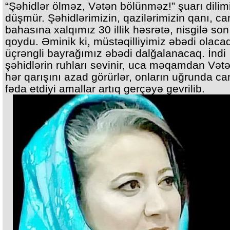
“Şəhidlər ölməz, Vətən bölünməz!” şuarı dili
düşmür. Şəhidlərimizin, qazilərimizin qanı, ca
bahasına xalqımız 30 illik həsrətə, nisgilə son
qoydu. Əminik ki, müstəqilliyimiz əbədi olacaq
üçrəngli bayrağımız əbədi dalğalanacaq. İndi
şəhidlərin ruhları sevinir, uca məqamdan Vət
hər qarışını azad görürlər, onların uğrunda ca
fəda etdiyi amallar artıq gerçəyə gevrilib.