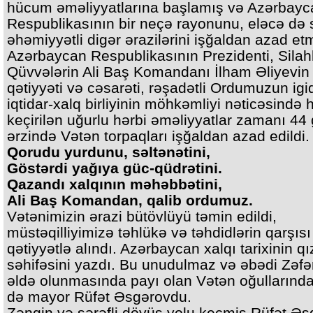
hücum əməliyyatlarına başlamış və Azərbayc
Respublikasının bir neçə rayonunu, eləcə də s
əhəmiyyətli digər ərazilərini işğaldan azad etm
Azərbaycan Respublikasının Prezidenti, Silahl
Qüvvələrin Ali Baş Komandanı İlham Əliyevin
qətiyyəti və cəsarəti, rəşadətli Ordumuzun igid
iqtidar-xalq birliyinin möhkəmliyi nəticəsində 
keçirilən uğurlu hərbi əməliyyatlar zamanı 44
ərzində Vətən torpaqları işğaldan azad edildi.
Qorudu yurdunu, səltənətini,
Göstərdi yağıya güc-qüdrətini.
Qazandı xalqının məhəbbətini,
Ali Baş Komandan, qalib ordumuz.
Vətənimizin ərazi bütövlüyü təmin edildi,
müstəqilliyimizə təhlükə və təhdidlərin qarşısı
qətiyyətlə alındı. Azərbaycan xalqı tarixinin qız
səhifəsini yazdı. Bu unudulmaz və əbədi Zəfə
əldə olunmasında payı olan Vətən oğullarında
də mayor Rüfət Əsgərovdu.
Zəngin və şərəfli döyüş yolu keçmiş Rüfət Əs