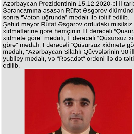
Azərbaycan Prezidentinin 15.12.2020-ci il tarix
Sərəncamına əsasən Rüfət Əsgərov ölümün
sonra “Vətən uğrunda” medalı ilə təltif edilib.
Şəhid mayor Rüfət Əsgərov ordudakı misilsiz
xidmətlərinə görə həmçinin III dərəcəli “Qüsu
xidmətə görə” medalı, II dərəcəli “Qüsursuz x
görə” medalı, I dərəcəli “Qüsursuz xidmətə gö
medalı, “Azərbaycan Silahlı Qüvvələrinin 90 ill
yubiley medalı, və “Rəşadət” ordeni ilə də təlti
edilib.