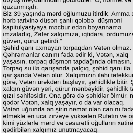
qazanmışdı.
Biz 39 yaşında mərd oğlumuzu itirdik. Amma
hərb tarixinə düşən şanlı qələbə, düşməni
kapitulyasiyaya məcbur edən bəyannamə
imzaladıq, Zəfər xalqımıza, iqtidara, ordumuz
güvən, qürur gətirdi.”
Şəhid qanı axmayan torpaqdan Vətən olmaz.
Qəhrəmanlar canını fəda edir ki, Vətən, xalq
yaşasın, torpaq düşmən tapdağında olmasın.
Torpaq su ilə qarışanda palçıq, şəhid qanı ilə
qarışanda Vətən olur. Xalqımızın ilahi təfəkk
görə, Vətən ürəkdən başlayır, şəhidliklə bitir.
xalqın güvən yeri, qürur mənbəyidir, şəhidlik t
qızıl səhifəsidir. Ona görə də şəhidlər ölmür, 
qədər Vətən, xalq yaşayır, o da var olacaq.
Vətən uğrunda ən şirin nemət olan canını fəd
etməklə ən uca zirvəyə yüksələn Rüfətin və 
kimi yüzlərlə mərd və cəsarətli oğulların xatirə
qədirbilən xalqımız unutmayacaq.