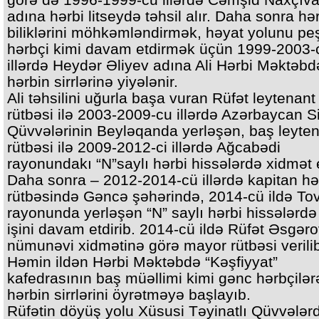
adına hərbi litseydə təhsil alır. Daha sonra hə
biliklərini möhkəmləndirmək, həyat yolunu pe
hərbçi kimi davam etdirmək üçün 1999-2003-
illərdə Heydər Əliyev adına Ali Hərbi Məktəbd
hərbin sirrlərinə yiyələnir.
Ali təhsilini uğurla başa vuran Rüfət leytenant
rütbəsi ilə 2003-2009-cu illərdə Azərbaycan Si
Qüvvələrinin Beyləqanda yerləşən, baş leyte
rütbəsi ilə 2009-2012-ci illərdə Ağcabədi
rayonundakı “N”saylı hərbi hissələrdə xidmət 
Daha sonra – 2012-2014-cü illərdə kapitan hə
rütbəsində Gəncə şəhərində, 2014-cü ildə To
rayonunda yerləşən “N” saylı hərbi hissələrdə 
işini davam etdirib. 2014-cü ildə Rüfət Əsgər
nümunəvi xidmətinə görə mayor rütbəsi verili
Həmin ildən Hərbi Məktəbdə “Kəşfiyyat”
kafedrasının baş müəllimi kimi gənc hərbçilər
hərbin sirrlərini öyrətməyə başlayıb.
Rüfətin döyüş yolu Xüsusi Təyinatlı Qüvvələr