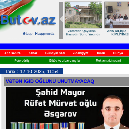
Dostumuza sürpriz
Elmanın öz d
Əlaqə
Haqqımızda
yubiley təbriki
Ana səhifə
Xəbər
Güneyin səsi
Ədəbiyyat
Turan
Dünya
Foto görüş
Bütöv Azərbaycançılar
Reklam xidmətləri
Tarix : 12-10-2025, 11:54
VƏTƏN İGİD OĞLUNU UNUTMAYACAQ