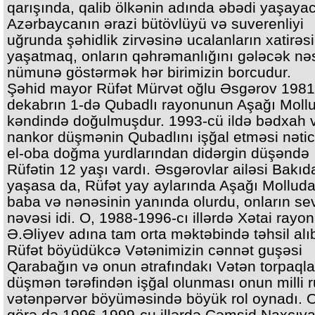
qarışında, qalib ölkənin adında əbədi yaşayac
Azərbaycanın ərazi bütövlüyü və suverenliyi
uğrunda şəhidlik zirvəsinə ucalanların xatirəsi
yaşatmaq, onların qəhrəmanlığını gələcək nəs
nümunə göstərmək hər birimizin borcudur.
Şəhid mayor Rüfət Mürvət oğlu Əsgərov 1981-c
dekabrın 1-də Qubadlı rayonunun Aşağı Moll
kəndində doğulmuşdur. 1993-cü ildə bədxah 
nankor düşmənin Qubadlını işğal etməsi nəti
el-oba doğma yurdlarından didərgin düşəndə
Rüfətin 12 yaşı vardı. Əsgərovlar ailəsi Bakıd
yaşasa da, Rüfət yay aylarında Aşağı Molluda
baba və nənəsinin yanında olurdu, onların sev
nəvəsi idi. O, 1988-1996-cı illərdə Xətai rayo
Ə.Əliyev adına tam orta məktəbində təhsil alı
Rüfət böyüdükcə Vətənimizin cənnət guşəsi
Qarabağın və onun ətrafındakı Vətən torpaqla
düşmən tərəfindən işğal olunması onun milli 
vətənpərvər böyüməsində böyük rol oynadı. 
görə də 1996-1999-cu illərdə Cəmşid Naxçıva