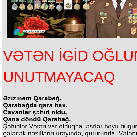
VƏTƏN İGİD OĞL
UNUTMAYACAQ
Əzizinəm Qarabağ,
Qarabağda qara bax.
Cavanlar şəhid oldu,
Qana döndü Qarabağ.
Şəhidlər Vətən var olduqca, əsrlər boyu bugü
gələcək nəsillərin ürəyində, qürurunda, Vətən