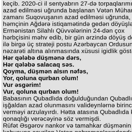
keçib. 2020-ci il sentyabrın 27-də torpaqlarım
azad edilməsi uğrunda başlanan Vətən Mühar
zamanı Suqovuşanın azad edilməsi uğrunda,
həmçinin Ağdərə istiqamətində gedən döyüşl
Ermənistan Silahlı Qüvvələrinin 24-dən çox
hərbçisini məhv edib, bir gün ərzində döyüş do
ilə birgə üç strateji postu Azərbaycan Ordusu
nəzarəti altına alınmasında xüsusi igidlik göst
Hər qələbə düşmənə dərs,
Hər qələbə salacaq səs.
Qoyma, düşmən alsın nəfəs,
Yor, qoluna qurban olum!
Vur əsgərim!
Vur, qoluna qurban olum!
Babasının Qubadlıda doğulduğundan Qubadlı
işğaldan azad olunmasını valideynlərnə birinc
verməyi arzulayırdı. Hətta atasına Qubadlıda
qonaqlığı verəcəyinə söz vermişdi.
Rüfət Əsgərov nankor və tamahkar düşmənin