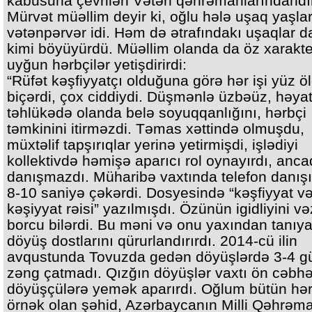
kabusuna çevrilən Vətən qəhrəmanlarındandır
Mürvət müəllim deyir ki, oğlu hələ uşaq yaşla
vətənpərvər idi. Həm də ətrafındakı uşaqlar 
kimi böyüyürdü. Müəllim olanda da öz xarakte
uyğun hərbçilər yetişdirirdi:
“Rüfət kəşfiyyatçı olduğuna görə hər işi yüz öl
biçərdi, çox ciddiydi. Düşmənlə üzbəüz, həyat
təhlükədə olanda belə soyuqqanlığını, hərbçi
təmkinini itirməzdi. Təmas xəttində olmuşdu,
müxtəlif tapşırıqlar yerinə yetirmişdi, işlədiyi
kollektivdə həmişə aparıcı rol oynayırdı, anca
danışmazdı. Müharibə vaxtında telefon danış
8-10 saniyə çəkərdi. Dosyesində “kəşfiyyat v
kəşiyyat rəisi” yazılmışdı. Özünün igidliyini və
borcu bilərdi. Bu məni və onu yaxından tanıya
döyüş dostlarını qürurlandırırdı. 2014-cü ilin
avqustunda Tovuzda gedən döyüşlərdə 3-4 g
zəng çatmadı. Qızğın döyüşlər vaxtı ön cəbh
döyüşçülərə yemək aparırdı. Oğlum bütün hər
örnək olan şəhid, Azərbaycanın Milli Qəhrəm