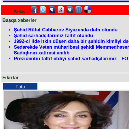
Paylaş
Başqa xəbərlər
Şəhid Rüfət Cabbarov Siyəzəndə dəfn olundu
Şəhid sərhədçilərimiz təltif olundu
1992-ci ildə itkin düşən daha bir şəhidin kimliyi də
Sədərəkdə Vətən müharibəsi şəhidi Məmmədhəsə
Sadıqlının xatirəsi anılıb
Prezidentin təltif etdiyi şəhid sərhədçilərimiz - F
Fikirlər
Foto