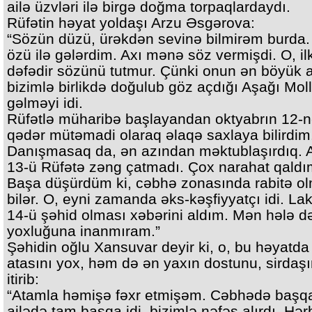
ailə üzvləri ilə birgə doğma torpaqlardaydı.
Rüfətin həyat yoldaşı Arzu Əsgərova:
“Sözün düzü, ürəkdən sevinə bilmirəm burda.
özü ilə gələrdim. Axı mənə söz vermişdi. O, il
dəfədir sözünü tutmur. Çünki onun ən böyük 
bizimlə birlikdə doğulub göz açdığı Aşağı Mol
gəlməyi idi.
Rüfətlə müharibə başlayandan oktyabrın 12-
qədər mütəmadi olaraq əlaqə saxlaya bilirdim
Danışmasaq da, ən azından məktublaşırdıq. 
13-ü Rüfətə zəng çatmadı. Çox narahat qaldı
Başa düşürdüm ki, cəbhə zonasında rabitə o
bilər. O, eyni zamanda əks-kəşfiyyatçı idi. Lak
14-ü şəhid olması xəbərini aldım. Mən hələ d
yoxluğuna inanmıram.”
Şəhidin oğlu Xansuvar deyir ki, o, bu həyatda
atasını yox, həm də ən yaxın dostunu, sirdaşı
itirib:
“Atamla həmişə fəxr etmişəm. Cəbhədə başq
ailədə tam başqa idi, bizimlə nəfəs alırdı. Hər