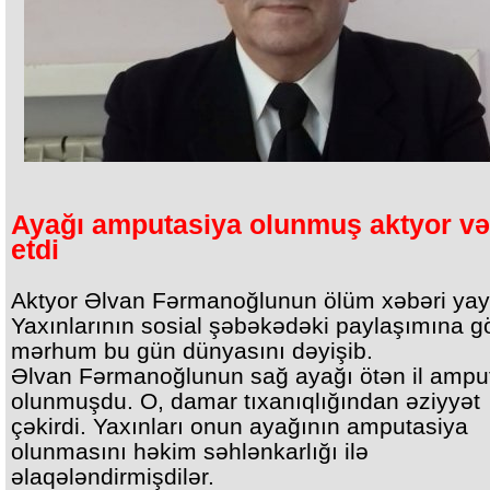
Ayağı amputasiya olunmuş aktyor və
etdi
Aktyor Əlvan Fərmanoğlunun ölüm xəbəri yayı
Yaxınlarının sosial şəbəkədəki paylaşımına g
mərhum bu gün dünyasını dəyişib.
Əlvan Fərmanoğlunun sağ ayağı ötən il ampu
olunmuşdu. O, damar tıxanıqlığından əziyyət
çəkirdi. Yaxınları onun ayağının amputasiya
olunmasını həkim səhlənkarlığı ilə
əlaqələndirmişdilər.