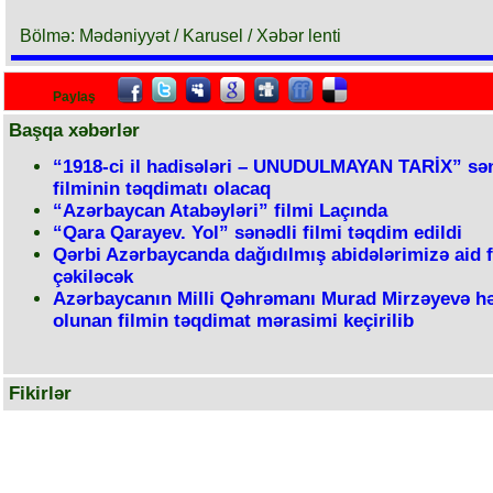
Bölmə: Mədəniyyət / Karusel / Xəbər lenti
Paylaş
Başqa xəbərlər
“1918-ci il hadisələri – UNUDULMAYAN TARİX” sən
filminin təqdimatı olacaq
“Azərbaycan Atabəyləri” filmi Laçında
“Qara Qarayev. Yol” sənədli filmi təqdim edildi
Qərbi Azərbaycanda dağıdılmış abidələrimizə aid 
çəkiləcək
Azərbaycanın Milli Qəhrəmanı Murad Mirzəyevə h
olunan filmin təqdimat mərasimi keçirilib
Fikirlər