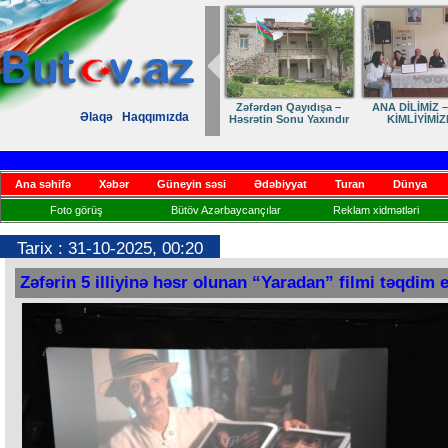
Zəfərdən Qayıdışa –
ANA DİLİMİZ –
Əlaqə
Haqqımızda
Həsrətin Sonu Yaxındır
KİMLİYİMİZ
Ana səhifə
Xəbər
Güneyin səsi
Ədəbiyyat
Turan
Dünya
Foto görüş
Bütöv Azərbaycançılar
Reklam xidmətləri
Tarix : 31-10-2025, 00:20
Zəfərin 5 illiyinə həsr olunan “Yaradan” filmi təqdim e