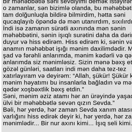
bir məhəbbətlə səni sevdiyimi demək istəyir
o zamanlar, sən bizimlə olanda, bu məhəbbət
tam dolğunluqla bildirə bilmirdim, hətta səni
qucaqlayıb öpəndə də mən utanırdım, sıxılırd
İndi isə zamanın sürətli axınında mən sənin
məhəbbətini, sənin işıqlı surətini daha da dər
duyur və hiss edirəm. Hiss edirəm ki, sənin v
anamın məhəbbət işığı mənim daxilimdədir. 
şad və fərəhli anlarımda, mənim kədərli və qə
anlarımda siz mənimləsiz. Sizin mənə bəxş et
gözəl günləri, saatları indi mən daha tez-tez
xatırlayıram və deyirəm: “Allah, şükür! Şükür 
mənim həyatımı bu insanlarla bağladın və m
qədər xoşbəxtlik bəxş etdin.”
Səni, mənim əziz atamı hər an ürəyində yaşa
ülvi bir məhəbbətlə sevən qızın Sevda.”
Bəli, hər yerdə, hər zaman Sevda xanım atas
varlığını hiss edirək deyir ki, hər yerdə, hər 
mənimlədir... Bir nur axını kimi... İşıq seli kimi.