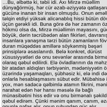
…Bu, əlbəttə ki, təbii idi. Axı Mirzə müəllim
dünyağörmüş, hər cür əzab-əziyyətə qatlaşar
gücünə inanan bir insan olmuşdu. Onun əməllə
təlqin etdiyi yüksək alicənablıq hissi bütün dö
üçün gərəkli idi. Buna görə də hər zamanın ö
hökmü olsa da, Mirzə müəllimin mayasını, g
böyük, dərin təcrübədən alan fikirləri, davranış
insanlara yanaşma tərzi bütün zamanların fö
duran müqəddəs amillərə söykənmiş bəşəri
prinsiplərə əsaslanırdı. Belə konkret, dürüst
xüsusiyyətləri də onu sevənlər arasında birmə
olaraq qəbul edilirdi. Elə övladlarının da məh
bir atadan aldıqları tərbiyənin, mədəniyyətin 
üzərində yaşamaqları, şübhəsiz ki, elə indi də
onlarla hesablaşmasını sübut edir. Mübahisə 
yox, mən sadəcə qəlbimlə atamın fikrini, mən
narahat edən hər hansı məsələ ilə bağlı
münasibətini hiss edir və onu birmənalı şəkil
qəbul edirəm. Çünki mənim qanım, canım, əz
onunla nəfəs alır, onun ruhundan güc alır.