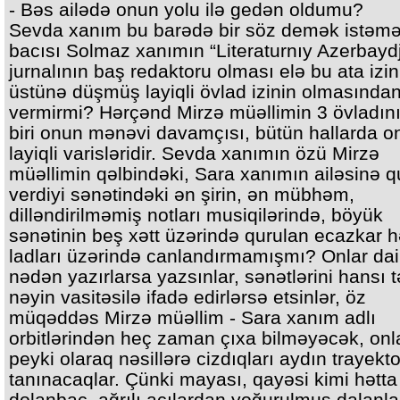
- Bəs ailədə onun yolu ilə gedən oldumu?
Sevda xanım bu barədə bir söz demək istəmə
bacısı Solmaz xanımın “Literaturnıy Azerbayd
jurnalının baş redaktoru olması elə bu ata izin
üstünə düşmüş layiqli övlad izinin olmasında
vermirmi? Hərçənd Mirzə müəllimin 3 övladın
biri onun mənəvi davamçısı, bütün hallarda o
layiqli varisləridir. Sevda xanımın özü Mirzə
müəllimin qəlbindəki, Sara xanımın ailəsinə 
verdiyi sənətindəki ən şirin, ən mübhəm,
dilləndirilməmiş notları musiqilərində, böyük
sənətinin beş xətt üzərində qurulan ecazkar 
ladları üzərində canlandırmamışmı? Onlar da
nədən yazırlarsa yazsınlar, sənətlərini hansı 
nəyin vasitəsilə ifadə edirlərsə etsinlər, öz
müqəddəs Mirzə müəllim - Sara xanım adlı
orbitlərindən heç zaman çıxa bilməyəcək, onl
peyki olaraq nəsillərə cizdıqları aydın trayekto
tanınacaqlar. Çünki mayası, qayəsi kimi hətta
dolanbac, ağrılı acılardan yoğurulmuş dalanla