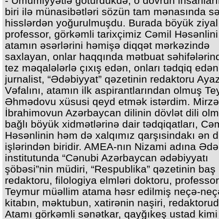
- Ümumiyyətlə götürdükdə, o dövrün insanların
biri ilə münasibətləri sözün tam mənasında s
hisslərdən yoğurulmuşdu. Burada böyük ziyal
professor, görkəmli tarixçimiz Cəmil Həsənlini
atamın əsərlərini həmişə diqqət mərkəzində
saxlayan, onlar haqqında mətbuat səhifələrin
tez məqalələrlə çıxış edən, onları tədqiq edən
jurnalist, “Ədəbiyyat” qəzetinin redaktoru Aya
Vəfalını, atamın ilk aspirantlarından olmuş T
Əhmədovu xüsusi qeyd etmək istərdim. Mirzə
İbrahimovun Azərbaycan dilinin dövlət dili olm
bağlı böyük xidmətlərinə dair tədqiqatları, Cəm
Həsənlinin həm də xalqımız qarşısindakı ən d
işlərindən biridir. AMEA-nın Nizami adına Ədə
institutunda “Cənubi Azərbaycan ədəbiyyatı
şöbəsi”nin müdiri, “Respublika” qəzetinin baş
redaktoru, filologiya elmləri doktoru, professor
Teymur müəllim atama həsr edilmiş neçə-neç
kitabın, məktubun, xatirənin naşiri, redaktorud
Atamı görkəmli sənətkar, qayğıkeş ustad kimi