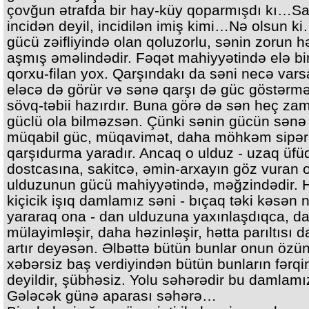
çovğun ətrafda bir hay-küy qoparmışdı kı…Sa
incidən deyil, incidilən imiş kimi…Nə olsun k
gücü zəifliyində olan qoluzorlu, sənin zorun h
aşmış əməlindədir. Fəqət mahiyyətində elə bi
qorxu-filan yox. Qarşındakı da səni necə var
eləcə də görür və sənə qarşı də güc göstərm
sövq-təbii hazırdır. Buna görə də sən heç za
güclü ola bilməzsən. Çünki sənin gücün sənə
müqabil güc, müqavimət, daha möhkəm sipər
qarşıdurma yaradır. Ancaq o ulduz - uzaq üfü
dostcasına, sakitcə, əmin-arxayın göz vuran 
ulduzunun gücü mahiyyətində, məğzindədir. 
kiçicik işıq damlamız səni - bıçaq təki kəsən n
yararaq ona - dan ulduzuna yaxınlaşdıqca, d
mülayimləşir, daha həzinləşir, hətta parıltısı 
artır deyəsən. Əlbəttə bütün bunlar onun özü
xəbərsiz baş verdiyindən bütün bunların fərq
deyildir, şübhəsiz. Yolu səhərədir bu damlam
Gələcək günə aparası səhərə…