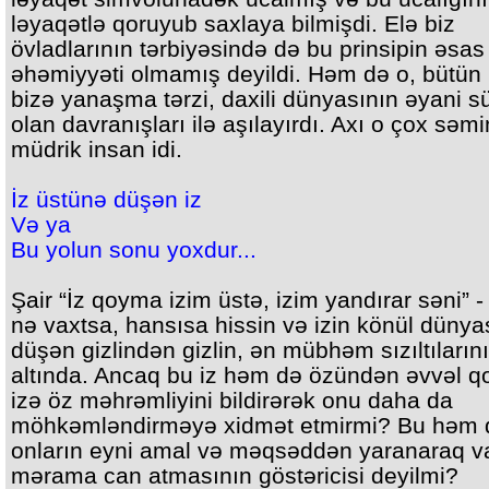
ləyaqətlə qoruyub saxlaya bilmişdi. Elə biz
övladlarının tərbiyəsində də bu prinsipin əsas
əhəmiyyəti olmamış deyildi. Həm də o, bütün 
bizə yanaşma tərzi, daxili dünyasının əyani s
olan davranışları ilə aşılayırdı. Axı o çox səm
müdrik insan idi.
İz üstünə düşən iz
Və ya
Bu yolun sonu yoxdur...
Şair “İz qoyma izim üstə, izim yandırar səni” -
nə vaxtsa, hansısa hissin və izin könül dünya
düşən gizlindən gizlin, ən mübhəm sızıltılarını
altında. Ancaq bu iz həm də özündən əvvəl q
izə öz məhrəmliyini bildirərək onu daha da
möhkəmləndirməyə xidmət etmirmi? Bu həm 
onların eyni amal və məqsəddən yaranaraq v
mərama can atmasının göstəricisi deyilmi?