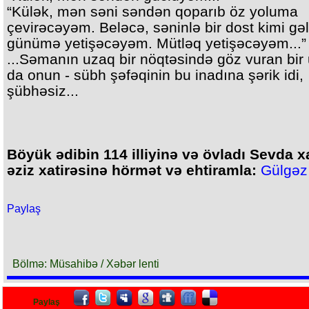
“Külək, mən səni səndən qoparıb öz yoluma
çevirəcəyəm. Beləcə, səninlə bir dost kimi gə
günümə yetişəcəyəm. Mütləq yetişəcəyəm...”
...Səmanın uzaq bir nöqtəsində göz vuran bir
da onun - sübh şəfəqinin bu inadına şərik idi,
şübhəsiz...
Böyük ədibin 114 illiyinə və övladı Sevda 
əziz xatirəsinə hörmət və ehtiramla:
Gülgə
Paylaş
Bölmə: Müsahibə / Xəbər lenti
Paylaş