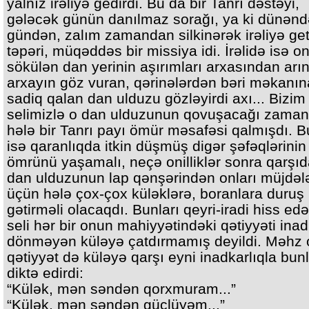
yalnız irəliyə gedirdi. Bu da bir Tanrı dəstəyi,
gələcək günün danılmaz sorağı, ya ki dünənd
gündən, zalım zamandan silkinərək irəliyə g
təpəri, müqəddəs bir missiya idi. İrəlidə isə o
sökülən dan yerinin aşırımları arxasından arın
arxayın göz vuran, qərinələrdən bəri məkanın
sadiq qalan dan ulduzu gözləyirdi axı... Bizim 
selimizlə o dan ulduzunun qovuşacağı zaman
hələ bir Tanrı payı ömür məsafəsi qalmışdı. 
isə qaranlıqda itkin düşmüş digər şəfəqlərinin
ömrünü yaşamalı, neçə onilliklər sonra qarşıd
dan ulduzunun lap qənşərindən onları müjdə
üçün hələ çox-çox küləklərə, boranlara duruş
gətirməli olacaqdı. Bunları qeyri-iradi hiss edə
seli hər bir onun mahiyyətindəki qətiyyəti ina
dönməyən küləyə çatdırmamış deyildi. Məhz 
qətiyyət də küləyə qarşı eyni inadkarlıqla bunl
diktə edirdi:
“Külək, mən səndən qorxmuram...”
“Külək, mən səndən güclüyəm...”