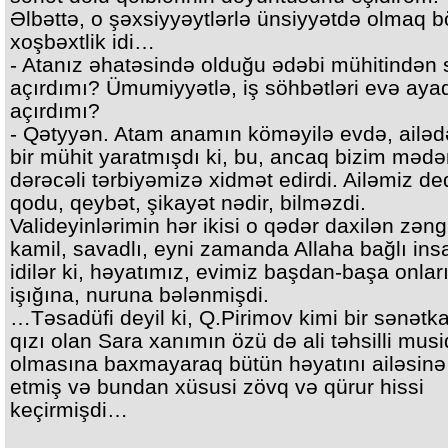
Əlbəttə, o şəxsiyyəytlərlə ünsiyyətdə olmaq 
xoşbəxtlik idi…
- Atanız əhatəsində olduğu ədəbi mühitindən 
açırdımı? Ümumiyyətlə, iş söhbətləri evə aya
açırdımı?
- Qətyyən. Atam anamın köməyilə evdə, ailəd
bir mühit yaratmışdı ki, bu, ancaq bizim mədən
dərəcəli tərbiyəmizə xidmət edirdi. Ailəmiz de
qodu, qeybət, şikayət nədir, bilməzdi.
Valideyinlərimin hər ikisi o qədər daxilən zəng
kamil, savadlı, eyni zamanda Allaha bağlı ins
idilər ki, həyatımız, evimiz başdan-başa onlar
işığına, nuruna bələnmişdi.
…Təsadüfi deyil ki, Q.Pirimov kimi bir sənətka
qızı olan Sara xanımın özü də ali təhsilli musi
olmasına baxmayaraq bütün həyatını ailəsinə
etmiş və bundan xüsusi zövq və qürur hissi
keçirmişdi…