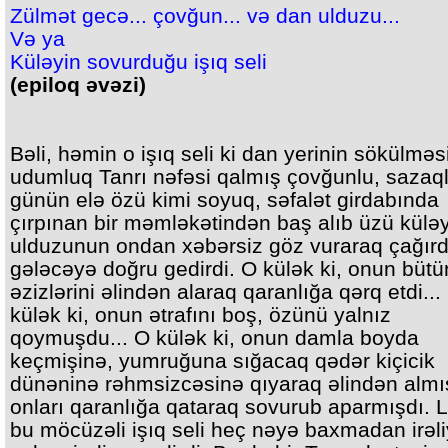
Zülmət gecə... çovğun... və dan ulduzu...
Və ya
Küləyin sovurduğu işıq seli
(epiloq əvəzi)
Bəli, həmin o işıq seli ki dan yerinin sökülməs
udumluq Tanrı nəfəsi qalmış çovğunlu, sazaqlı
günün elə özü kimi soyuq, səfalət girdabında
çırpınan bir məmləkətindən baş alıb üzü külə
ulduzunun ondan xəbərsiz göz vuraraq çağırdı
gələcəyə doğru gedirdi. O külək ki, onun bütü
əzizlərini əlindən alaraq qaranlığa qərq etdi...
külək ki, onun ətrafını boş, özünü yalnız
qoymuşdu... O külək ki, onun damla boyda
keçmişinə, yumruğuna sığacaq qədər kiçicik
dünəninə rəhmsizcəsinə qıyaraq əlindən almı
onları qaranlığa qataraq sovurub aparmışdı. 
bu möcüzəli işıq seli heç nəyə baxmadan irəl