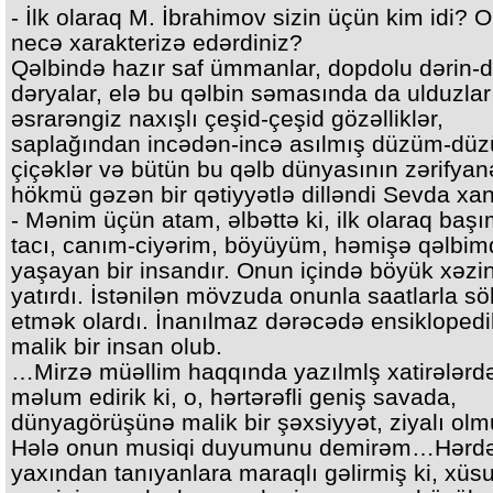
- İlk olaraq M. İbrahimov sizin üçün kim idi? 
necə xarakterizə edərdiniz?
Qəlbində hazır saf ümmanlar, dopdolu dərin-d
dəryalar, elə bu qəlbin səmasında da ulduzlar 
əsrarəngiz naxışlı çeşid-çeşid gözəlliklər,
saplağından incədən-incə asılmış düzüm-dü
çiçəklər və bütün bu qəlb dünyasının zərifyanə
hökmü gəzən bir qətiyyətlə dilləndi Sevda xa
- Mənim üçün atam, əlbəttə ki, ilk olaraq başı
tacı, canım-ciyərim, böyüyüm, həmişə qəlbim
yaşayan bir insandır. Onun içində böyük xəzi
yatırdı. İstənilən mövzuda onunla saatlarla s
etmək olardı. İnanılmaz dərəcədə ensiklopedik
malik bir insan olub.
…Mirzə müəllim haqqında yazılmlş xatirələrd
məlum edirik ki, o, hərtərəfli geniş savada,
dünyagörüşünə malik bir şəxsiyyət, ziyalı ol
Hələ onun musiqi duyumunu demirəm…Hərd
yaxından tanıyanlara maraqlı gəlirmiş ki, xüsu