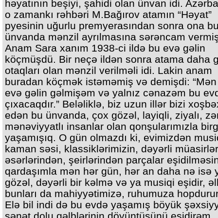
həyatının beşiyi, şahidi olan ünvan idi. Azərb
o zamankı rəhbəri M.Bağırov atamın “Həyat”
pyesinin uğurlu premyerasından sonra ona b
ünvanda mənzil ayrılmasına sərəncam vermiş
Anam Sara xanım 1938-ci ildə bu evə gəlin
köçmüşdü. Bir neçə ildən sonra atama daha 
otaqları olan mənzil verilməli idi. Lakin anam
buradan köçmək istəməmiş və demişdi: “Mən
evə gəlin gəlmişəm və yalnız cənazəm bu ev
çıxacaqdır.” Beləliklə, biz uzun illər bizi xoşbə
edən bu ünvanda, çox gözəl, layiqli, ziyalı, z
mənəviyyatlı insanlar olan qonşularımızla bir
yaşamışıq. O gün olmazdı ki, evimizdən musiqi
kaman səsi, klassiklərimizin, dəyərli müasirlə
əsərlərindən, şeirlərindən parçalar eşidilməsi
qardaşımla mən hər gün, hər an daha nə isə y
gözəl, dəyərli bir kəlmə və ya musiqi eşidir, əl
bunları da mahiyyətimizə, ruhumuza hopduru
Elə bil indi də bu evdə yaşamış böyük şəxsiyy
sənət dolu qəlblərinin döyüntüsünü eşidirəm.