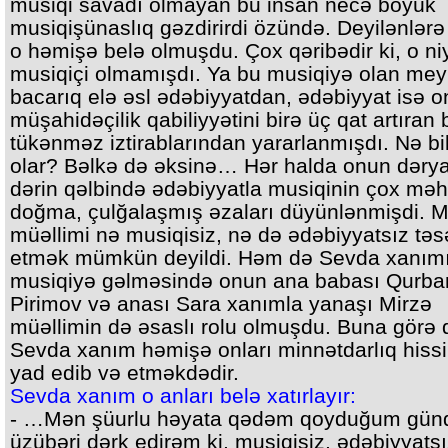
musiqi savadı olmayan bu insan necə böyük
musiqişünaslıq gəzdirirdi özündə. Deyilənlərə
o həmişə belə olmuşdu. Çox qəribədir ki, o ni
musiqiçi olmamışdı. Ya bu musiqiyə olan mey
bacarıq elə əsl ədəbiyyatdan, ədəbiyyat isə 
müşahidəçilik qabiliyyətini birə üç qat artıran
tükənməz iztirablarından yararlanmışdı. Nə b
olar? Bəlkə də əksinə… Hər halda onun dəry
dərin qəlbində ədəbiyyatla musiqinin çox mə
doğma, çulğalaşmış əzaları düyünlənmişdi. M
müəllimi nə musiqisiz, nə də ədəbiyyatsız tə
etmək mümkün deyildi. Həm də Sevda xanım
musiqiyə gəlməsində onun ana babası Qurba
Pirimov və anası Sara xanımla yanaşı Mirzə
müəllimin də əsaslı rolu olmuşdu. Buna görə 
Sevda xanım həmişə onları minnətdarlıq hissi 
yad edib və etməkdədir.
Sevda xanım o anları belə xatırlayır:
- …Mən şüurlu həyata qədəm qoyduğum gün
üzübəri dərk edirəm ki, musiqisiz, ədəbiyyats