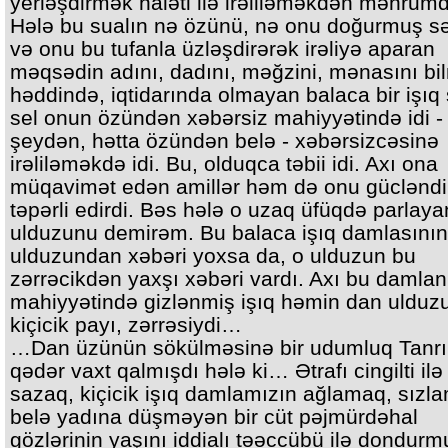
yerləşdirmək haləti ilə irəliləməkdən məhrumd
Hələ bu sualın nə özünü, nə onu doğurmuş s
və onu bu tufanla üzləşdirərək irəliyə aparan
məqsədin adını, dadını, məğzini, mənasını bi
həddində, iqtidarında olmayan balaca bir işıq s
sel onun özündən xəbərsiz mahiyyətində idi -
şeydən, hətta özündən belə - xəbərsizcəsinə
irəliləməkdə idi. Bu, olduqca təbii idi. Axı ona
müqavimət edən amillər həm də onu gücləndir
təpərli edirdi. Bəs hələ o uzaq üfüqdə parlay
ulduzunu demirəm. Bu balaca işıq damlasının
ulduzundan xəbəri yoxsa da, o ulduzun bu
zərrəcikdən yaxşı xəbəri vardı. Axı bu damlan
mahiyyətində gizlənmiş işıq həmin dan ulduz
kiçicik payı, zərrəsiydi…
…Dan üzünün sökülməsinə bir udumluq Tanrı
qədər vaxt qalmışdı hələ ki… Ətrafı cingilti il
sazaq, kiçicik işıq damlamızın ağlamaq, sızl
belə yadına düşməyən bir cüt pəjmürdəhal
gözlərinin yaşını iddialı təəccübü ilə dondurm