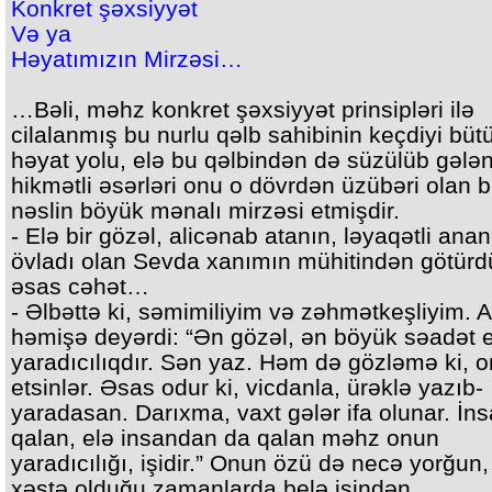
Konkret şəxsiyyət
Və ya
Həyatımızın Mirzəsi…
…Bəli, məhz konkret şəxsiyyət prinsipləri ilə
cilalanmış bu nurlu qəlb sahibinin keçdiyi büt
həyat yolu, elə bu qəlbindən də süzülüb gələ
hikmətli əsərləri onu o dövrdən üzübəri olan b
nəslin böyük mənalı mirzəsi etmişdir.
- Elə bir gözəl, alicənab atanın, ləyaqətli anan
övladı olan Sevda xanımın mühitindən götür
əsas cəhət…
- Əlbəttə ki, səmimiliyim və zəhmətkeşliyim. 
həmişə deyərdi: “Ən gözəl, ən böyük səadət 
yaradıcılıqdır. Sən yaz. Həm də gözləmə ki, o
etsinlər. Əsas odur ki, vicdanla, ürəklə yazıb-
yaradasan. Darıxma, vaxt gələr ifa olunar. İn
qalan, elə insandan da qalan məhz onun
yaradıcılığı, işidir.” Onun özü də necə yorğun,
xəstə olduğu zamanlarda belə işindən,