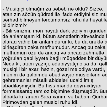
- Musiqiçi olmağınıza səbəb nə oldu? Sizcə,
atanızın sözün qüdrəti ilə ifadə etdiyini siz mu
sərhəd bilməyən tərcümansız ruhu ilə həyatil
bildinizmi?
- Bilirsinizmi, mən həyatı dərk etdiyim gündə
də anlamışam ki, bütün sənətlərin zirvəsində b
olaraq vahid bir anlam durur ki, bu da ürəklə a
birləşdirən zəka məfhumudur. Ancaq bu zəka 
məfhumun özü də ancaq və ancaq zəhmətlə
yoğrulan qabiliyyətə bağlı müqəddəs bir düyü
Necə ki, atam yazıçı, ədəbiyyatçı olsa da, qə
musiqili bir axar, həzin, gözəl melodiya vardı,
mənim də qəlbimdə əbədiyaşar musiqilərin ə
qəhrəmanlar misallı abidələri ucaldılmış,
əbədiləşmişdir. Bu hiss məndə qeyri-ixtiyari
formalaşaraq tam öz biçiminə düşmüşdür. Bu
əlbəttə ki, anam Sara xanım və babam Qurba
Pirimovdan gələn musiqi ruhu idi.