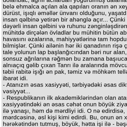
belə ehmalca açılan ala qapıları oranın ən xe
dürüst, işıqlı əməllər ünvanı olduğunu, yaşatd
insan qəlbinə yetirən bir ahənglə açır... Çünki
dəyərli insan qəlbini və ruhunu zənginləşdirən
mühitdə dirçələn övladlar bu mühitin bütün ab
havasını əzalarına, mahiyyətlərinə tam hopdu
bilmişlər. Çünki ailənin hər iki qanadının rişə 
tale yolunun lap başlanğıcından bəri nur alan,
sonsuz ağrılarına rəğmən bu zamana başıuca
alnıaçıq gəlib çıxan Tanrı ilə aralarında mövc
təbii rabitə işığı ən pak, təmiz və möhkəm tel
ibarət idi.
- Atanızın əsas xasiyyəti, tərbiyədəki əsas dik
vəsiyyət...
- Respublikanın ilk akademiklərindən olan at
xasiyyətindəki ən əsas cəhət onun böyük ziyal
ilə yanaşı, həm də mərdliyi idi. O nə edirdisə,
mərdcəsinə, əsl kişi kimi edirdi. Bu, onun ən 
hərəkətindən tutmuş, böyük, hətta işi ilə - bəş