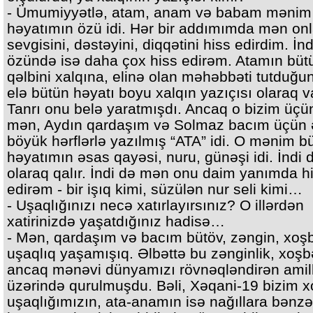
- Ümumiyyətlə, atam, anam və babam mənim
həyatımın özü idi. Hər bir addımımda mən onl
sevgisini, dəstəyini, diqqətini hiss edirdim. İnd
özündə isə daha çox hiss edirəm. Atamın büt
qəlbini xalqına, elinə olan məhəbbəti tutduğu
elə bütün həyatı boyu xalqın yazıçısı olaraq va
Tanrı onu belə yaratmışdı. Ancaq o bizim üçün
mən, Aydın qardaşım və Solmaz bacım üçün 
böyük hərflərlə yazılmış “ATA” idi. O mənim b
həyatımın əsas qayəsi, nuru, günəşi idi. İndi 
olaraq qalır. İndi də mən onu daim yanımda h
edirəm - bir işıq kimi, süzülən nur seli kimi…
- Uşaqlığınızı necə xatırlayırsınız? O illərdən
xatirinizdə yaşatdığınız hadisə…
- Mən, qardaşım və bacım bütöv, zəngin, xoşb
uşaqlıq yaşamışıq. Əlbəttə bu zənginlik, xoşbə
ancaq mənəvi dünyamızı rövnəqləndirən amil
üzərində qurulmuşdu. Bəli, Xəqani-19 bizim 
uşaqlığımızın, ata-anamın isə nağıllara bənzə