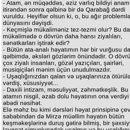
- Atam, ən müqəddəs, əziz varlıq bildiyi anam
itirəndən sonra qəlbinə bir də Qarabağ dərdi
vuruldu. Heyiflər olsun ki, o, bu ağır probleml
dünyasını dəyişdi.
- Keçmişlə mükaliməniz tez-tezmi olur? Bu dax
mükalimədə o dövrün daha hansı ziyalıları,
sənətkarları iştirak edir?
- Bütün ata-analı həyatımın hər bir vurğusu d
qəlbimdə, əksləri gözlərim önündədir. O dövrü
çox ziyalı insanları, gözəl yazıçıları, şairləri,
musiqiçiləri mənim üçün unudulmazdır.
- Uşaqlığınızdan qalan və uşaqlarınıza ötürül
vərdiş, xüsusiyyət...
- Daxili intizam, məsuliyyət, zəhmətkeşlik. Bu 
atamın nisgil, əzab dolu həyatının ona verdiyi
əbədi nəsihət.
Elə məhz bu kimi dərsləri həyat prinsipinə çev
səbəbindən də Mirzə müəllim həyatın bütün
keşməkeşlərinə duruş gətirə bilmiş, bir şəxsiy
ləyaqət simvolunadək ucalmış və bu ucalığını