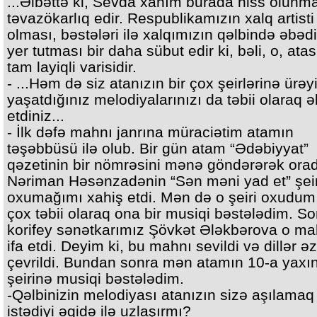
...Əlbəttə ki, Sevda xanım burada hiss olun
təvazökarlıq edir. Respublikamızın xalq artisti
olması, bəstələri ilə xalqımızın qəlbində əbədi
yer tutması bir daha sübut edir ki, bəli, o, atas
tam layiqli varisidir.
- ...Həm də siz atanızın bir çox şeirlərinə ürəy
yaşatdığınız melodiyalarınızı da təbii olaraq ə
etdiniz...
- İlk dəfə mahnı janrına müraciətim atamın
təşəbbüsü ilə olub. Bir gün atam “Ədəbiyyat”
qəzetinin bir nömrəsini mənə göndərərək ora
Nəriman Həsənzadənin “Sən məni yad et” şeir
oxumağımı xahiş etdi. Mən də o şeiri oxudum
çox təbii olaraq ona bir musiqi bəstələdim. So
korifey sənətkarımız Şövkət Ələkbərova o ma
ifa etdi. Deyim ki, bu mahnı sevildi və dillər ə
çevrildi. Bundan sonra mən atamın 10-a yaxı
şeirinə musiqi bəstələdim.
-Qəlbinizin melodiyası atanızın sizə aşılamaq
istədiyi əqidə ilə uzlaşırmı?