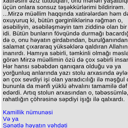
xatirəsini əziz tutduqları, onu mənən yaşatdıql
üçün onlara sonsuz təşəkkürlərimi bildirirəm.
...Mirzə müəllim haqqında xatirələrdən həm d
oxuyuruq ki, bütün gərginliklərinə rəğmən o,
əsəbiliyin, əsəbiləşməyin tam ziddinə olan bi
idi. Bütün bunların fövqündə durmağı bacardı
də o, onu həyatın girdabından, burulğanından
salamat çıxararaq yüksəklərə qaldıran Allahı
inanırdı. Hamıya səbirli, təmkinli olmağı məsl
görən Mirzə müəllimin özü də çox səbirli insan
Hər hansı səbəbdən qanıqara olduğu və ya
yorğunluq anlarında yazı stolu arxasında əyl
ən çox sevdiyi işi olan yaradıcılığı ilə məşğul 
bununla da mənfi yüklü əhvalını tamamilə dəf
edərdi. Artıq stolun arxasından o, təbəssümlə,
rahatlığın çöhrəsinə səpdiyi işığı ilə qalxardı.
Kamillik nümunəsi
Və ya
Sənətlə həyatın vəhdəti