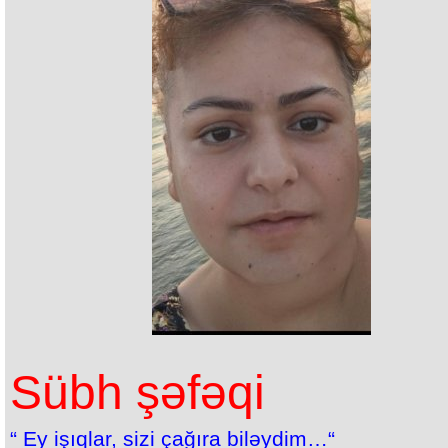
Sübh şəfəqi
“ Ey işıqlar, sizi çağıra biləydim…“