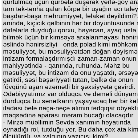
qurtulmaq üçün qürbətə düşərək yerlə-göy ar
tam tək-tənha qalan körpə bir uşağın acı taley
başdan-başa məhrumiyyət, fəlakət deyildimi?.
anında, kiçicik qəlbinin hər bir döyüntüsündə
dəfələrlə duyduğu qorxu, həyəcan, ayaq üstə
bilmək üçün bir kimsəyə arxalanmayası həniri,
əslində hənirsizliyi - onda polad kimi möhkəm
məsuliyyət, bu məsuliyyətdən doğan dəyişməz
intizam formalaşdırmışdı zaman-zaman onun
mahiyyətində - qanında, ruhunda. Məhz bu
məsuliyyət, bu intizam da onu yaşatdı, ərsəy
gətirdi, səsi bəşəriyyəti tutan, bəlkə də onun
fövqünü aşan əzəmətli bir şəxsiyyətə çevirdi.
Ədəbiyyatımız var olduqca və deməli dünyam
durduqca bu sənətkarın yaşayacaq hər bir kə
ifadəsi belə neçə-neçə alimin tədqiqat obyekti
məqsədinə aparası məram bucağı olacaqdır.
- Mirzə müəllimin Sevda xanımın həyatında
oynadığı rol, tutduğu yer. Bu daha çox ata kim
ölçülürdü, ya xalqının yazıçısı kimi?