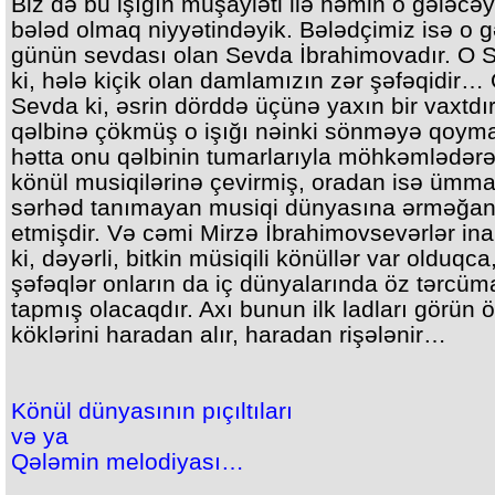
Biz də bu işığın müşayiəti ilə həmin o gələcə
bələd olmaq niyyətindəyik. Bələdçimiz isə o 
günün sevdası olan Sevda İbrahimovadır. O 
ki, hələ kiçik olan damlamızın zər şəfəqidir…
Sevda ki, əsrin dörddə üçünə yaxın bir vaxtdır
qəlbinə çökmüş o işığı nəinki sönməyə qoym
hətta onu qəlbinin tumarlarıyla möhkəmlədər
könül musiqilərinə çevirmiş, oradan isə ümma
sərhəd tanımayan musiqi dünyasına ərməğa
etmişdir. Və cəmi Mirzə İbrahimovsevərlər ina
ki, dəyərli, bitkin müsiqili könüllər var olduqca
şəfəqlər onların da iç dünyalarında öz tərcüm
tapmış olacaqdır. Axı bunun ilk ladları görün 
köklərini haradan alır, haradan rişələnir…
Könül dünyasının pıçıltıları
və ya
Qələmin melodiyası…