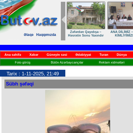
Dostumuza sürpriz
Elmanın öz d
Əlaqə
Haqqımızda
yubiley təbriki
Ana səhifə
Xəbər
Güneyin səsi
Ədəbiyyat
Turan
Dünya
Foto görüş
Bütöv Azərbaycançılar
Reklam xidmətləri
Tarix : 1-11-2025, 21:49
Sübh şəfəqi