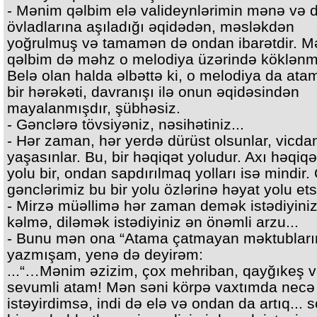
- Mənim qəlbim elə valideynlərimin mənə və d
övladlarına aşıladığı əqidədən, məsləkdən
yoğrulmuş və tamamən də ondan ibarətdir. 
qəlbim də məhz o melodiya üzərində köklənmi
Belə olan halda əlbəttə ki, o melodiya da ata
bir hərəkəti, davranışı ilə onun əqidəsindən
mayalanmışdır, şübhəsiz.
- Gənclərə tövsiyəniz, nəsihətiniz...
- Hər zaman, hər yerdə dürüst olsunlar, vicda
yaşasınlar. Bu, bir həqiqət yoludur. Axı həqiqə
yolu bir, ondan sapdırılmaq yolları isə mindir.
gənclərimiz bu bir yolu özlərinə həyat yolu ets
- Mirzə müəllimə hər zaman demək istədiyini
kəlmə, diləmək istədiyiniz ən önəmli arzu...
- Bunu mən ona “Atama çatmayan məktublar
yazmışam, yenə də deyirəm:
...“…Mənim əzizim, çox mehriban, qayğıkeş 
sevumli atam! Mən səni körpə vaxtımda necə
istəyirdimsə, indi də elə və ondan da artıq... 