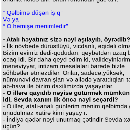
“ Qəlbimə düşən işıq”
Və ya
“ O həmişə mənimlədir”
- Atalı həyatınız sizə nəyi aşılayıb, öyrədib
- İlk növbədə dürüstlüyü, vicdanlı, əqidəli olm
Bizim evimiz dedi-qodudan, qeybətdən uzaq b
ocaq idi. Bir daha qeyd edim ki, valideyinlərim
mənəviyyat, intizam məsələləri barədə bizlə
söhbətlər etməzdilər. Onlar, sadəcə,yüksək,
nümunəvi davranışları və ailədə yaratdıqları 
ab-hava ilə bizim daxilimizdə yaşayırlar.
- O illərə qayıdıb nəyisə götürmək mümkün
idi, Sevda xanım ilk öncə nəyi seçərdi?
- O illər, atalı-analı günlərim mənim qəlbimdə 
unudulmaz xatirə kimi yaşayır.
- İndiyə qədər nəyi unutmaq çətindir Sevda x
üçün?