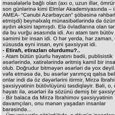
məsələlərlə bağlı olan (axı o, uzun illər, ömrü
son günlərinə kimi Elmlər Akademiyasında – i
AMEA- “Cənubi Azərbaycan” şöbəsinə rəhbərl
etmişdi) beynəlxalq münasibətlərində də özü
aydın əksini tapmışdı. Elə övladlarına olan tər
də bu vurğu əsasında idi. Axı atam tam bütöv
səmimi bir insan idi. O hər yerdə, hər zaman,
xüsusda eyni insan, eyni şəxsiyyət idi.
- Etirafı, etirazları olurdumu?..
- Atam bütün şüurlu həyatını bədii, publisistik
əsərlərində, xatirələrində əritmiş kamil bir ins
olub. Doğrudur bitməyən əsərləri də yox deyi
vəfa etməsə də, bu əsərlər yarımçıq qalsa bel
onlar indi də öz dəyərlərini itirmir, Mirzə İbra
şəxsiyyətinin bütövlüyünü təsdiqləyir. Bəli, o,
həyatı ilə, əsərləri ilə sözünü demiş bir şəxsiy
- Bir balaca da Mirzə İbrahimov şəxsiyyətinin
davamçıları, onu mənən yaşadan insanlar
barəsində...