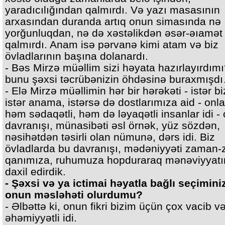
yaradıcılığından qalmırdı. Və yazı masasının
arxasından duranda artıq onun simasında nə
yorğunluqdan, nə də xəstəlikdən əsər-əıamət
qalmırdı. Anam isə pərvanə kimi atam və biz
övladlarının başına dolanardı.
- Bəs Mirzə müəllim sizi həyata hazırlayırdım
bunu şəxsi təcrübənizin öhdəsinə buraxmışd
- Elə Mirzə müəllimin hər bir hərəkəti - istər bi
istər anama, istərsə də dostlarımıza aid - onla
həm sədaqətli, həm də ləyaqətli insanlar idi - 
davranışı, münasibəti əsl örnək, yüz sözdən,
nəsihətdən təsirli olan nümunə, dərs idi. Biz
övladlarda bu davranışı, mədəniyyəti zaman
qanımıza, ruhumuza hopduraraq mənəviyyat
daxil edirdik.
- Şəxsi və ya ictimai həyatla bağlı seçimini
onun məsləhəti olurdumu?
- Əlbəttə ki, onun fikri bizim üçün çox vacib v
əhəmiyyətli idi.