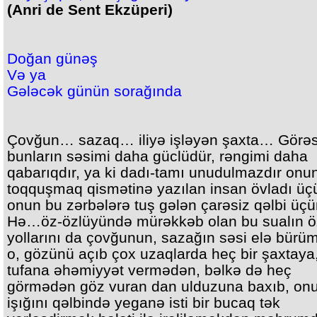
(Anri de Sent Ekzüperi)
Doğan günəş
Və ya
Gələcək günün sorağında
Çovğun… sazaq… iliyə işləyən şaxta… Görə
bunların səsimi daha güclüdür, rəngimi daha
qabarıqdır, ya ki dadı-tamı unudulmazdır onu
toqquşmaq qismətinə yazılan insan övladı ü
onun bu zərbələrə tuş gələn çarəsiz qəlbi ü
Hə…öz-özlüyündə mürəkkəb olan bu sualın ö
yollarını da çovğunun, sazağın səsi elə bürüm
o, gözünü açıb çox uzaqlarda heç bir şaxtaya
tufana əhəmiyyət vermədən, bəlkə də heç
görmədən göz vuran dan ulduzuna baxıb, on
işığını qəlbində yeganə isti bir bucaq tək