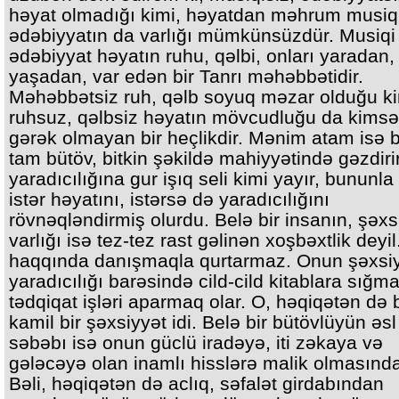
həyat olmadığı kimi, həyatdan məhrum musiqi
ədəbiyyatın da varlığı mümkünsüzdür. Musiqi
ədəbiyyat həyatın ruhu, qəlbi, onları yaradan,
yaşadan, var edən bir Tanrı məhəbbətidir.
Məhəbbətsiz ruh, qəlb soyuq məzar olduğu ki
ruhsuz, qəlbsiz həyatın mövcudluğu da kims
gərək olmayan bir heçlikdir. Mənim atam isə b
tam bütöv, bitkin şəkildə mahiyyətində gəzdirir
yaradıcılığına gur işıq seli kimi yayır, bununla
istər həyatını, istərsə də yaradıcılığını
rövnəqləndirmiş olurdu. Belə bir insanın, şəxs
varlığı isə tez-tez rast gəlinən xoşbəxtlik deyi
haqqında danışmaqla qurtarmaz. Onun şəxsiy
yaradıcılığı barəsində cild-cild kitablara sığm
tədqiqat işləri aparmaq olar. O, həqiqətən də b
kamil bir şəxsiyyət idi. Belə bir bütövlüyün əsl
səbəbı isə onun güclü iradəyə, iti zəkaya və
gələcəyə olan inamlı hisslərə malik olmasında 
Bəli, həqiqətən də aclıq, səfalət girdabından