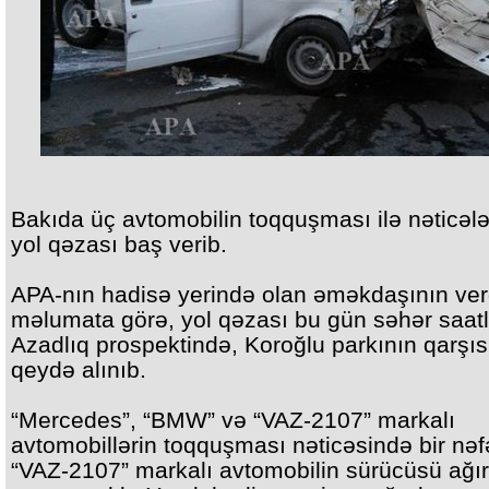
Bakıda üç avtomobilin toqquşması ilə nəticəl
yol qəzası baş verib.
APA-nın hadisə yerində olan əməkdaşının ver
məlumata görə, yol qəzası bu gün səhər saat
Azadlıq prospektində, Koroğlu parkının qarşı
qeydə alınıb.
“Mercedes”, “BMW” və “VAZ-2107” markalı
avtomobillərin toqquşması nəticəsində bir nəf
“VAZ-2107” markalı avtomobilin sürücüsü ağır