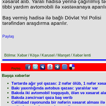
xəsarət alıb. Yaralı hadisə yerinə çağırılmış təc
tibbi yardım avtomobili ilə xəstəxanaya aparılı
Baş vermiş hadisə ilə bağlı Dövlət Yol Polisi
tərəfindən araşdırma aparılır.
Paylaş
Bölmə: Xəbər / Köşə / Karusel / Manşet / Xəbər lenti
Paylaş
Başqa xəbərlər
Tərtərdə ağır yol qəzası: 2 nəfər ölüb, 1 nəfər xəsa
Bakı yaxınlığında avtobus qəzası: yaralılar var
Bakıda iki avtomobil toqquşub, ölən və xəsarət ala
Bakıda zəncirvari qəza baş verib
Cəlilabad rayonunda bir nəfərin xəsarət alması ilə