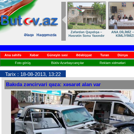
Dostumuza sürpriz
Elmanın öz d
Əlaqə
Haqqımızda
yubiley təbriki
Ana səhifə
Xəbər
Güneyin səsi
Ədəbiyyat
Turan
Dünya
Foto görüş
Bütöv Azərbaycançılar
Reklam xidmətləri
Tarix : 18-08-2013, 13:22
Bakıda zəncirvari qəza: xəsarət alan var