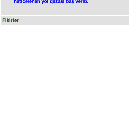
nəticələnən yol qəzası baş verib.
Fikirlər