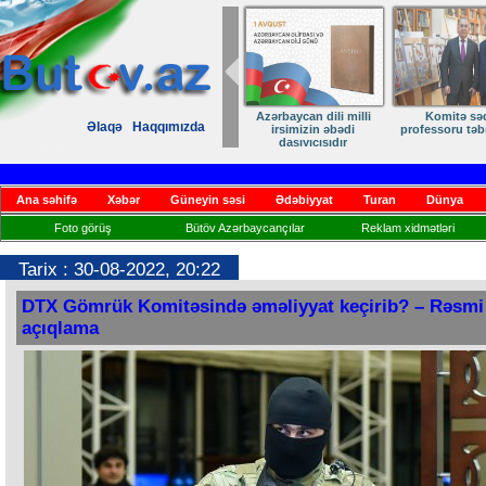
ANA DİLİMİZ – MİLLİ
Ruhumuzun man
Əlaqə
Haqqımızda
KİMLİYİMİZDİR
Ana səhifə
Xəbər
Güneyin səsi
Ədəbiyyat
Turan
Dünya
Foto görüş
Bütöv Azərbaycançılar
Reklam xidmətləri
Tarix : 30-08-2022, 20:22
DTX Gömrük Komitəsində əməliyyat keçirib? – Rəsmi
açıqlama