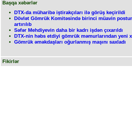
Başqa xəbərlər
DTX-da müharibə iştirakçıları ilə görüş keçirildi
Dövlət Gömrük Komitəsində birinci müavin postu
artırılıb
Səfər Mehdiyevin daha bir kadrı işdən çıxarıldı
DTX-nin həbs etdiyi gömrük məmurlarından yeni 
Gömrük əməkdaşları oğurlanmış maşını saxladı
Fikirlər