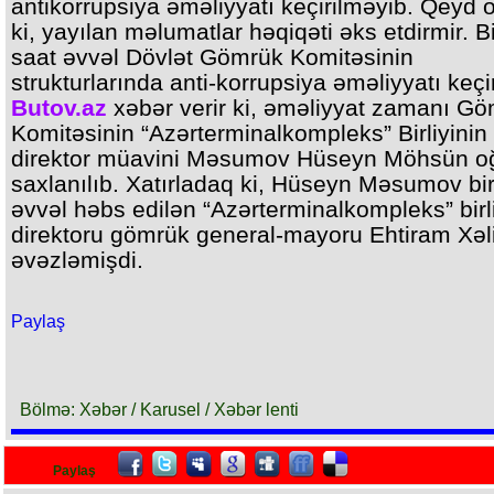
antikorrupsiya əməliyyatı keçirilməyib. Qeyd 
ki, yayılan məlumatlar həqiqəti əks etdirmir. B
saat əvvəl Dövlət Gömrük Komitəsinin
strukturlarında anti-korrupsiya əməliyyatı keçir
Butov.az
xəbər verir ki, əməliyyat zamanı G
Komitəsinin “Azərterminalkompleks” Birliyinin
direktor müavini Məsumov Hüseyn Möhsün o
saxlanılıb. Xatırladaq ki, Hüseyn Məsumov bi
əvvəl həbs edilən “Azərterminalkompleks” birl
direktoru gömrük general-mayoru Ehtiram Xəl
əvəzləmişdi.
Paylaş
Bölmə: Xəbər / Karusel / Xəbər lenti
Paylaş