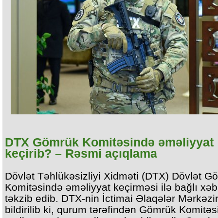
DTX Gömrük Komitəsində əməliyyat
keçirib? – Rəsmi açıqlama
Dövlət Təhlükəsizliyi Xidməti (DTX) Dövlət G
Komitəsində əməliyyat keçirməsi ilə bağlı xəb
təkzib edib. DTX-nin İctimai Əlaqələr Mərkəz
bildirilib ki, qurum tərəfindən Gömrük Komitə