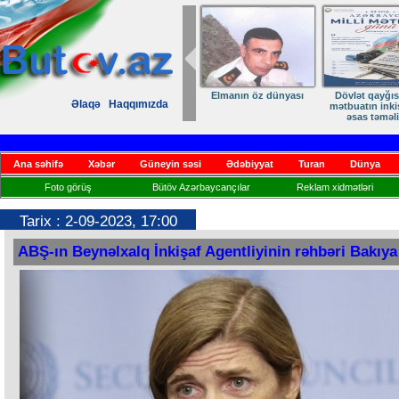
Elmanın öz dünyası
Dövlət qayğısı
Əlaqə
Haqqımızda
mətbuatın inki
əsas təməli
Ana səhifə
Xəbər
Güneyin səsi
Ədəbiyyat
Turan
Dünya
Foto görüş
Bütöv Azərbaycançılar
Reklam xidmətləri
Tarix : 2-09-2023, 17:00
ABŞ-ın Beynəlxalq İnkişaf Agentliyinin rəhbəri Bakıya