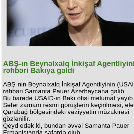
ABŞ-ın Beynəlxalq İnkişaf Agentliyin
rəhbəri Bakıya gəldi
ABŞ-nin Beynəlxalq İnkişaf Agentliyinin (USA
rəhbəri Samanta Pauer Azərbaycana gəlib.
Bu barədə USAID-in Bakı ofisi məlumat yayıb
Səfər zamanı rəsmi görüşlərin keçirilməsi, el
Qarabağ bölgəsindəki vəziyyətin müzakirəsi
gözlənilir.
Qeyd edək ki, bundan əvvəl Samanta Pauer
Ermənistanda səfərdə olub.