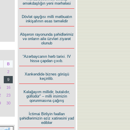
əməkdaşlığın yeni mərhələsi
Dövlət qayğısı milli mətbuatın
inkişafının əsas təməlidir
Abşeron rayonunda şəhidlərimiz
və onların ailə üzvləri ziyarət
olunub
“Azərbaycanın hərb tarixi. IV
hissə çapdan çıxıb.
B
2
Xankəndidə biznes görüşü
keçirilib.
9
5
16
Kəlağayım millidir, butalıdır,
2
23
güllüdür" – milli irsimizin
qorunmasına çağırış
9
30
İctimai Birliyin fəalları
şəhidlərimizin əziz xatirəsini yad
ediblər