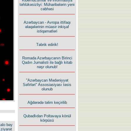
Kiberhücumlar və informasiya
təhlükəsizliyi: Müharibələrin yeni
cəbhəsi
Azərbaycan - Avropa ittifaqı
əlaqələrinin müasir inkişaf
istiqamatləri
Təbrik edirik!
Romada Azərbaycanın Birinci
Qadın Jurnalisti ilə bağlı kitab
nəşr olunub!
"Azərbaycan Mədəniyyət
Səfirləri" Assosiasiyası təsis
olunub
Ağdərədə təlim keçirilib
Qubadlıdan Poltavaya könül
körpüsü
alo bəy
ziyarət