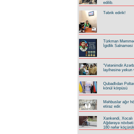
edilib.
Təbrik edirik!
Türkman Məmmə
İgidlik Salnaməsi
“Vətənimdir Azər
layihəsinə yekun 
Qubadlıdan Polta
könül körpüsü
Məhbuslar ağır h
etiraz edir.
Xankəndi, Xocalı
Ağdərəyə növbəti
180 nəfər köçürül