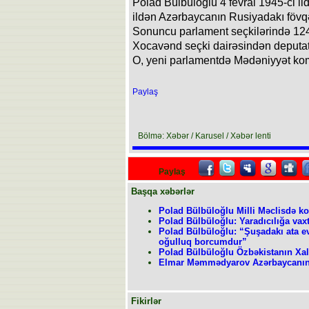
Polad Bülbüloğlu 4 fevral 1945-ci i
ildən Azərbaycanın Rusiyadakı fövqəla
Sonuncu parlament seçkilərində 12
Xocavənd seçki dairəsindən deputat 
O, yeni parlamentdə Mədəniyyət kom
Paylaş
Bölmə: Xəbər / Karusel / Xəbər lenti
Paylaş
Başqa xəbərlər
Polad Bülbüloğlu Milli Məclisdə ko
Polad Bülbüloğlu: Yaradıcılığa vax
Polad Bülbüloğlu: “Şuşadakı ata 
oğulluq borcumdur”
Polad Bülbüloğlu Özbəkistanın Xalq
Elmar Məmmədyarov Azərbaycanın R
Fikirlər