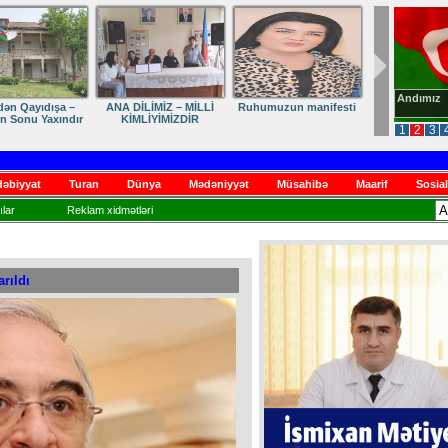
Andımız
dən Qayıdışa –
ANA DİLİMİZ – MİLLİ
Ruhumuzun manifesti
in Sonu Yaxındır
KİMLİYİMİZDİR
1
2
3
əbiyyat
Turan
Dünya
Mədəniyyət
Müsahibə
Maarif
Sosial
lar
Reklam xidmətləri
rıldı