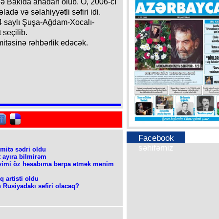
ldə Bakıda anadan olub. O, 2006-cı
də və səlahiyyətli səfiri idi.
4 saylı Şuşa-Ağdam-Xocalı-
seçilib.
itəsinə rəhbərlik edəcək.
Facebook
səhifəmiz
mitə sədri oldu
t ayıra bilmirəm
evimi öz hesabıma bərpa etmək mənim
 artisti oldu
usiyadakı səfiri olacaq?