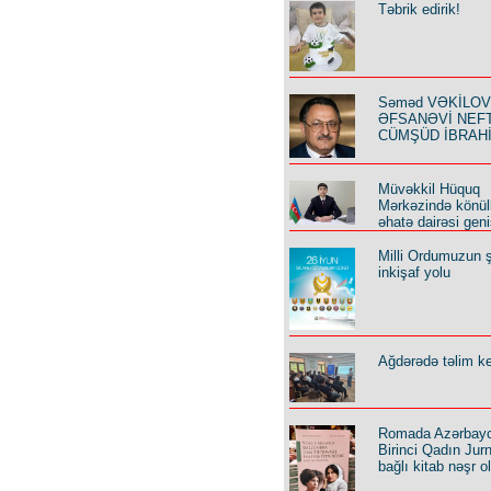
Təbrik edirik!
Səməd VƏKİLOV y
ƏFSANƏVİ NEF
CÜMŞÜD İBRAH
Müvəkkil Hüquq
Mərkəzində könüll
əhatə dairəsi geni
Milli Ordumuzun ş
inkişaf yolu
Ağdərədə təlim keç
Romada Azərbay
Birinci Qadın Jurna
bağlı kitab nəşr o