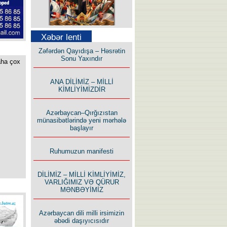
Səfər Alışarlı yazır
Xəbər lenti
Zəfərdən Qayıdışa – Həsrətin
Sonu Yaxındır
aha çox
ANA DİLİMİZ – MİLLİ
KİMLİYİMİZDİR
Uzun yolun Yolçusu
Azərbaycan–Qırğızıstan
münasibətlərində yeni mərhələ
başlayır
Ruhumuzun manifesti
Bu yolda mən varam!
DİLİMİZ – MİLLİ KİMLİYİMİZ,
VARLIĞIMIZ VƏ QÜRUR
MƏNBƏYİMİZ
Azərbaycan dili milli irsimizin
əbədi daşıyıcısıdır