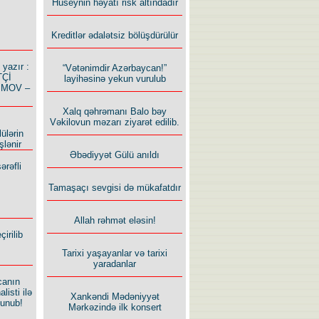
Hüseynin həyatı risk altındadır
Kreditlər ədalətsiz bölüşdürülür
azır :
“Vətənimdir Azərbaycan!”
TÇİ
layihəsinə yekun vurulub
İMOV –
Xalq qəhrəmanı Balo bəy
Vəkilovun məzarı ziyarət edilib.
ülərin
şlənir
Əbədiyyət Gülü anıldı
ərəfli
Tamaşaçı sevgisi də mükafatdır
Allah rəhmət eləsin!
irilib
Tarixi yaşayanlar və tarixi
yaradanlar
canın
listi ilə
Xankəndi Mədəniyyət
lunub!
Mərkəzində ilk konsert