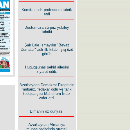
İlham İsmayıl yazır:
Komitə sədri professoru təbrik
etdi
Dostumuza sürpriz yubiley
təbriki
Şair Lalə İsmayılın "Bəyaz
Rusiyanın süqutunu qaçılmaz
Durnalar" adlı ilk kitabı işıq üzü
edən beş şərt
görüb
Hüquqşünas şəhid ailəsini
ziyarət edib.
Azərbaycan Demokrat Firqəsinin
mübariz, fədakar oğlu və tarix
tədqiqatçısı Məhərrəm İmaz
vəfat etdi
Elmanın öz dünyası
Azərbaycan-Almaniya
münasibətlərində strateji