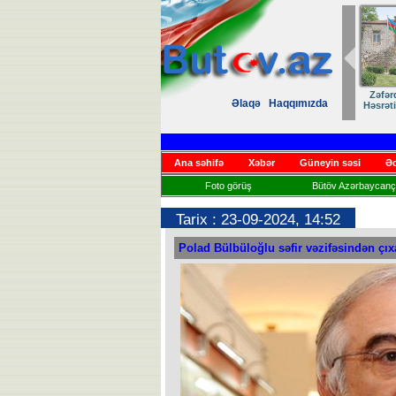
Zəfər
Əlaqə
Haqqımızda
Həsrət
Ana səhifə
Xəbər
Güneyin səsi
Əd
Foto görüş
Bütöv Azərbaycançı
Tarix : 23-09-2024, 14:52
Polad Bülbüloğlu səfir vəzifəsindən çıxa