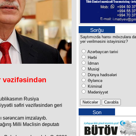
Sorğu
Saytımızda hansı mövzulara d
yer verilməsini istəyirsiniz?
Azərbaycan tarixi
Hərbi
İdman
Musiqi
Dünya hadisələri
r vəzifəsindən
Əyləncə
Kriminal
Mədəniyyət
blikasının Rusiya
yətli səfiri vəzifəsindən geri
Son
lı sərəncam imzalayıb.
buraxılışımız
ğırış Milli Məclisin deputatı