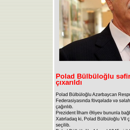
Polad Bülbüloğlu səfi
çıxarıldı
Polad Bülbüloğlu Azərbaycan Respu
Federasiyasında fövqəladə və səlahiy
çağırılıb.
Prezident İlham Əliyev bununla bağ
Xatırladaq ki, Polad Bülbüloğlu VII ça
seçilib.