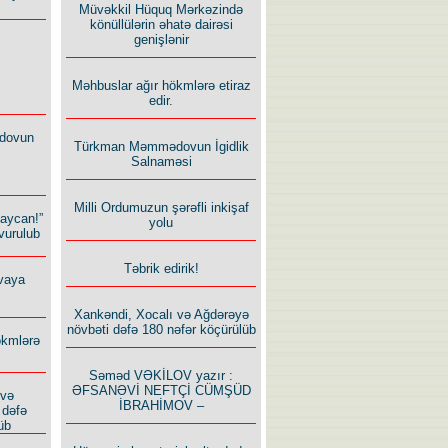
Müvəkkil Hüquq Mərkəzində
könüllülərin əhatə dairəsi
genişlənir
Məhbuslar ağır hökmlərə etiraz
edir.
dovun
Türkman Məmmədovun İgidlik
Salnaməsi
Milli Ordumuzun şərəfli inkişaf
baycan!”
yolu
vurulub
Təbrik edirik!
vaya
Xankəndi, Xocalı və Ağdərəyə
növbəti dəfə 180 nəfər köçürülüb
ökmlərə
Səməd VƏKİLOV yazır :
ƏFSANƏVİ NEFTÇİ CÜMŞÜD
 və
İBRAHİMOV –
 dəfə
üb