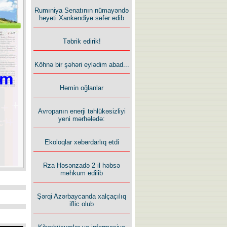
Rumıniya Senatının nümayəndə
heyəti Xankəndiyə səfər edib
Təbrik edirik!
Köhnə bir şəhəri eylədim abad...
Həmin oğlanlar
Avropanın enerji təhlükəsizliyi
yeni mərhələdə:
Ekoloqlar xəbərdarlıq etdi
Rza Həsənzadə 2 il həbsə
məhkum edilib
Şərqi Azərbaycanda xalçaçılıq
iflic olub