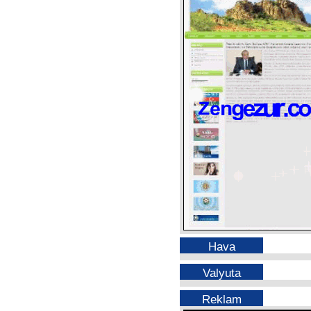
Hava
Valyuta
Reklam