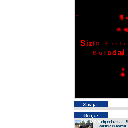
Sayğac
Ən çox
baxılanlar
Xalq qəhrəmanı B
Vəkilovun məzarı 