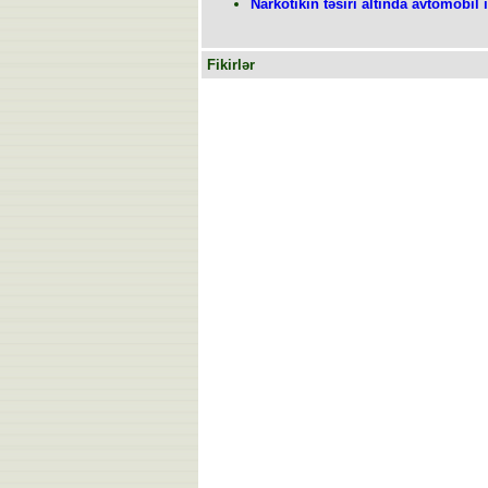
Narkotikin təsiri altında avtomobi
Fikirlər