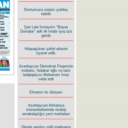
İlham İsmayıl yazır:
Dostumuza sürpriz yubiley
təbriki
Şair Lalə İsmayılın "Bəyaz
Durnalar" adlı ilk kitabı işıq üzü
görüb
Rusiyanın süqutunu qaçılmaz
Hüquqşünas şəhid ailəsini
edən beş şərt
ziyarət edib.
Azərbaycan Demokrat Firqəsinin
mübariz, fədakar oğlu və tarix
tədqiqatçısı Məhərrəm İmaz
vəfat etdi
Elmanın öz dünyası
Azərbaycan-Almaniya
münasibətlərində strateji
əməkdaşlığın yeni mərhələsi
Dövlət qayğısı milli mətbuatın