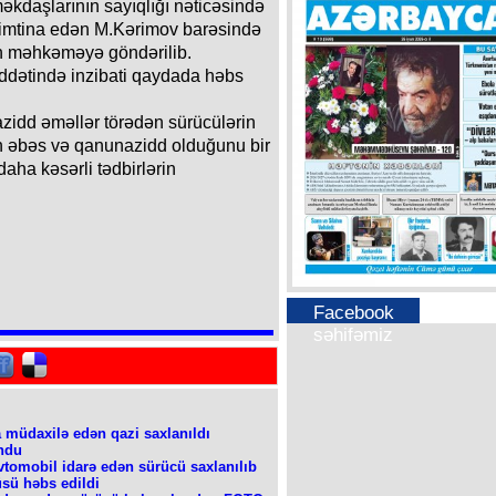
daşlarının sayıqlığı nəticəsində
imtina edən M.Kərimov barəsində
ün məhkəməyə göndərilib.
ddətində inzibati qaydada həbs
azidd əməllər törədən sürücülərin
n əbəs və qanunazidd olduğunu bir
daha kəsərli tədbirlərin
Facebook
səhifəmiz
 müdaxilə edən qazi saxlanıldı
undu
avtomobil idarə edən sürücü saxlanılıb
sü həbs edildi