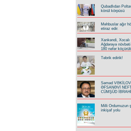
Qubadlıdan Polta
könül körpüsü
Məhbuslar ağır h
etiraz edir.
Xankəndi, Xocalı
Ağdərəyə növbəti
180 nəfər köçürül
Təbrik edirik!
Səməd VƏKİLOV y
ƏFSANƏVİ NEF
CÜMŞÜD İBRAH
Milli Ordumuzun ş
inkişaf yolu