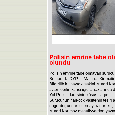
Polisin əmrinə tabe o
olundu
Polisin əmrinə tabe olmayan sürücü
Bu barədə DYP-in Mətbuat Xidmətin
Bildirilib ki, paytaxt sakini Murad Kə
avtomobilin xarici işıq cihazlarında 
Yol Polisi İdarəsinin xüsusi taqımını
Sürücünün narkotik vasitənin təsiri 
doğurduğundan o, müayinədən keçm
Murad Kərimov məsuliyyətdən yayı