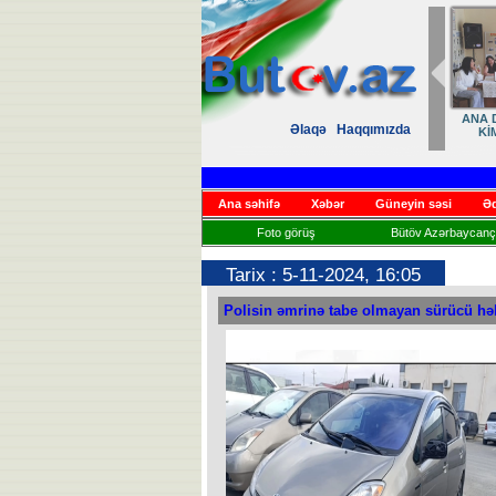
ANA D
Əlaqə
Haqqımızda
Kİ
Ana səhifə
Xəbər
Güneyin səsi
Əd
Foto görüş
Bütöv Azərbaycançı
Tarix : 5-11-2024, 16:05
Polisin əmrinə tabe olmayan sürücü h