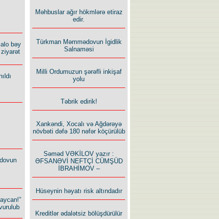
Məhbuslar ağır hökmlərə etiraz
edir.
Türkman Məmmədovun İgidlik
alo bəy
Salnaməsi
ziyarət
Milli Ordumuzun şərəfli inkişaf
ıldı
yolu
Təbrik edirik!
Xankəndi, Xocalı və Ağdərəyə
növbəti dəfə 180 nəfər köçürülüb
Səməd VƏKİLOV yazır :
dovun
ƏFSANƏVİ NEFTÇİ CÜMŞÜD
İBRAHİMOV –
Hüseynin həyatı risk altındadır
baycan!”
vurulub
Kreditlər ədalətsiz bölüşdürülür