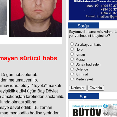
Sorğu
Saytımızda hansı mövzulara d
yer verilməsini istəyirsiniz?
Azərbaycan tarixi
Hərbi
İdman
lmayan sürücü həbs
Musiqi
Dünya hadisələri
Əyləncə
Kriminal
 15 gün həbs olunub.
Mədəniyyət
dən məlumat verilib.
rimov idarə etdiyi “Toyota” markalı
dəyişiklik etdiyi üçün Baş Dövlət
Son
n əməkdaşları tərəfindən saxlanılıb.
buraxılışımız
altında olması şübhə
əyə dəvət edilib. Bu zaman
nmaq məqsədilə hadisə yerindən