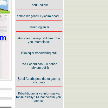
Təbrik edirik!
Köhnə bir şəhəri eylədim abad...
Həmin oğlanlar
Avropanın enerji təhlükəsizliyi
yeni mərhələdə:
Ekoloqlar xəbərdarlıq etdi
Rza Həsənzadə 2 il həbsə
məhkum edilib
Şərqi Azərbaycanda xalçaçılıq
iflic olub
Kiberhücumlar və informasiya
təhlükəsizliyi: Müharibələrin yeni
cəbhəsi