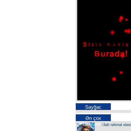
Sayğac
Ən çox
baxılanlar
Allah rəhmət eləs