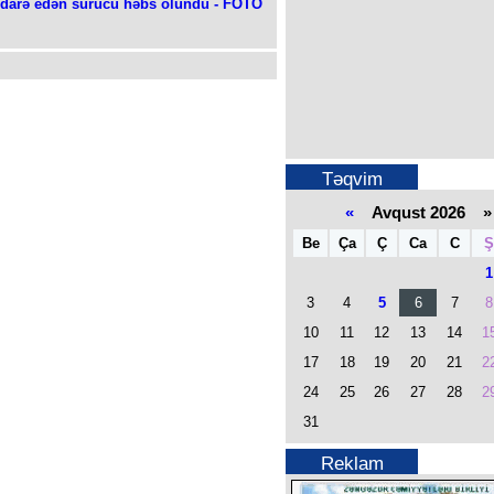
l idarə edən sürücü həbs olundu - FOTO
Təqvim
«
Avqust 2026 »
Be
Ça
Ç
Ca
C
Ş
1
3
4
5
6
7
8
10
11
12
13
14
1
17
18
19
20
21
2
24
25
26
27
28
2
31
Reklam