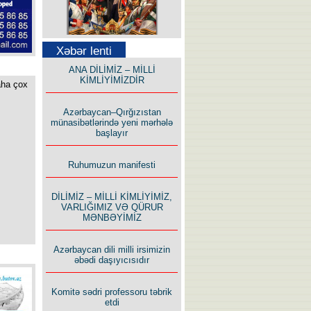
Səfər Alışarlı yazır
Xəbər lenti
ANA DİLİMİZ – MİLLİ
KİMLİYİMİZDİR
aha çox
Azərbaycan–Qırğızıstan
münasibətlərində yeni mərhələ
başlayır
Uzun yolun Yolçusu
Ruhumuzun manifesti
DİLİMİZ – MİLLİ KİMLİYİMİZ,
VARLIĞIMIZ VƏ QÜRUR
MƏNBƏYİMİZ
Bu yolda mən varam!
Azərbaycan dili milli irsimizin
əbədi daşıyıcısıdır
Komitə sədri professoru təbrik
etdi