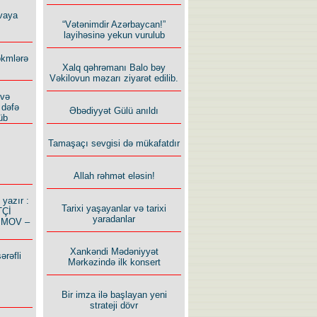
vaya
“Vətənimdir Azərbaycan!”
layihəsinə yekun vurulub
ökmlərə
Xalq qəhrəmanı Balo bəy
Vəkilovun məzarı ziyarət edilib.
 və
 dəfə
Əbədiyyət Gülü anıldı
üb
Tamaşaçı sevgisi də mükafatdır
Allah rəhmət eləsin!
azır :
Tarixi yaşayanlar və tarixi
TÇİ
yaradanlar
İMOV –
Xankəndi Mədəniyyət
ərəfli
Mərkəzində ilk konsert
Bir imza ilə başlayan yeni
strateji dövr