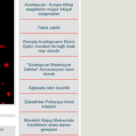
Azərbaycan - Avropa ittifaqı
əlaqələrinin müasir inkişaf
istiqamatləri
Təbrik edirik!
Romada Azərbaycanın Birinci
Qadın Jurnalisti ilə bağlı kitab
nəşr olunub!
"Azərbaycan Mədəniyyət
Səfirləri" Assosiasiyası təsis
olunub
Ağdərədə təlim keçirilib
Qubadlıdan Poltavaya könül
körpüsü
Müvəkkil Hüquq Mərkəzində
könüllülərin əhatə dairəsi
in!
genişlənir