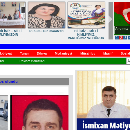
Andımız
İLİMİZ – MİLLİ
Ruhumuzun manifesti
DİLİMİZ – MİLLİ
MLİYİMİZDİR
KİMLİYİMİZ,
1
2
3
VARLIĞIMIZ VƏ QÜRUR
MƏNBƏYİMİZ
əbiyyat
Turan
Dünya
Mədəniyyət
Müsahibə
Maarif
Sosial
lar
Reklam xidmətləri
əbs olundu