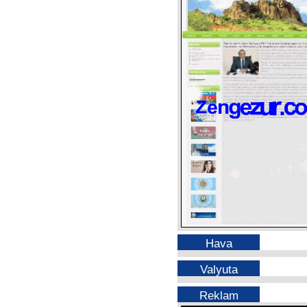
Hava
Valyuta
Reklam