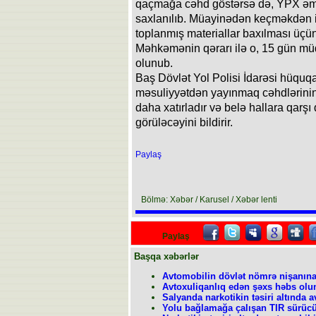
qaçmağa cəhd göstərsə də, YPX əmək
saxlanılıb. Müayinədən keçməkdən 
toplanmış materiallar baxılması üç
Məhkəmənin qərarı ilə o, 15 gün mü
olunub.
Baş Dövlət Yol Polisi İdarəsi hüquq
məsuliyyətdən yayınmaq cəhdlərini
daha xatırladır və belə hallara qarşı 
görüləcəyini bildirir.
Paylaş
Bölmə: Xəbər / Karusel / Xəbər lenti
Paylaş
Başqa xəbərlər
Avtomobilin dövlət nömrə nişanına
Avtoxuliqanlıq edən şəxs həbs ol
Salyanda narkotikin təsiri altında 
Yolu bağlamağa çalışan TIR sürücü