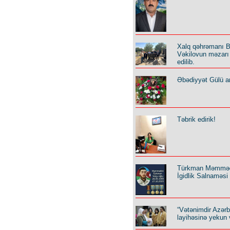
Xalq qəhrəmanı B
Vəkilovun məzarı 
edilib.
Əbədiyyət Gülü an
Təbrik edirik!
Türkman Məmmə
İgidlik Salnaməsi
“Vətənimdir Azər
layihəsinə yekun 