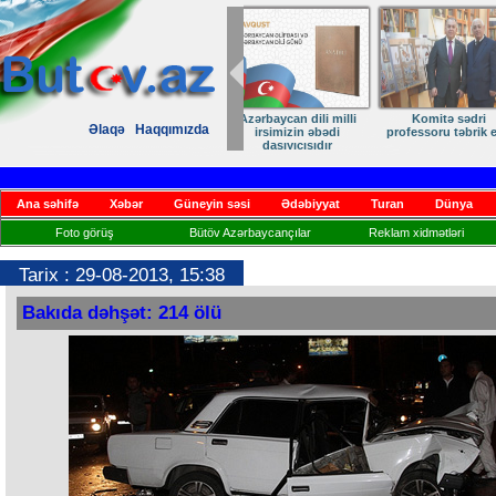
Zəfərdən Qayıdışa –
ANA DİLİMİZ –
Əlaqə
Haqqımızda
Həsrətin Sonu Yaxındır
KİMLİYİMİZ
Ana səhifə
Xəbər
Güneyin səsi
Ədəbiyyat
Turan
Dünya
Foto görüş
Bütöv Azərbaycançılar
Reklam xidmətləri
Tarix : 29-08-2013, 15:38
Bakıda dəhşət: 214 ölü