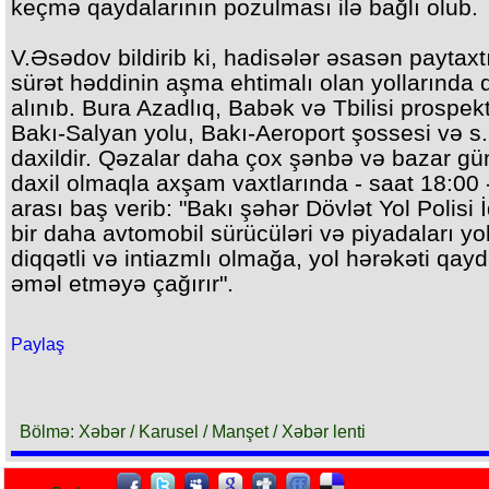
keçmə qaydalarının pozulması ilə bağlı olub.
V.Əsədov bildirib ki, hadisələr əsasən paytaxt
sürət həddinin aşma ehtimalı olan yollarında
alınıb. Bura Azadlıq, Babək və Tbilisi prospekt
Bakı-Salyan yolu, Bakı-Aeroport şossesi və s.
daxildir. Qəzalar daha çox şənbə və bazar gün
daxil olmaqla axşam vaxtlarında - saat 18:00 
arası baş verib: "Bakı şəhər Dövlət Yol Polisi 
bir daha avtomobil sürücüləri və piyadaları yo
diqqətli və intiazmlı olmağa, yol hərəkəti qayd
əməl etməyə çağırır".
Paylaş
Bölmə: Xəbər / Karusel / Manşet / Xəbər lenti