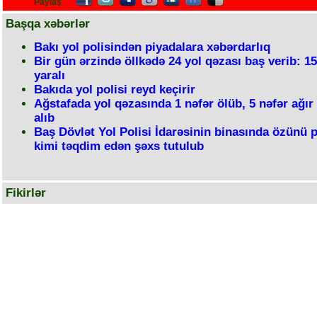
Paylaş
Başqa xəbərlər
Bakı yol polisindən piyadalara xəbərdarlıq
Bir gün ərzində öllkədə 24 yol qəzası baş verib: 15
yaralı
Bakıda yol polisi reyd keçirir
Ağstafada yol qəzasında 1 nəfər ölüb, 5 nəfər ağır
alıb
Baş Dövlət Yol Polisi İdarəsinin binasında özünü p
kimi təqdim edən şəxs tutulub
Fikirlər