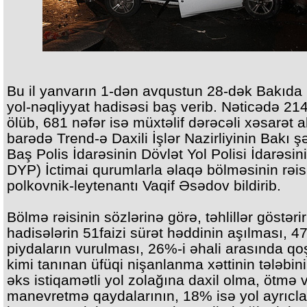
Bu il yanvarın 1-dən avqustun 28-dək Bakıda
yol-nəqliyyat hadisəsi baş verib. Nəticədə 214
ölüb, 681 nəfər isə müxtəlif dərəcəli xəsarət a
barədə Trend-ə Daxili İşlər Nazirliyinin Bakı ş
Baş Polis İdarəsinin Dövlət Yol Polisi İdarəsin
DYP) İctimai qurumlarla əlaqə bölməsinin rəisi
polkovnik-leytenantı Vaqif Əsədov bildirib.
Bölmə rəisinin sözlərinə görə, təhlillər göstərir
hadisələrin 51faizi sürət həddinin aşılması, 4
piydaların vurulması, 26%-i əhali arasında qo
kimi tanınan üfüqi nişanlanma xəttinin tələbin
əks istiqamətli yol zolağına daxil olma, ötmə 
manevretmə qaydalarının, 18% isə yol ayrıcla