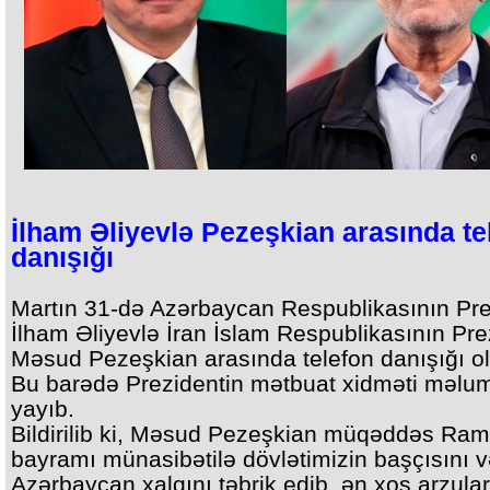
İlham Əliyevlə Pezeşkian arasında te
danışığı
Martın 31-də Azərbaycan Respublikasının Pre
İlham Əliyevlə İran İslam Respublikasının Pre
Məsud Pezeşkian arasında telefon danışığı o
Bu barədə Prezidentin mətbuat xidməti məlu
yayıb.
Bildirilib ki, Məsud Pezeşkian müqəddəs Ra
bayramı münasibətilə dövlətimizin başçısını 
Azərbaycan xalqını təbrik edib, ən xoş arzular