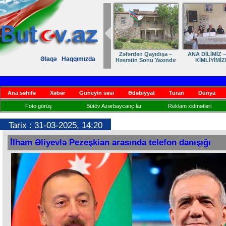
Zəfərdən Qayıdışa –
ANA DİLİMİZ –
Əlaqə
Haqqımızda
Həsrətin Sonu Yaxındır
KİMLİYİMİZ
Ana səhifə
Xəbər
Güneyin səsi
Ədəbiyyat
Turan
Dünya
Foto görüş
Bütöv Azərbaycançılar
Reklam xidmətləri
Tarix : 31-03-2025, 14:20
İlham Əliyevlə Pezeşkian arasında telefon danışığı