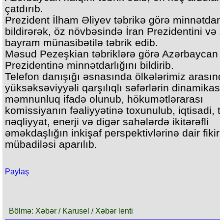
çatdırıb.
Prezident İlham Əliyev təbrikə görə minnətdarl
bildirərək, öz növbəsində İran Prezidentini və 
bayram münasibətilə təbrik edib.
Məsud Pezeşkian təbriklərə görə Azərbaycan
Prezidentinə minnətdarlığını bildirib.
Telefon danışığı əsnasında ölkələrimiz arası
yüksəksəviyyəli qarşılıqlı səfərlərin dinamika
məmnunluq ifadə olunub, hökumətlərarası
komissiyanın fəaliyyətinə toxunulub, iqtisadi, t
nəqliyyat, enerji və digər sahələrdə ikitərəfli
əməkdaşlığın inkişaf perspektivlərinə dair fikir
mübadiləsi aparılıb.
Paylaş
Bölmə: Xəbər / Karusel / Xəbər lenti