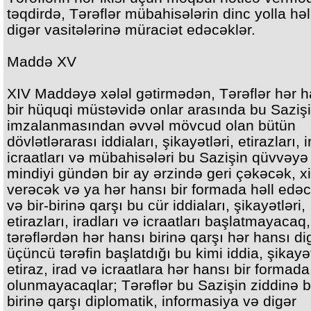
təqdirdə, Tərəflər mübahisələrin dinc yolla həl
digər vasitələrinə müraciət edəcəklər.
Maddə XV
XIV Maddəyə xələl gətirmədən, Tərəflər hər h
bir hüquqi müstəvidə onlar arasında bu Saziş
imzalanmasından əvvəl mövcud olan bütün
dövlətlərarası iddiaları, şikayətləri, etirazları, i
icraatları və mübahisələri bu Sazişin qüvvəyə
mindiyi gündən bir ay ərzində geri çəkəcək, x
verəcək və ya hər hansı bir formada həll edəc
və bir-birinə qarşı bu cür iddiaları, şikayətləri,
etirazları, iradları və icraatları başlatmayacaq
tərəflərdən hər hansı birinə qarşı hər hansı di
üçüncü tərəfin başlatdığı bu kimi iddia, şikayə
etiraz, irad və icraatlara hər hansı bir formada
olunmayacaqlar; Tərəflər bu Sazişin ziddinə bi
birinə qarşı diplomatik, informasiya və digər