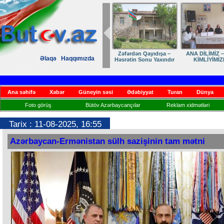
Dostumuza sürpriz
Elmanın öz d
Əlaqə
Haqqımızda
yubiley təbriki
Ana səhifə
Xəbər
Güneyin səsi
Ədəbiyyat
Turan
Dünya
Foto görüş
Bütöv Azərbaycançılar
Reklam xidmətləri
Tarix : 11-08-2025, 16:55
Azərbaycan-Ermənistan sülh sazişinin tam mətni