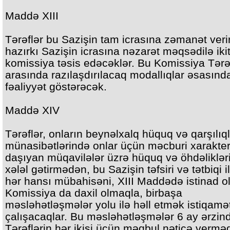
Maddə XIII
Tərəflər bu Sazişin tam icrasına zəmanət verir
hazırkı Sazişin icrasına nəzarət məqsədilə ikit
komissiya təsis edəcəklər. Bu Komissiya Tərə
arasında razılaşdırılacaq modallıqlar əsasınd
fəaliyyət göstərəcək.
Maddə XIV
Tərəflər, onların beynəlxalq hüquq və qarşılıql
münasibətlərində onlar üçün məcburi xarakte
daşıyan müqavilələr üzrə hüquq və öhdəliklər
xələl gətirmədən, bu Sazişin təfsiri və tətbiqi i
hər hansı mübahisəni, XIII Maddədə istinad o
Komissiya da daxil olmaqla, birbaşa
məsləhətləşmələr yolu ilə həll etmək istiqamə
çalışacaqlar. Bu məsləhətləşmələr 6 ay ərzin
Tərəflərin hər ikisi üçün məqbul nəticə verməd