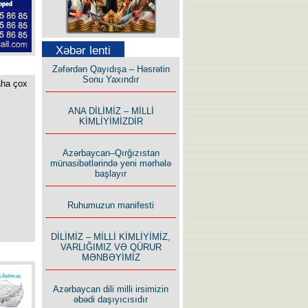
Səfər Alışarlı yazır
Xəbər lenti
Zəfərdən Qayıdışa – Həsrətin
Sonu Yaxındır
aha çox
ANA DİLİMİZ – MİLLİ
KİMLİYİMİZDİR
Uzun yolun Yolçusu
Azərbaycan–Qırğızıstan
münasibətlərində yeni mərhələ
başlayır
Ruhumuzun manifesti
Bu yolda mən varam!
DİLİMİZ – MİLLİ KİMLİYİMİZ,
VARLIĞIMIZ VƏ QÜRUR
MƏNBƏYİMİZ
Azərbaycan dili milli irsimizin
əbədi daşıyıcısıdır