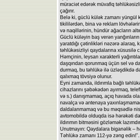
müraciət edərək müvafiq təhlükəsizl
çağırır.
Belə ki, güclü külək zamanı yüngül 
tikililərdən, bina və reklam lövhələr
və naqillərinin, hündür ağacların a
Güclü küləyin baş verən yanğınların
yaratdığı çətinlikləri nəzərə alaraq, 
təhlükəsizliyi qaydalarına xüsusilə ci
Həmçinin, leysan xarakterli yağıntıla
daşqından qorunmaq üçün sel və daş
durmaq, bu təhlükə ilə üzləşdikdə də
qalxmaq tövsiyə olunur.
Eyni zamanda, ildırımla bağlı təhlü
cihazlarını şəbəkədən ayırmaq, telef
və s.) danışmamaq, açıq havada olarkə
navalça və antenaya yaxınlaşmamaq,
daldalanmamaq və bu məqsədlə nis
avtomobildə olduqda isə hərəkəti da
ildırımın bitməsini gözləmək lazımdır
Unutmayın: Qaydalara biganəlik – hə
Təhlükə zamanı 112-yə zəng edin!".