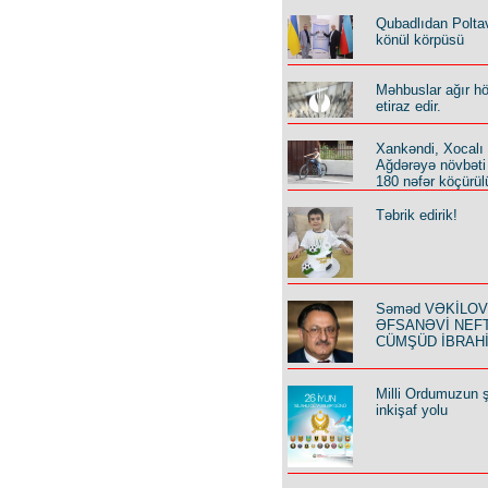
Qubadlıdan Polta
könül körpüsü
Məhbuslar ağır h
etiraz edir.
Xankəndi, Xocalı
Ağdərəyə növbəti
180 nəfər köçürül
Təbrik edirik!
Səməd VƏKİLOV y
ƏFSANƏVİ NEF
CÜMŞÜD İBRAH
Milli Ordumuzun ş
inkişaf yolu