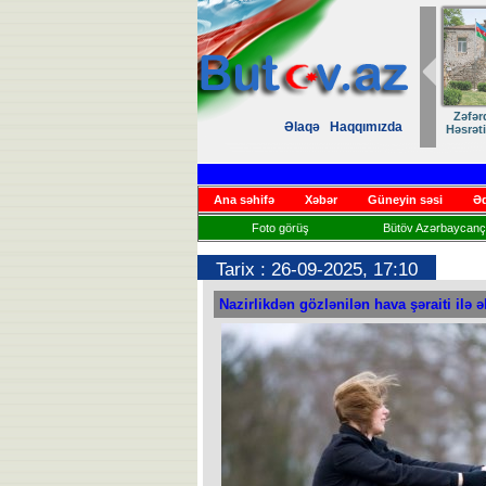
Zəfər
Əlaqə
Haqqımızda
Həsrət
Ana səhifə
Xəbər
Güneyin səsi
Əd
Foto görüş
Bütöv Azərbaycançı
Tarix : 26-09-2025, 17:10
Nazirlikdən gözlənilən hava şəraiti ilə 