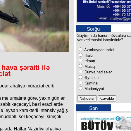
Sorğu
Saytımızda hansı mövzulara d
yer verilməsini istəyirsiniz?
Azərbaycan tarixi
Hərbi
İdman
hava şəraiti ilə
Musiqi
ciət
Dünya hadisələri
Əyləncə
Kriminal
ədar əhaliyə müraciət edib.
Mədəniyyət
n məlumatına görə, yaxın günlər
-sabit keçəcəyi, bəzi ərazilərdə
Son
də leysan xarakterli intensiv yağış
buraxılışımız
müddətli sel keçəcəyi, şimşək
əladə Hallar Nazirliyi əhaliyə