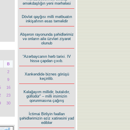
əməkdaşlığın yeni mərhələsi
Dövlət qayğısı milli mətbuatın
inkişafının əsas təməlidir
Abşeron rayonunda şəhidlərimiz
və onların ailə üzvləri ziyarət
olunub
“Azərbaycanın hərb tarixi. IV
hissə çapdan çıxıb.
B
2
Xankəndidə biznes görüşü
keçirilib.
9
5
16
Kəlağayım millidir, butalıdır,
2
23
güllüdür" – milli irsimizin
qorunmasına çağırış
9
30
İctimai Birliyin fəalları
şəhidlərimizin əziz xatirəsini yad
ediblər