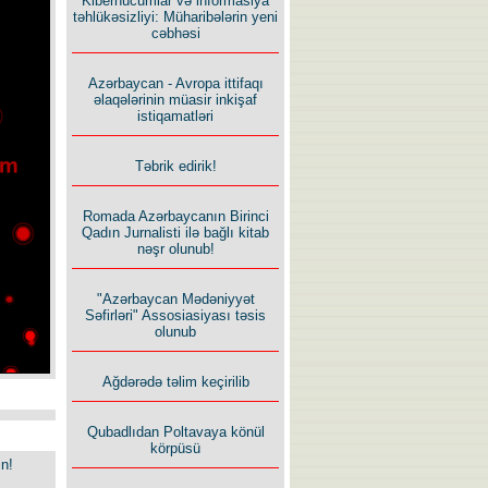
Kiberhücumlar və informasiya
təhlükəsizliyi: Müharibələrin yeni
cəbhəsi
Azərbaycan - Avropa ittifaqı
əlaqələrinin müasir inkişaf
istiqamatləri
Təbrik edirik!
Romada Azərbaycanın Birinci
Qadın Jurnalisti ilə bağlı kitab
nəşr olunub!
"Azərbaycan Mədəniyyət
Səfirləri" Assosiasiyası təsis
olunub
Ağdərədə təlim keçirilib
Qubadlıdan Poltavaya könül
körpüsü
in!