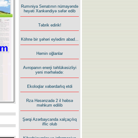
Rumıniya Senatının nümayəndə
heyəti Xankəndiyə səfər edib
Təbrik edirik!
Köhnə bir şəhəri eylədim abad...
Həmin oğlanlar
Avropanın enerji təhlükəsizliyi
yeni mərhələdə:
Ekoloqlar xəbərdarlıq etdi
Rza Həsənzadə 2 il həbsə
məhkum edilib
Şərqi Azərbaycanda xalçaçılıq
iflic olub