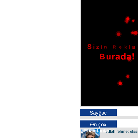
Sayğac
Ən çox
baxılanlar
Allah rəhmət eləs