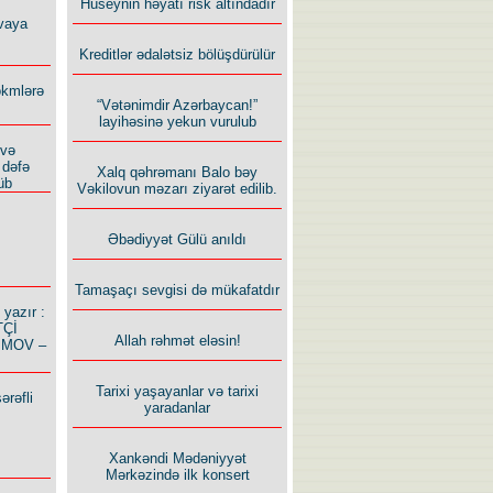
Hüseynin həyatı risk altındadır
vaya
Kreditlər ədalətsiz bölüşdürülür
ökmlərə
“Vətənimdir Azərbaycan!”
layihəsinə yekun vurulub
 və
 dəfə
Xalq qəhrəmanı Balo bəy
üb
Vəkilovun məzarı ziyarət edilib.
Əbədiyyət Gülü anıldı
Tamaşaçı sevgisi də mükafatdır
azır :
TÇİ
Allah rəhmət eləsin!
İMOV –
Tarixi yaşayanlar və tarixi
ərəfli
yaradanlar
Xankəndi Mədəniyyət
Mərkəzində ilk konsert