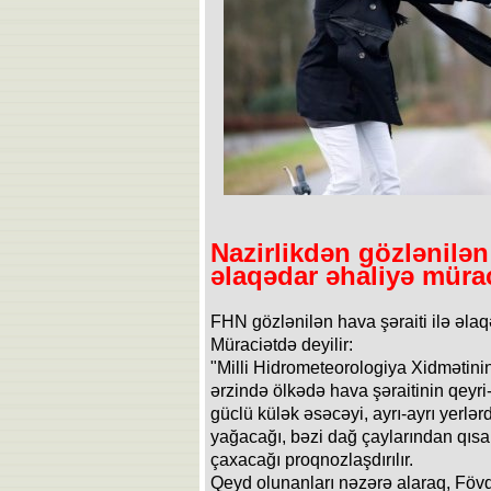
Nazirlikdən gözlənilən 
əlaqədar əhaliyə müra
FHN gözlənilən hava şəraiti ilə əlaq
Müraciətdə deyilir:
"Milli Hidrometeorologiya Xidmətini
ərzində ölkədə hava şəraitinin qeyri
güclü külək əsəcəyi, ayrı-ayrı yerlər
yağacağı, bəzi dağ çaylarından qısa
çaxacağı proqnozlaşdırılır.
Qeyd olunanları nəzərə alaraq, Fövq