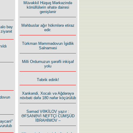
Müvəkkil Hüquq Mərkəzində
könüllülərin əhatə dairəsi
genişlənir
Məhbuslar ağır hökmlərə etiraz
alo bəy
edir.
ziyarət
Türkman Məmmədovun İgidlik
ıldı
Salnaməsi
Milli Ordumuzun şərəfli inkişaf
yolu
Təbrik edirik!
Xankəndi, Xocalı və Ağdərəyə
dovun
növbəti dəfə 180 nəfər köçürülüb
Səməd VƏKİLOV yazır :
ƏFSANƏVİ NEFTÇİ CÜMŞÜD
İBRAHİMOV –
baycan!”
vurulub