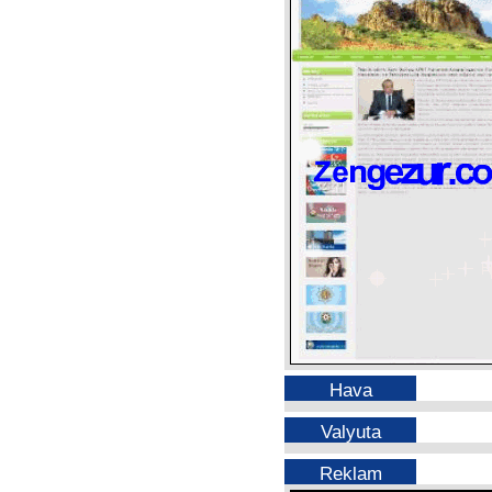
Hava
Valyuta
Reklam