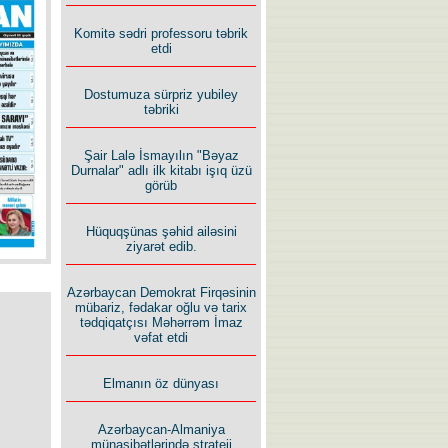
İlham İsmayıl yazır:
Komitə sədri professoru təbrik
etdi
Dostumuza sürpriz yubiley
təbriki
Rusiyanın süqutunu qaçılmaz
Şair Lalə İsmayılın "Bəyaz
edən beş şərt
Durnalar" adlı ilk kitabı işıq üzü
görüb
Hüquqşünas şəhid ailəsini
ziyarət edib.
Azərbaycan Demokrat Firqəsinin
mübariz, fədakar oğlu və tarix
tədqiqatçısı Məhərrəm İmaz
vəfat etdi
Elmanın öz dünyası
Azərbaycan-Almaniya
münasibətlərində strateji