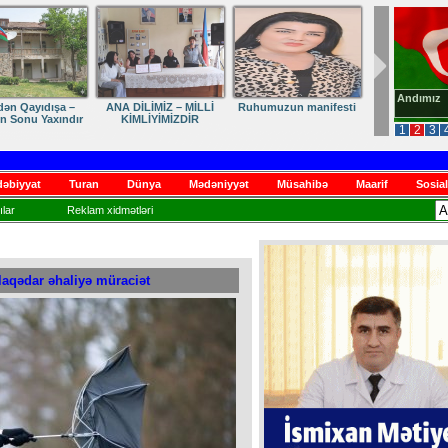
Andımız
dən Qayıdışa –
ANA DİLİMİZ – MİLLİ
Ruhumuzun manifesti
in Sonu Yaxındır
KİMLİYİMİZDİR
1
2
3
əbiyyat
Turan
Dünya
Mədəniyyət
Müsahibə
Maarif
Sosial
lar
Reklam xidmətləri
əlaqədar əhaliyə müraciət