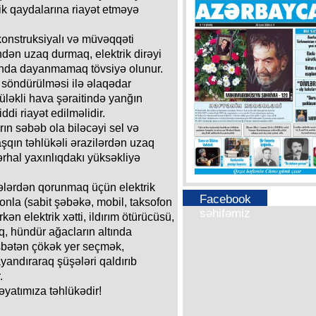
ik qaydalarına riayət etməyə
konstruksiyalı və müvəqqəti
indən uzaq durmaq, elektrik dirəyi
ltında dayanmamaq tövsiyə olunur.
 söndürülməsi ilə əlaqədar
küləkli hava şəraitində yanğın
ddi riayət edilməlidir.
rın səbəb ola biləcəyi sel və
qın təhlükəli ərazilərdən uzaq
rhal yaxınlıqdakı yüksəkliyə
kələrdən qorunmaq üçün elektrik
Facebook
onla (sabit şəbəkə, mobil, taksofon
səhifəmiz
n elektrik xətti, ildırım ötürücüsü,
 hündür ağacların altında
bətən çökək yer seçmək,
yandıraraq şüşələri qaldırıb
.
yatımıza təhlükədir!