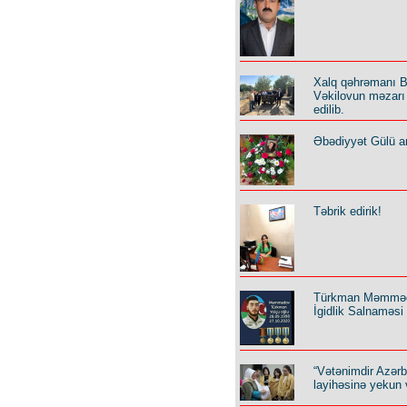
Xalq qəhrəmanı B
Vəkilovun məzarı 
edilib.
Əbədiyyət Gülü an
Təbrik edirik!
Türkman Məmmə
İgidlik Salnaməsi
“Vətənimdir Azər
layihəsinə yekun 