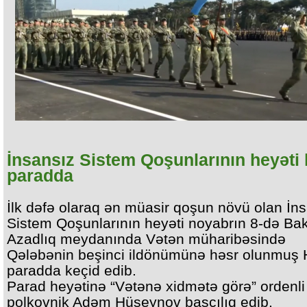
İnsansız Sistem Qoşunlarının heyəti 
paradda
İlk dəfə olaraq ən müasir qoşun növü olan İn
Sistem Qoşunlarının heyəti noyabrın 8-də Bak
Azadlıq meydanında Vətən müharibəsində
Qələbənin beşinci ildönümünə həsr olunmuş 
paradda keçid edib.
Parad heyətinə “Vətənə xidmətə görə” ordenli
polkovnik Adəm Hüseynov başçılıq edib.