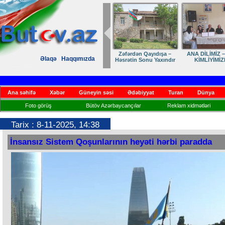
Zəfərdən Qayıdışa –
ANA DİLİMİZ –
Əlaqə
Haqqımızda
Həsrətin Sonu Yaxındır
KİMLİYİMİZ
Ana səhifə
Xəbər
Güneyin səsi
Ədəbiyyat
Turan
Dünya
Foto görüş
Bütöv Azərbaycançılar
Reklam xidmətləri
Tarix : 8-11-2025, 14:38
İnsansız Sistem Qoşunlarının heyəti hərbi paradda