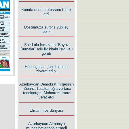
İlham İsmayıl yazır:
Komitə sədri professoru təbrik
etdi
Dostumuza sürpriz yubiley
təbriki
Şair Lalə İsmayılın "Bəyaz
Rusiyanın süqutunu qaçılmaz
Durnalar" adlı ilk kitabı işıq üzü
edən beş şərt
görüb
Hüquqşünas şəhid ailəsini
ziyarət edib.
Azərbaycan Demokrat Firqəsinin
mübariz, fədakar oğlu və tarix
tədqiqatçısı Məhərrəm İmaz
vəfat etdi
Elmanın öz dünyası
Azərbaycan-Almaniya
münasibətlərində strateji