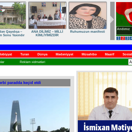
Andımız
dən Qayıdışa –
ANA DİLİMİZ – MİLLİ
Ruhumuzun manifesti
in Sonu Yaxındır
KİMLİYİMİZDİR
1
2
3
əbiyyat
Turan
Dünya
Mədəniyyət
Müsahibə
Maarif
Sosial
lar
Reklam xidmətləri
ərbi paradda keçid etdi