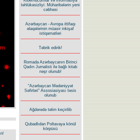
Kiberhücumlar və informasiya
təhlükəsizliyi: Müharibələrin yeni
cəbhəsi
Azərbaycan - Avropa ittifaqı
əlaqələrinin müasir inkişaf
istiqamatləri
Təbrik edirik!
Romada Azərbaycanın Birinci
Qadın Jurnalisti ilə bağlı kitab
nəşr olunub!
"Azərbaycan Mədəniyyət
Səfirləri" Assosiasiyası təsis
olunub
Ağdərədə təlim keçirilib
Qubadlıdan Poltavaya könül
körpüsü
in!