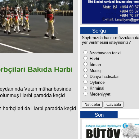
Sorğu
Saytımızda hansı mövzulara d
yer verilməsini istəyirsiniz?
Azərbaycan tarixi
Hərbi
İdman
rbçiləri Bakıda Hərbi
Musiqi
Dünya hadisələri
Əyləncə
Kriminal
 meydanında Vətən müharibəsində
Mədəniyyət
 olunmuş Hərbi paradda keçid
an hərbçiləri də Hərbi paradda keçid
Son
buraxılışımız