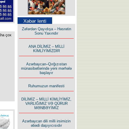
Səfər Alışarlı yazır
Xəbər lenti
Zəfərdən Qayıdışa – Həsrətin
Sonu Yaxındır
aha çox
ANA DİLİMİZ – MİLLİ
KİMLİYİMİZDİR
Uzun yolun Yolçusu
Azərbaycan–Qırğızıstan
münasibətlərində yeni mərhələ
başlayır
Ruhumuzun manifesti
Bu yolda mən varam!
DİLİMİZ – MİLLİ KİMLİYİMİZ,
VARLIĞIMIZ VƏ QÜRUR
MƏNBƏYİMİZ
Azərbaycan dili milli irsimizin
əbədi daşıyıcısıdır