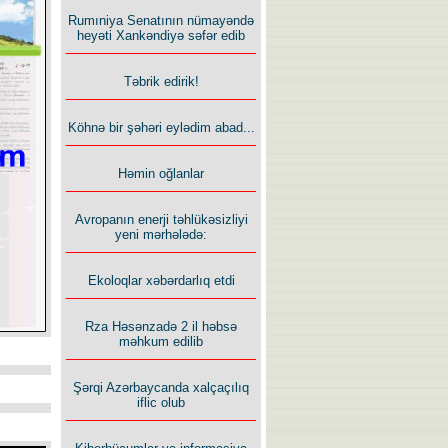
Rumıniya Senatının nümayəndə
heyəti Xankəndiyə səfər edib
Təbrik edirik!
Köhnə bir şəhəri eylədim abad...
Həmin oğlanlar
Avropanın enerji təhlükəsizliyi
yeni mərhələdə:
Ekoloqlar xəbərdarlıq etdi
Rza Həsənzadə 2 il həbsə
məhkum edilib
Şərqi Azərbaycanda xalçaçılıq
iflic olub