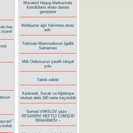
Müvəkkil Hüquq Mərkəzində
könüllülərin əhatə dairəsi
genişlənir
Məhbuslar ağır hökmlərə etiraz
alo bəy
edir.
ziyarət
Türkman Məmmədovun İgidlik
ıldı
Salnaməsi
Milli Ordumuzun şərəfli inkişaf
yolu
Təbrik edirik!
Xankəndi, Xocalı və Ağdərəyə
dovun
növbəti dəfə 180 nəfər köçürülüb
Səməd VƏKİLOV yazır :
ƏFSANƏVİ NEFTÇİ CÜMŞÜD
İBRAHİMOV –
baycan!”
vurulub