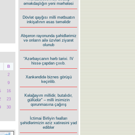
əməkdaşlığın yeni mərhələsi
Dövlət qayğısı milli mətbuatın
inkişafının əsas təməlidir
Abşeron rayonunda şəhidlərimiz
və onların ailə üzvləri ziyarət
olunub
“Azərbaycanın hərb tarixi. IV
hissə çapdan çıxıb.
B
2
Xankəndidə biznes görüşü
keçirilib.
9
5
16
Kəlağayım millidir, butalıdır,
2
23
güllüdür" – milli irsimizin
qorunmasına çağırış
9
30
İctimai Birliyin fəalları
şəhidlərimizin əziz xatirəsini yad
ediblər