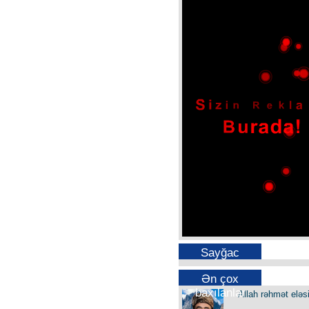
Sayğac
Ən çox
baxılanlar
Allah rəhmət eləs