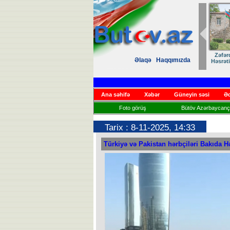
Zəfər
Əlaqə
Haqqımızda
Həsrət
Ana səhifə
Xəbər
Güneyin səsi
Əd
Foto görüş
Bütöv Azərbaycançı
Tarix : 8-11-2025, 14:33
Türkiyə və Pakistan hərbçiləri Bakıda H