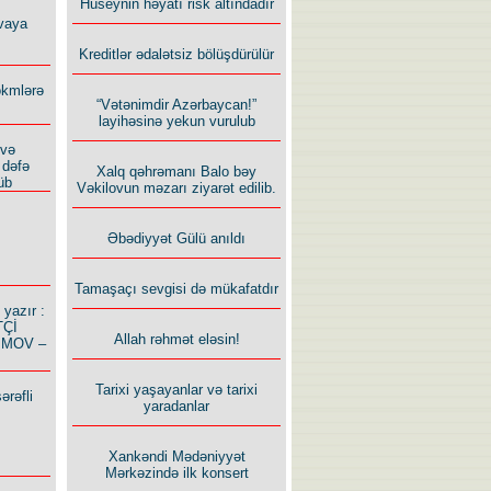
Hüseynin həyatı risk altındadır
vaya
Kreditlər ədalətsiz bölüşdürülür
ökmlərə
“Vətənimdir Azərbaycan!”
layihəsinə yekun vurulub
 və
 dəfə
Xalq qəhrəmanı Balo bəy
üb
Vəkilovun məzarı ziyarət edilib.
Əbədiyyət Gülü anıldı
Tamaşaçı sevgisi də mükafatdır
azır :
TÇİ
Allah rəhmət eləsin!
İMOV –
Tarixi yaşayanlar və tarixi
ərəfli
yaradanlar
Xankəndi Mədəniyyət
Mərkəzində ilk konsert