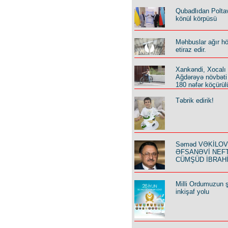
Qubadlıdan Polta
könül körpüsü
Məhbuslar ağır h
etiraz edir.
Xankəndi, Xocalı
Ağdərəyə növbəti
180 nəfər köçürül
Təbrik edirik!
Səməd VƏKİLOV y
ƏFSANƏVİ NEF
CÜMŞÜD İBRAH
Milli Ordumuzun ş
inkişaf yolu