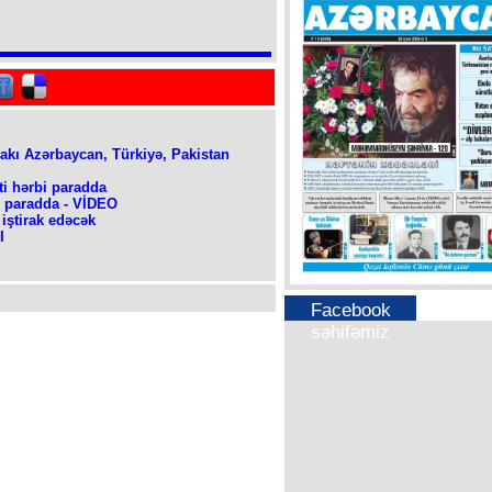
rakı Azərbaycan, Türkiyə, Pakistan
ti hərbi paradda
ı paradda - VİDEO
iştirak edəcək
I
Facebook
səhifəmiz