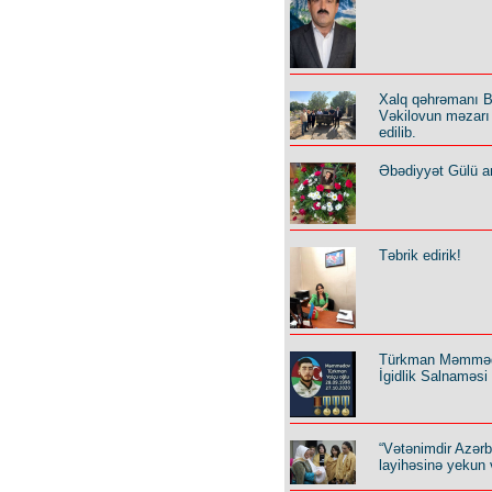
Xalq qəhrəmanı B
Vəkilovun məzarı 
edilib.
Əbədiyyət Gülü an
Təbrik edirik!
Türkman Məmmə
İgidlik Salnaməsi
“Vətənimdir Azər
layihəsinə yekun 