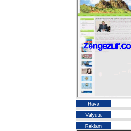
Hava
Valyuta
Reklam