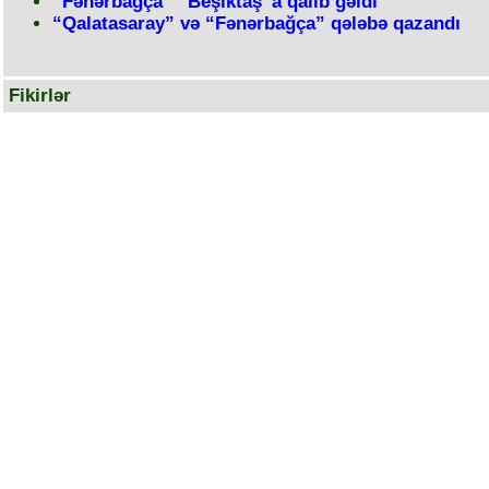
“Fənərbağça” “Beşiktaş”a qalib gəldi
“Qalatasaray” və “Fənərbağça” qələbə qazandı
Fikirlər