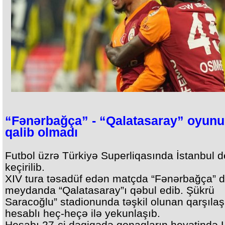
“Fənərbağça” - “Qalatasaray” oyun
qalib olmadı
Futbol üzrə Türkiyə Superliqasında İstanbul d
keçirilib.
XIV tura təsadüf edən matçda “Fənərbağça”
meydanda “Qalatasaray”ı qəbul edib. Şükrü
Saracoğlu” stadionunda təşkil olunan qarşıla
hesablı heç-heçə ilə yekunlaşıb.
Hesabı 27-ci dəqiqədə qonaqların heyətində 