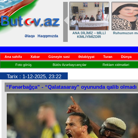
ANA DİLİMİZ – MİLLİ
Ruhumuzun man
Əlaqə
Haqqımızda
KİMLİYİMİZDİR
Ana səhifə
Xəbər
Güneyin səsi
Ədəbiyyat
Turan
Dünya
Foto görüş
Bütöv Azərbaycançılar
Reklam xidmətləri
Tarix : 1-12-2025, 23:22
“Fənərbağça” - “Qalatasaray” oyununda qalib olmadı