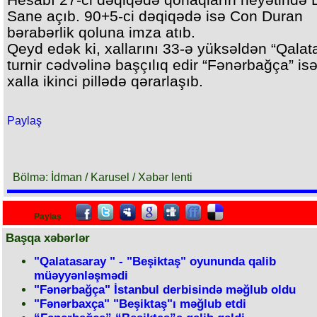
Sane açıb. 90+5-ci dəqiqədə isə Con Duran
bərabərlik qoluna imza atıb.
Qeyd edək ki, xallarını 33-ə yüksəldən “Qalat
turnir cədvəlinə başçılıq edir “Fənərbağça” is
xalla ikinci pillədə qərarlaşıb.
Paylaş
Bölmə: İdman / Karusel / Xəbər lenti
Paylaş
Başqa xəbərlər
"Qalatasaray " - "Beşiktaş" oyununda qalib
müəyyənləşmədi
"Fənərbağça" İstanbul derbisində məğlub oldu
"Fənərbaxça" "Beşiktaş"ı məğlub etdi