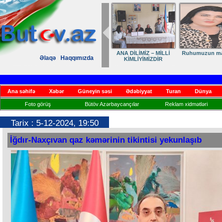
ANA DİLİMİZ – MİLLİ
Ruhumuzun man
Əlaqə
Haqqımızda
KİMLİYİMİZDİR
Ana səhifə
Xəbər
Güneyin səsi
Ədəbiyyat
Turan
Dünya
Foto görüş
Bütöv Azərbaycançılar
Reklam xidmətləri
Tarix : 5-12-2024, 19:50
İğdır-Naxçıvan qaz kəmərinin tikintisi yekunlaşıb