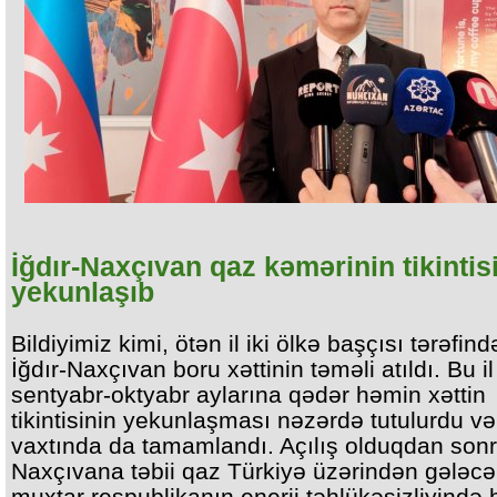
İğdır-Naxçıvan qaz kəmərinin tikintis
yekunlaşıb
Bildiyimiz kimi, ötən il iki ölkə başçısı tərəfin
İğdır-Naxçıvan boru xəttinin təməli atıldı. Bu il
sentyabr-oktyabr aylarına qədər həmin xəttin
tikintisinin yekunlaşması nəzərdə tutulurdu və
vaxtında da tamamlandı. Açılış olduqdan son
Naxçıvana təbii qaz Türkiyə üzərindən gələcə
muxtar respublikanın enerji təhlükəsizliyində