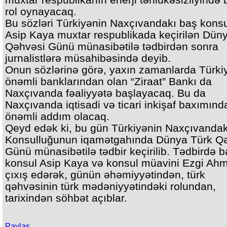
rol oynayacaq.
Bu sözləri Türkiyənin Naxçıvandakı baş kons
Asip Kaya muxtar respublikada keçirilən Dün
Qəhvəsi Günü münasibətilə tədbirdən sonra
jurnalistlərə müsahibəsində deyib.
Onun sözlərinə görə, yaxın zamanlarda Türki
önəmli banklarından olan “Ziraat” Bankı da
Naxçıvanda fəaliyyətə başlayacaq. Bu da
Naxçıvanda iqtisadi və ticari inkişaf baxımınd
önəmli addım olacaq.
Qeyd edək ki, bu gün Türkiyənin Naxçıvanda
Konsulluğunun iqamətgahında Dünya Türk Q
Günü münasibətilə tədbir keçirilib. Tədbirdə b
konsul Asip Kaya və konsul müavini Ezgi Ah
çıxış edərək, günün əhəmiyyətindən, türk
qəhvəsinin türk mədəniyyətindəki rolundan,
tarixindən söhbət açıblar.
Paylaş