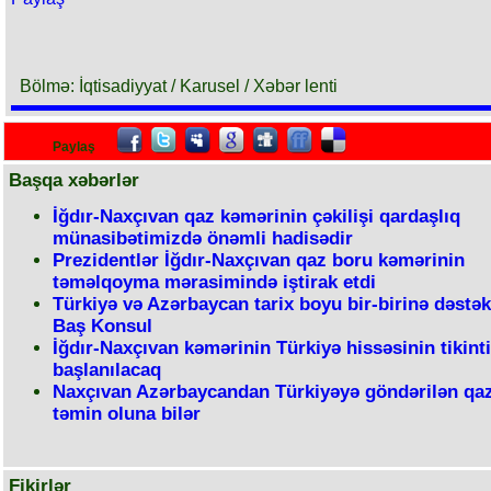
Bölmə: İqtisadiyyat / Karusel / Xəbər lenti
Paylaş
Başqa xəbərlər
İğdır-Naxçıvan qaz kəmərinin çəkilişi qardaşlıq
münasibətimizdə önəmli hadisədir
Prezidentlər İğdır-Naxçıvan qaz boru kəmərinin
təməlqoyma mərasimində iştirak etdi
Türkiyə və Azərbaycan tarix boyu bir-birinə dəstək
Baş Konsul
İğdır-Naxçıvan kəmərinin Türkiyə hissəsinin tikint
başlanılacaq
Naxçıvan Azərbaycandan Türkiyəyə göndərilən qaz
təmin oluna bilər
Fikirlər