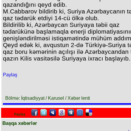
qazandığını qeyd edib.
M.Cabbarov bildirib ki, Suriya Azərbaycanın tə
qaz tədarük etdiyi 14-cü ölkə olub.
Bildirilib ki, Azərbaycan Suriyaya təbii qaz
tədarükünə başlamaqla enerji diplomatiyasını
genişləndirilməsi istiqamətində mühüm addım 
Qeyd edək ki, avqustun 2-də Türkiyə-Suriya tə
qaz boru kəmərinin açılışı ilə Azərbaycandan t
qazın Kilis vasitəsilə Suriyaya ixracı başlayıb.
Paylaş
Bölmə: İqtisadiyyat / Karusel / Xəbər lenti
Paylaş
Başqa xəbərlər