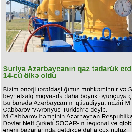
Suriya Azərbaycanın qaz tədarük etd
14-cü ölkə oldu
Bizim enerji tərəfdaşlığımız möhkəmlənir və
beynəlxalq miqyasda daha böyük oyunçuya çev
Bu barədə Azərbaycanın iqtisadiyyat naziri Mi
Cabbarov “Avronyus Turkish”ə deyib.
M.Cabbarov həmçinin Azərbaycan Respublika
Dövlət Neft Şirkəti SOCAR-ın regional və qlob
enerji bazarlarında getdikcə daha çox nüfuz