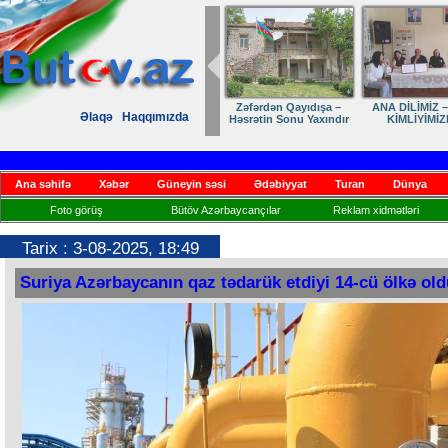
Dostumuza sürpriz
Elmanın öz d
Əlaqə
Haqqımızda
yubiley təbriki
Ana səhifə
Xəbər
Güneyin səsi
Ədəbiyyat
Turan
Dünya
Foto görüş
Bütöv Azərbaycançılar
Reklam xidmətləri
Tarix : 3-08-2025, 18:49
Suriya Azərbaycanın qaz tədarük etdiyi 14-cü ölkə old