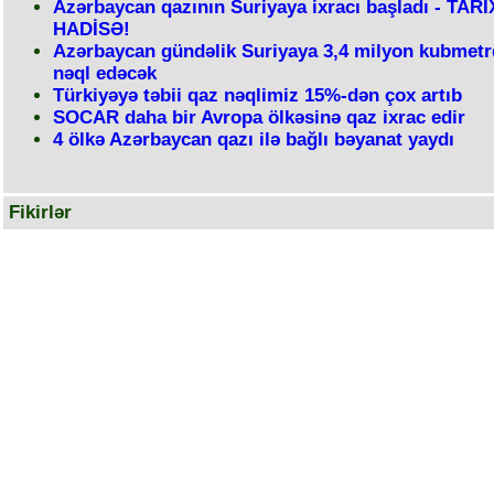
Azərbaycan qazının Suriyaya ixracı başladı - TARİ
HADİSƏ!
Azərbaycan gündəlik Suriyaya 3,4 milyon kubmetr
nəql edəcək
Türkiyəyə təbii qaz nəqlimiz 15%-dən çox artıb
SOCAR daha bir Avropa ölkəsinə qaz ixrac edir
4 ölkə Azərbaycan qazı ilə bağlı bəyanat yaydı
Fikirlər