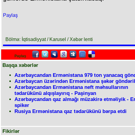
Paylaş
Bölmə: İqtisadiyyat / Karusel / Xəbər lenti
Paylaş
Başqa xəbərlər
Azərbaycandan Ermənistana 979 ton yanacaq gönd
Azərbaycan üzərindən Ermənistana şəkər göndəri
Azərbaycandan Ermənistana neft məhsullarının
tədarükünü alqışlayırıq - Paşinyan
Azərbaycandan qaz almağı müzakirə etməliyik - E
spiker
Rusiya Ermənistana qaz tədarükünü bərpa etdi
Fikirlər