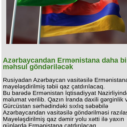
Azərbaycandan Ermənistana daha bi
məhsul göndəriləcək
Rusiyadan Azərbaycan vasitəsilə Ermənistan
mayeləşdirilmiş təbii qaz çatdırılacaq.
Bu barədə Ermənistan İqtisadiyyat Nazirliyin
məlumat verilib. Qazın İranda daxili gərginlik 
Gürcüstan sərhədindəki sıxlıq səbəbilə
Azərbaycandan vasitəsilə göndərilməsi razılaşı
Mayeləşdirilmiş qaz dəmir yolu xətti ilə yaxın
günlərdə Ermənistana çatdırılacaq.