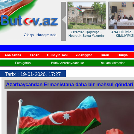
Dostumuza sürpriz
Elmanın öz d
Əlaqə
Haqqımızda
yubiley təbriki
Ana səhifə
Xəbər
Güneyin səsi
Ədəbiyyat
Turan
Dünya
Foto görüş
Bütöv Azərbaycançılar
Reklam xidmətləri
Tarix : 19-01-2026, 17:27
Azərbaycandan Ermənistana daha bir məhsul göndəri