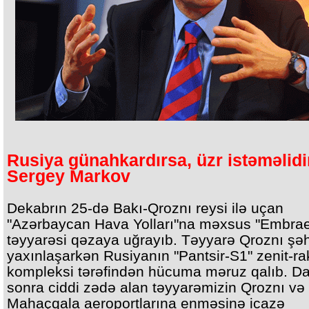
Rusiya günahkardırsa, üzr istəməlidir
Sergey Markov
Dekabrın 25-də Bakı-Qroznı reysi ilə uçan
"Azərbaycan Hava Yolları"na məxsus "Embrae
təyyarəsi qəzaya uğrayıb. Təyyarə Qroznı şə
yaxınlaşarkən Rusiyanın "Pantsir-S1" zenit-ra
kompleksi tərəfindən hücuma məruz qalıb. D
sonra ciddi zədə alan təyyarəmizin Qroznı və
Mahaçqala aeroportlarına enməsinə icazə