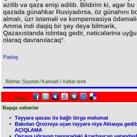
əzilib və qəza enişi edilib. Bildirim ki, əgər bu
qəzada günahkar Rusiyadırsa, öz günahını 
almalı, üzr istəməli və kompensasiya ödəməlid
Amma indi dəqiq bir şey deyə bilmərik,
Qazaxıstanda istintaq gedir, nəticələrinə uyğ
olaraq davranılacaq”.
Paylaş
Bölmə: Siyasət / Karusel / Xəbər lenti
Paylaş
Başqa xəbərlər
Təyyarə qəzası ilə bağlı birgə məlumat
Bakıdan Qroznıya uçan təyyarə niyə Aktauya gedib
AÇIQLAMA
Qəzaya uğrayan təyyarədəki Azərbaycan vətəndaşl