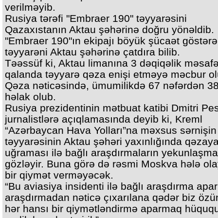
verilməyib.
Rusiya tərəfi "Embraer 190" təyyarəsini
Qazaxıstanın Aktau şəhərinə doğru yönəldib.
"Embraer 190"ın ekipajı böyük şücaət göstərə
təyyarəni Aktau şəhərinə çatdıra bilib.
Təəssüf ki, Aktau limanına 3 dəqiqəlik məsaf
qalanda təyyarə qəza enişi etməyə məcbur ol
Qəza nəticəsində, ümumilikdə 67 nəfərdən 38
həlak olub.
Rusiya prezidentinin mətbuat katibi Dmitri Pe
jurnalistlərə açıqlamasında deyib ki, Kreml
“Azərbaycan Hava Yolları”na məxsus sərnişin
təyyarəsinin Aktau şəhəri yaxınlığında qəzay
uğraması ilə bağlı araşdırmaların yekunlaşma
gözləyir. Buna görə də rəsmi Moskva hələ ol
bir qiymət verməyəcək.
“Bu aviasiya insidenti ilə bağlı araşdırma aparı
araşdırmadan nəticə çıxarılana qədər biz öz
hər hansı bir qiymətləndirmə aparmaq hüquq