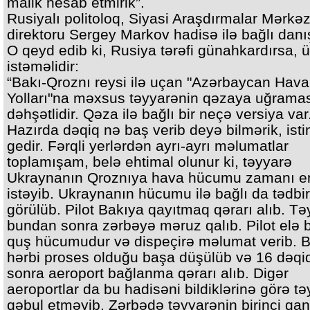
malik hesab etmirik”.
Rusiyalı politoloq, Siyasi Araşdırmalar Mərkəz
direktoru Sergey Markov hadisə ilə bağlı danı
O qeyd edib ki, Rusiya tərəfi günahkardırsa, ü
istəməlidir:
“Bakı-Qroznı reysi ilə uçan "Azərbaycan Hava
Yolları"na məxsus təyyarənin qəzaya uğrama
dəhşətlidir. Qəza ilə bağlı bir neçə versiya var
Hazırda dəqiq nə baş verib deyə bilmərik, isti
gedir. Fərqli yerlərdən ayrı-ayrı məlumatlar
toplamışam, belə ehtimal olunur ki, təyyarə
Ukraynanın Qroznıya hava hücumu zamanı 
istəyib. Ukraynanın hücumu ilə bağlı da tədbir
görülüb. Pilot Bakıya qayıtmaq qərarı alıb. T
bundan sonra zərbəyə məruz qalıb. Pilot elə bi
quş hücumudur və dispeçirə məlumat verib. 
hərbi proses olduğu başa düşülüb və 16 dəqi
sonra aeroport bağlanma qərarı alıb. Digər
aeroportlar da bu hadisəni bildiklərinə görə tə
qəbul etməyib. Zərbədə təyyarənin birinci qa