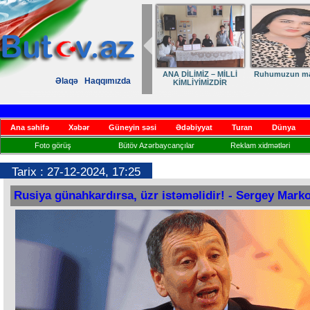
ANA DİLİMİZ – MİLLİ
Ruhumuzun man
Əlaqə
Haqqımızda
KİMLİYİMİZDİR
Ana səhifə
Xəbər
Güneyin səsi
Ədəbiyyat
Turan
Dünya
Foto görüş
Bütöv Azərbaycançılar
Reklam xidmətləri
Tarix : 27-12-2024, 17:25
Rusiya günahkardırsa, üzr istəməlidir! - Sergey Mark