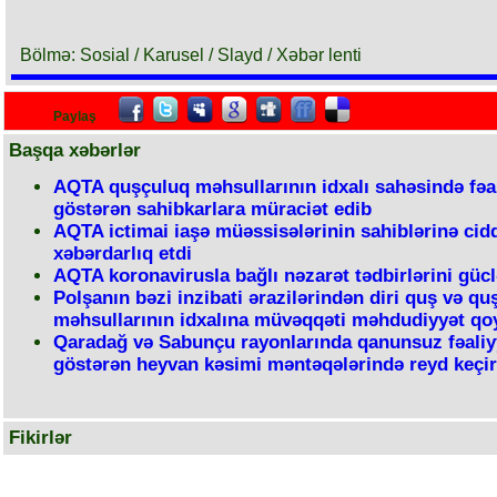
Bölmə: Sosial / Karusel / Slayd / Xəbər lenti
Paylaş
Başqa xəbərlər
AQTA quşçuluq məhsullarının idxalı sahəsində fəa
göstərən sahibkarlara müraciət edib
AQTA ictimai iaşə müəssisələrinin sahiblərinə cid
xəbərdarlıq etdi
AQTA koronavirusla bağlı nəzarət tədbirlərini gücl
Polşanın bəzi inzibati ərazilərindən diri quş və qu
məhsullarının idxalına müvəqqəti məhdudiyyət qo
Qaradağ və Sabunçu rayonlarında qanunsuz fəaliy
göstərən heyvan kəsimi məntəqələrində reyd keçir
Fikirlər