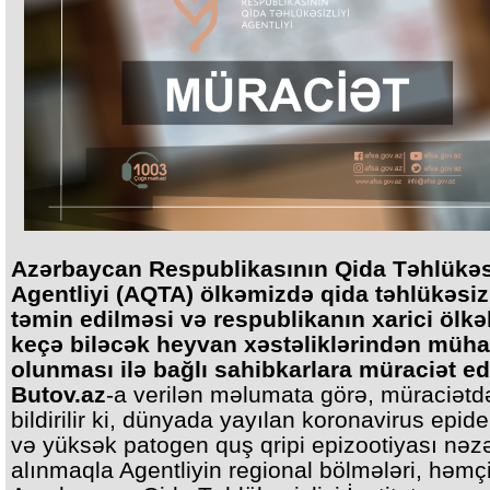
Azərbaycan Respublikasının Qida Təhlükəsi
Agentliyi (AQTA) ölkəmizdə qida təhlükəsizl
təmin edilməsi və respublikanın xarici ölkə
keçə biləcək heyvan xəstəliklərindən müha
olunması ilə bağlı sahibkarlara müraciət edi
Butov.az
-a verilən məlumata görə, müraciətd
bildirilir ki, dünyada yayılan koronavirus epid
və yüksək patogen quş qripi epizootiyası nəz
alınmaqla Agentliyin regional bölmələri, həmç