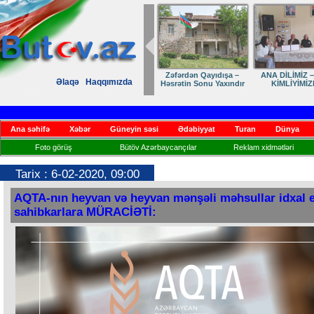
Zəfərdən Qayıdışa –
ANA DİLİMİZ –
Əlaqə
Haqqımızda
Həsrətin Sonu Yaxındır
KİMLİYİMİZ
Ana səhifə
Xəbər
Güneyin səsi
Ədəbiyyat
Turan
Dünya
Foto görüş
Bütöv Azərbaycançılar
Reklam xidmətləri
Tarix : 6-02-2020, 09:00
AQTA-nın heyvan və heyvan mənşəli məhsullar idxal 
sahibkarlara MÜRACİƏTİ: