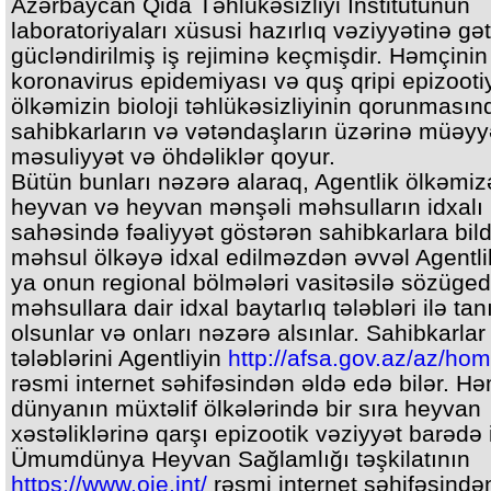
Azərbaycan Qida Təhlükəsizliyi İnstitutunun
laboratoriyaları xüsusi hazırlıq vəziyyətinə gət
gücləndirilmiş iş rejiminə keçmişdir. Həmçinin
koronavirus epidemiyası və quş qripi epizooti
ölkəmizin bioloji təhlükəsizliyinin qorunmasın
sahibkarların və vətəndaşların üzərinə müəy
məsuliyyət və öhdəliklər qoyur.
Bütün bunları nəzərə alaraq, Agentlik ölkəmiz
heyvan və heyvan mənşəli məhsulların idxalı
sahəsində fəaliyyət göstərən sahibkarlara bildir
məhsul ölkəyə idxal edilməzdən əvvəl Agentli
ya onun regional bölmələri vasitəsilə sözüge
məhsullara dair idxal baytarlıq tələbləri ilə tan
olsunlar və onları nəzərə alsınlar. Sahibkarlar
tələblərini Agentliyin
http://afsa.gov.az/az/ho
rəsmi internet səhifəsindən əldə edə bilər. H
dünyanın müxtəlif ölkələrində bir sıra heyvan
xəstəliklərinə qarşı epizootik vəziyyət barədə 
Ümumdünya Heyvan Sağlamlığı təşkilatının
https://www.oie.int/
rəsmi internet səhifəsindən