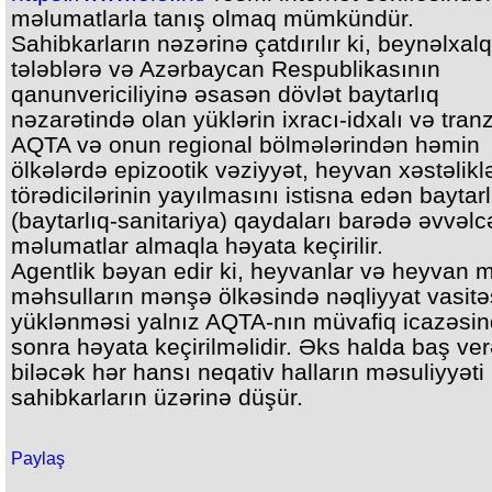
məlumatlarla tanış olmaq mümkündür.
Sahibkarların nəzərinə çatdırılır ki, beynəlxalq
tələblərə və Azərbaycan Respublikasının
qanunvericiliyinə əsasən dövlət baytarlıq
nəzarətində olan yüklərin ixracı-idxalı və tranz
AQTA və onun regional bölmələrindən həmin
ölkələrdə epizootik vəziyyət, heyvan xəstəliklə
törədicilərinin yayılmasını istisna edən baytarl
(baytarlıq-sanitariya) qaydaları barədə əvvəl
məlumatlar almaqla həyata keçirilir.
Agentlik bəyan edir ki, heyvanlar və heyvan 
məhsulların mənşə ölkəsində nəqliyyat vasitə
yüklənməsi yalnız AQTA-nın müvafiq icazəsi
sonra həyata keçirilməlidir. Əks halda baş ve
biləcək hər hansı neqativ halların məsuliyyət
sahibkarların üzərinə düşür.
Paylaş