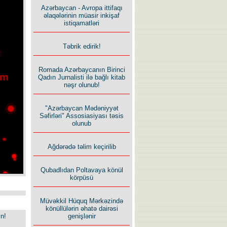
Azərbaycan - Avropa ittifaqı
əlaqələrinin müasir inkişaf
istiqamatləri
Təbrik edirik!
Romada Azərbaycanın Birinci
Qadın Jurnalisti ilə bağlı kitab
nəşr olunub!
"Azərbaycan Mədəniyyət
Səfirləri" Assosiasiyası təsis
olunub
Ağdərədə təlim keçirilib
Qubadlıdan Poltavaya könül
körpüsü
Müvəkkil Hüquq Mərkəzində
könüllülərin əhatə dairəsi
in!
genişlənir