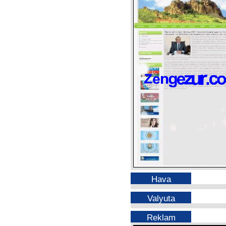
Hava
Valyuta
Reklam