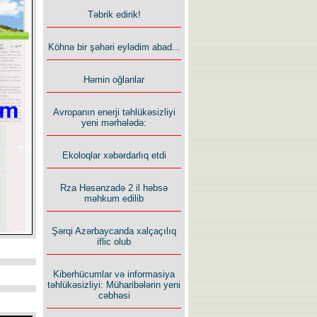
Təbrik edirik!
Köhnə bir şəhəri eylədim abad...
Həmin oğlanlar
Avropanın enerji təhlükəsizliyi
yeni mərhələdə:
Ekoloqlar xəbərdarlıq etdi
Rza Həsənzadə 2 il həbsə
məhkum edilib
Şərqi Azərbaycanda xalçaçılıq
iflic olub
Kiberhücumlar və informasiya
təhlükəsizliyi: Müharibələrin yeni
cəbhəsi