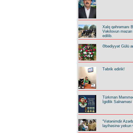
Xalq qəhrəmanı B
Vəkilovun məzarı 
edilib.
Əbədiyyət Gülü an
Təbrik edirik!
Türkman Məmmə
İgidlik Salnaməsi
“Vətənimdir Azər
layihəsinə yekun 