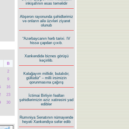
inkişafının əsas təməlidir
Abşeron rayonunda şəhidlərimiz
və onların ailə üzvləri ziyarət
olunub
“Azərbaycanın hərb tarixi. IV
hissə çapdan çıxıb.
Xankəndidə biznes görüşü
keçirilib.
B
2
Kəlağayım millidir, butalıdır,
güllüdür" – milli irsimizin
9
qorunmasına çağırış
5
16
2
23
İctimai Birliyin fəalları
şəhidlərimizin əziz xatirəsini yad
9
30
ediblər
Rumıniya Senatının nümayəndə
heyəti Xankəndiyə səfər edib