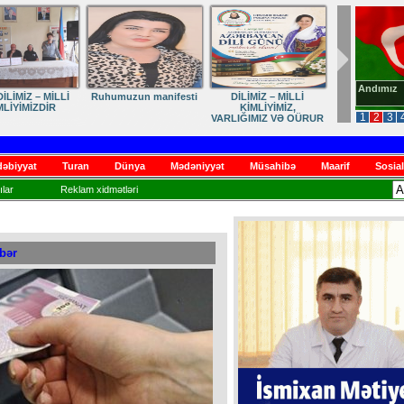
Andımız
İLİMİZ – MİLLİ
Ruhumuzun manifesti
DİLİMİZ – MİLLİ
MLİYİMİZDİR
KİMLİYİMİZ,
1
2
3
VARLIĞIMIZ VƏ QÜRUR
MƏNBƏYİMİZ
əbiyyat
Turan
Dünya
Mədəniyyət
Müsahibə
Maarif
Sosial
lar
Reklam xidmətləri
əbər