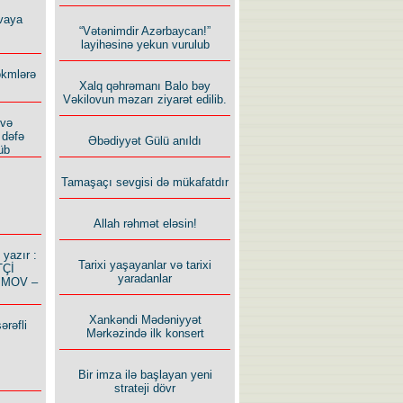
vaya
“Vətənimdir Azərbaycan!”
layihəsinə yekun vurulub
ökmlərə
Xalq qəhrəmanı Balo bəy
Vəkilovun məzarı ziyarət edilib.
 və
 dəfə
Əbədiyyət Gülü anıldı
üb
Tamaşaçı sevgisi də mükafatdır
Allah rəhmət eləsin!
azır :
Tarixi yaşayanlar və tarixi
TÇİ
yaradanlar
İMOV –
Xankəndi Mədəniyyət
ərəfli
Mərkəzində ilk konsert
Bir imza ilə başlayan yeni
strateji dövr