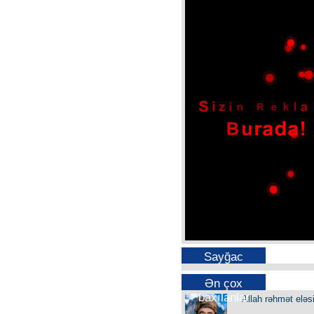
Sayğac
Ən çox
baxılanlar
Allah rəhmət eləs