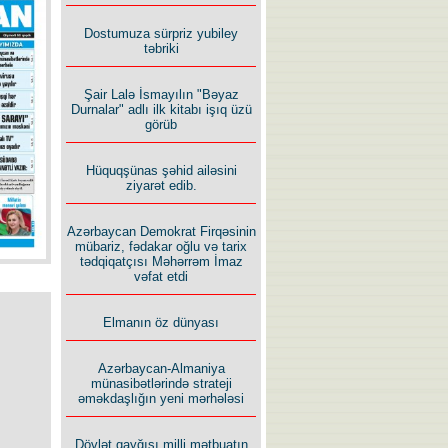
İlham İsmayıl yazır:
Dostumuza sürpriz yubiley
təbriki
Şair Lalə İsmayılın "Bəyaz
Durnalar" adlı ilk kitabı işıq üzü
görüb
Rusiyanın süqutunu qaçılmaz
Hüquqşünas şəhid ailəsini
edən beş şərt
ziyarət edib.
Azərbaycan Demokrat Firqəsinin
mübariz, fədakar oğlu və tarix
tədqiqatçısı Məhərrəm İmaz
vəfat etdi
Elmanın öz dünyası
Azərbaycan-Almaniya
münasibətlərində strateji
əməkdaşlığın yeni mərhələsi
Dövlət qayğısı milli mətbuatın