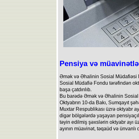
Pensiya və müavinətlər
Əmək və Əhalinin Sosial Müdafiəsi N
Sosial Müdafiə Fondu tərəfindən okt
başa çatdırılıb.
Bu barədə Əmək və Əhalinin Sosial 
Oktyabrın 10-da Bakı, Sumqayıt şəh
Muxtar Respublikası üzrə oktyabr ayı
digər bölgələrdə yaşayan pensiyaçıla
təyin edilmiş şəxslərin oktyabr ayı ü
ayının müavinət, təqaüd və ünvanlı d