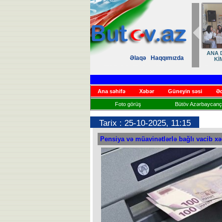
ANA D
Əlaqə
Haqqımızda
Kİ
Ana səhifə
Xəbər
Güneyin səsi
Əd
Foto görüş
Bütöv Azərbaycançı
Tarix : 25-10-2025, 11:15
Pensiya və müavinətlərlə bağlı vacib x