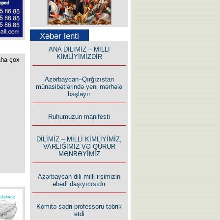
Səfər Alışarlı yazır
Xəbər lenti
ANA DİLİMİZ – MİLLİ
KİMLİYİMİZDİR
aha çox
Azərbaycan–Qırğızıstan
münasibətlərində yeni mərhələ
başlayır
Uzun yolun Yolçusu
Ruhumuzun manifesti
DİLİMİZ – MİLLİ KİMLİYİMİZ,
VARLIĞIMIZ VƏ QÜRUR
MƏNBƏYİMİZ
Bu yolda mən varam!
Azərbaycan dili milli irsimizin
əbədi daşıyıcısıdır
Komitə sədri professoru təbrik
etdi