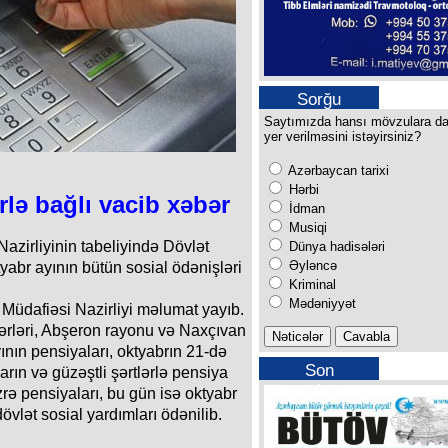
Sorğu
Saytımızda hansı mövzulara d
yer verilməsini istəyirsiniz?
Azərbaycan tarixi
Hərbi
lə bağlı vacib xəbər
İdman
Musiqi
azirliyinin tabeliyində Dövlət
Dünya hadisələri
Əyləncə
yabr ayının bütün sosial ödənişləri
Kriminal
Mədəniyyət
Müdafiəsi Nazirliyi məlumat yayıb.
ərləri, Abşeron rayonu və Naxçıvan
nın pensiyaları, oktyabrın 21-də
Son
rın və güzəştli şərtlərlə pensiya
buraxılışımız
zrə pensiyaları, bu gün isə oktyabr
övlət sosial yardımları ödənilib.