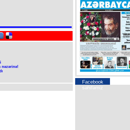
i
n nəzərinə!
dı
Facebook
səhifəmiz