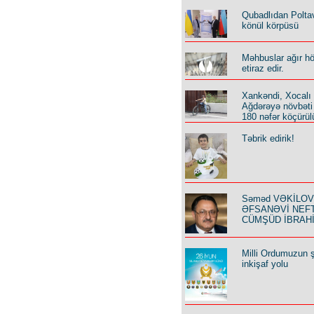
Qubadlıdan Polta
könül körpüsü
Məhbuslar ağır h
etiraz edir.
Xankəndi, Xocalı
Ağdərəyə növbəti
180 nəfər köçürül
Təbrik edirik!
Səməd VƏKİLOV y
ƏFSANƏVİ NEF
CÜMŞÜD İBRAH
Milli Ordumuzun ş
inkişaf yolu