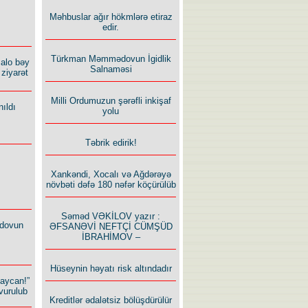
Məhbuslar ağır hökmlərə etiraz
edir.
Türkman Məmmədovun İgidlik
alo bəy
Salnaməsi
ziyarət
Milli Ordumuzun şərəfli inkişaf
ıldı
yolu
Təbrik edirik!
Xankəndi, Xocalı və Ağdərəyə
növbəti dəfə 180 nəfər köçürülüb
Səməd VƏKİLOV yazır :
dovun
ƏFSANƏVİ NEFTÇİ CÜMŞÜD
İBRAHİMOV –
Hüseynin həyatı risk altındadır
baycan!”
vurulub
Kreditlər ədalətsiz bölüşdürülür