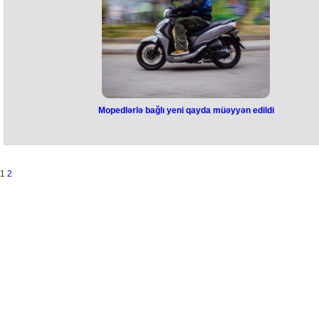
Cəmiyyətinin Müşahidə Şurasının tərkibinin təsdiq edilməsi haqqında
Azərbaycan Respublikası Prezidentinin 2021-ci il 30 mart tarixli 2552
nömrəli Sərəncamının (Azərbaycan Respublikasının Qanunvericilik
Toplusu, 2021, № 3, maddə 257; 2022, № 5, maddə 534) birinci
hissəsində “Emil Məcidov – Azərbaycan Respublikasının iqtisadiyyat
nazirinin müşaviri” sözləri “Cəfər Babayev – Azərbaycan Respublikasın
İqtisadiyyat Nazirliyi yanında Antiinhisar və İstehlak Bazarına Nəzarət
Dövlət Xidməti rəisinin müavini” sözləri ilə əvəz edilib.
Mopedlərlə bağlı yeni qayda müəyyən edildi
Mopedlərlə bağlı yeni qayda
müəyyən edildi
“Yol hərəkəti haqqında” Qanunun 27-ci maddəsinə edilmiş dəyişikliy
1
2
əsasən 2023-cü ilin 1 avqust tarixindən mühərrikinin işçi həcmi 50 ku
santimetr və daha çox, yaxud maksimal hərəkət sürəti saatda 50
kilometrdən artıq olan mopedlərin qeydiyyata alınması, habelə onları
idarə edilməsi üçün sürücülük vəsiqəsi tələb olunur.
Bu haqda DYPİ-nin əməkdaşı, polis mayoru Araz Əsgərli bildirib. Qey
olunub ki, mopedlərin qeydiyyatı və onları idarə edənlərin sürücülük
hüququnun olması məhz yol hərəkəti iştirakçılarının təhlükəsizliyinə
xidmət edir: “Belə ki, həmin nəqliyyat vasitələrinin iştirakı ilə yol hərəkə
qaydalarının kütləvi şəkildə pozulması - faktiki olaraq həm onları idar
edən, həm də digər şəxslərin həyat və sağlamlığı üçün böyük təhlük
mənbəyinə çevrilmiş, eləcə də xəsarət, ölüm, maddi ziyanla nəticələn
yol-nəqliyyat hadisələrinin dinamikasında ciddi artıma səbəb olmuşdu
Eyni zamanda, moped sürücülərinin təkcə cari ildə törətdiyi yol hərəkə
qaydaları əleyhinə olan pozuntularla əlaqədar vətəndaşlardan daxil