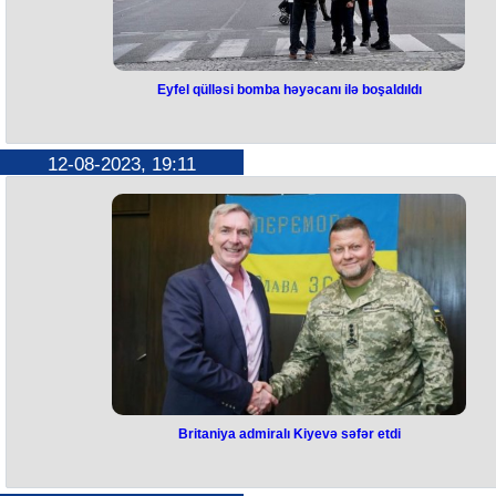
Eyfel qülləsi bomba həyəcanı ilə boşaldıldı
Eyfel qülləsi bomba həyəcanı ilə
boşaldıldı
12-08-2023, 19:11
Bu gün Fransanın paytaxtı Parisdə yerləşən Eyfel qülləsi bomba iddias
görə boşaldılıb.
Naməlum şəxsin qüllədə bomba partladacağı barədə şayiələr yayılıb
Məlumata görə, həmin şəxs bunu yerli televiziya kanallarından birinə
zəng edərək bildirib.
Hadisədən sonra Eyfel qülləsində geniş təhlükəsizlik tədbirləri görülüb
daha sonra yenidən ziyarətçilərin üzünə açılıb.
Britaniya admiralı Kiyevə səfər etdi
Britaniya admiralı Kiyevə səfər et