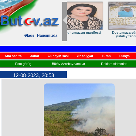
Dostumuza sürpriz
Elmanın öz d
Əlaqə
Haqqımızda
yubiley təbriki
Ana səhifə
Xəbər
Güneyin səsi
Ədəbiyyat
Turan
Dünya
Foto görüş
Bütöv Azərbaycançılar
Reklam xidmətləri
12-08-2023, 20:53