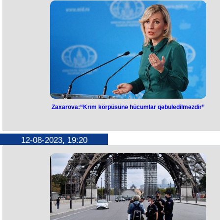
Yanğının söndürülməsi üçün bölgəyə 2 helikopter, 5 təyyarə və çoxlu
sayda canlı qüvvə cəlb edilib.
Zaxarova:“Krım körpüsünə hücumlar qəbuledilməzdir”
Zaxarova:“Krım körpüsünə
hücumlar qəbuledilməzdir”
12-08-2023, 19:20
Ukrayna silahlı qüvvələrinin Krım körpüsünə hücumları cavabsız
qalmayacaq.
Bunu Rusiya Xarici İşlər Nazirliyinin nümayəndəsi Mariya Zaxarova de
.
“Biz bu terror aktlarını qətiyyətlə pisləyirik. Krım körpüsü sırf mülki
infrastruktur obyektidir, ona hücumlar qəbuledilməzdir. Ötən ilin
payızından bu cür hücumlara məruz qalıb", - o deyib.
Qeyd edək ki, bu gün, avqustun 12-nə keçən gecə körpüyə 20 pilotsu
uçuş aparatı ilə hücum edilib.
Daha sonra Rusiya Federasiyasının Müdafiə Nazirliyi körpünün
üzərindən S-200 raketinin vurulması barədə məlumat yayıb.