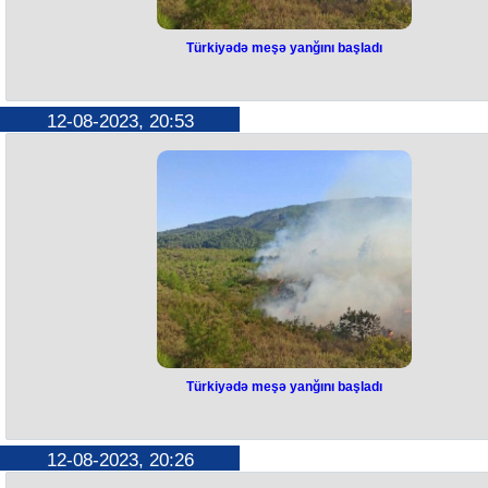
Türkiyədə meşə yanğını başladı
Türkiyədə meşə yanğını başladı
Türkiyənin Burdur vilayətində meşə yanğını başlayıb.
12-08-2023, 20:53
Yanğın vilayətin Bucak rayonunda baş verib.
Hadisənin səbəbi hələlik bəlli deyil.
Yanğının söndürülməsi üçün bölgəyə 2 helikopter, 5 təyyarə və çoxlu
sayda canlı qüvvə cəlb edilib.
Türkiyədə meşə yanğını başladı
Türkiyədə meşə yanğını başladı
Türkiyənin Burdur vilayətində meşə yanğını başlayıb.
12-08-2023, 20:26
Yanğın vilayətin Bucak rayonunda baş verib.
Hadisənin səbəbi hələlik bəlli deyil.