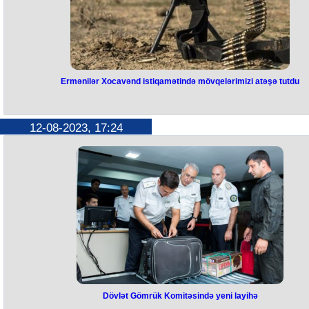
Ermənilər Xocavənd istiqamətində mövqelərimizi atəşə tutdu
Ermənilər Xocavənd istiqamətind
mövqelərimizi atəşə tutdu
12-08-2023, 17:24
Avqustun 12-si saat 15:00-da Rusiya sülhməramlılarının müvəqqəti
yerləşdiyi Azərbaycan ərazisindəki qeyri-qanuni erməni silahlı
dəstələrinin üzvləri tərəfindən Ordumuzun Xocavənd rayonu
istiqamətində yerləşən mövqeləri atıcı silahlardan atəşə tutulub.
Bu barədə Müdafiə Nazirliyindən bildirilib.
Bölmələrimiz tərəfindən qeyd olunan istiqamətrdə adekvat cavab
tədbirləri görülüb.
Dövlət Gömrük Komitəsində yeni layihə