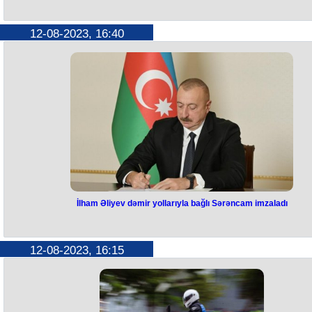
Dövlət Gömrük Komitəsində yen
layihə
12-08-2023, 16:40
Dövlət Gömrük Komitəsinin (DGK) bu ilin avqust ayında pilot qaydad
tətbiqinə başladığı yeni layihəylə “könüllü əməletmə” prinsipi əsasınd
fəaliyyət göstərən sahibkarların bəyannamələrinin 30 dəqiqə ərzində
yoxlanılması və nəqliyyat vasitələrinin sürətli çıxışı təmin ediləcək.
Bu barədə DGK-nın məlumatında deyilir.
Bildirilir ki, ilkin mərhələdə 5 sahibkarın istifadə etdiyi layihədən hazır
60 biznes subyekti faydalanmaqdadır.
Avqustun sonunadək isə fəaliyyətini qanunvericiliyə uyğun şəkildə qur
400-ə qədər şirkətin yeni layihədən istifadə etməsi planlaşdırılır.
Qeyd olunub ki, şəffaflıq, vətəndaş və sahibkar məmnuniyyəti gömrü
orqanlarının əsas strateji hədəflərindəndir. Bu məqsədlə gömrük
rəsmiləşdirilməsinin daha da sadələşdirilməsi, gömrük bəyannaməsin
doldurulması prosesinin təkmilləşdirilməsi, rəqəmsal həllərin tətbiqi
hesabına vətəndaş-məmur təmasının minimuma endirilməsi
istiqamətində mühüm addımlar atılır ki, bu da sahibkarlara vaxt və vəsa
qənaət etmək baxımından əlavə imkanlar yaradır.
İlham Əliyev dəmir yollarıyla bağlı Sərəncam imzaladı
İlham Əliyev dəmir yollarıyla bağl
Sərəncam imzaladı
12-08-2023, 16:15
Prezident İlham Əliyev “Azərbaycan Dəmir Yolları” Qapalı Səhmdar
Cəmiyyətinin Müşahidə Şurasının tərkibinin təsdiq edilməsi haqqında
Azərbaycan Respublikası Prezidentinin 2021-ci il 30 mart tarixli 2552
nömrəli Sərəncamında dəyişiklik edilməsi barədə Sərəncam imzalayıb
Sərəncama əsasən, “Azərbaycan Dəmir Yolları” Qapalı Səhmdar