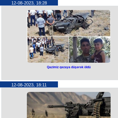
Britaniya Müdafiə Qərargahının rəisi, admiral Toni Radakin Kiyevə səf
12-08-2023, 18:28
edib.
O, Ukrayna Silahlı Qüvvələrinin Ali Baş Komandanı Valeri Zalujnı ilə
görüşüb.
Zalujnı Radakini döyüş meydanındakı vəziyyət, Ukrayna hərbçilərini
hücum və müdafiə hərəkətləri barədə məlumatlandırıb.
Ali rütbəli zabitlər Ukrayna ordusunun təcili ehtiyaclarını müzakirə edibl
Qazimiz qəzaya düşərək öldü
Qazimiz qəzaya düşərək öldü
Ağcabədidə ölümlə nəticələnən yol nəqliyyat hadisəsi baş verib.
12-08-2023, 18:11
Hadisə rayonun Sarvanlar kəndi ərazisində qeydə alınıb.
Mirzəyev Racim Çingiz oğlunun idarə etdiyi "Mercedes" markalı avtomo
idarəetmədən çıxaraq dərəyə aşıb. Nəticədə R.Mirzəyev hadisə yerin
həyatını itirib.
R. Mirzəyevin 44 günlük Vətən müharibəsinin iştirakçısı olduğu bildirili
O, "Füzulinin azad olunmasına görə" ,"Cəbrayılın azad olunmasına görə
"Xocavəndin azad olunmasına görə", "Şuşanın azad olunmasına görə"
"Cəsur döyüşçü", "Vətən müharibəsi iştirakçısı" medalları ilə təltif olunu
Faktla bağlı araşdırma aparılır.