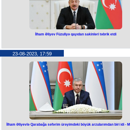
Qara dəniz hövzəsində sülhün və sabitliyin bərpasının təkcə regiona
deyil, bütün dünyaya rahatlıq gətirəcəyini də deyib.
O əlavə edib: "Biz, həmçinin Ukraynanın ərazi bütövlüyü və suverenliy
lehinə mövqeyimizi qoruyub saxlayırıq. Rəsmi Ankara BMT də daxil
olmaqla, hər beynəlxalq platformada Krımın Ukraynanın bir hissəsi
olduğunu ardıcıl olaraq vurğulayır. Türkiyə təxminən 18 ay əvvəl başla
müharibənin ədalətli və davamlı sülhlə sona çatmasının zəruriliyinə d
inanır. Biz qan tökülməsinin dayandırılması üçün kommunikasiya
İlham Əliyev Füzuliyə qayıdan sakinləri təbrik etdi
kanallarını açıq saxlamaq və heç olmasa tərəfləri danışıqlar masasın
oturmağa hazırlamaq üçün ciddi səylər göstəririk”.
İlham Əliyev Füzuliyə qayıdan
Türkiyə Prezidenti öz ölkəsinin də Qara Dəniz Taxıl Təşəbbüsünü
canlandırmaq səylərini davam etdirdiyini və bu proses zamanı Ankaran
sakinləri təbrik etdi
bölgədə gərginliyi daha da artıracaq addımlardan qaçmağı vacib hes
23-08-2023, 17:59
etdiyini bildirib. R.T.Ərdoğan, həmçinin 2021-ci ildə Rusiya tərəfində
saxlanılan Krım Tatar Məclisinin sədr müavini Nəriman Cəlal və digər
"İlk növbədə, sizi təbrik edirəm, öz vətəninizə xoş gəlmisiniz. Otuz il Və
Krım tatarlarının azadlığa buraxılmasını gözlədiyini bir daha vurğulayı
həsrəti ilə yaşamış insanlar artıq öz dədə-baba torpağına qayıdıblar v
burada yaşayırlar. Beş gün bundan əvvəl birinci qrup Füzuli sakinləri
Füzulidə yerləşdi, gözəl evlərdə yerləşdi və bundan sonra burada rah
yaşayacaqsınız. Siz buna layiqsiniz".
Bu sözləri Prezident İlham Əliyev avqustun 23-də Füzuli şəhərində Mİ
yaşayış kompleksində yeni evlərə köçürülmüş sakinlərlə görüşündə
deyib.
"Mən bu gün əziz qardaşım Şavkat Miromonoviç ilə birlikdə sizinlə gör
gəlmişəm. Bildiyiniz kimi, hörmətli Prezidentin əmri ilə Füzulidə Mirzə
Uluqbəyin adını daşıyan gözəl məktəb inşa edildi. Sizin uşaqlarınız,
nəvələriniz artıq sentyabrın 15-dən başlayaraq bu məktəbdə oxuyacaql
Bu gözəl hədiyyəyə görə sizin adınızdan əziz qardaşıma bir daha
təşəkkür edirəm. Sizi bir daha ürəkdən təbrik edirəm. Burada rahat,
xoşbəxt yaşayın!", - dövlət başçısı bildirib.
Qeyd edək ki, avqustun 23-də Azərbaycan Prezidenti İlham Əliyev, birin
İlham Əliyevlə Qarabağa səfərim ürəyimdəki böyük arzularımdan biri idi - 
xanım Mehriban Əliyeva və Özbəkistan Prezidenti Şavkat Mirziyoyev,
xanımı Ziroatxon Mirziyoyeva Füzuli şəhərində MİDA yaşayış