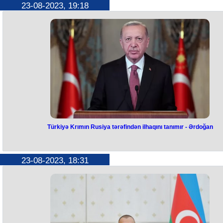
Rusiyanın Yekaterinburq şəhərində keçirilən Beynəlxalq Universitet
23-08-2023, 19:18
İdman Festivalında yarımfinal döyüşləri başa çatıb.
Federasiyadan verilən məlumata görə, mərhələnin ikinci günündə
Azərbaycan millisinin daha 3 boksçusu finala yüksəlib.
54 kq çəki dərəcəsində mübarizə aparan Nicat Hüseynov qazaxıstanl
Akıltay Rabatovla üz-üzə gəlib. Görüş Avropa çempionumuzun 5:0
hesablı qələbəsi ilə yekunlaşıb.
Fərhad Şeydayev (75 kq) də komanda yoldaşının uğurunu təkrarlayıb
Milli üzvü Daniel Zıryanovu (Rusiya) məğlub edərək finalda iştirak
hüququ qazanıb.
Yığmamızın digər boksçusu Marjona Savriyeva (50 kq) da adını həlledi
görüşə yazdırıb. O, 1/2 finalda rusiyalı Mariya Kuzakmetovadan gücl
olub.
Yarımfinalda qüvvəsini sınayan Zeynəb Rəhimova (54 kq) finala gedə
yolda Valeriya Linkovanı (Rusiya) sınağa çəkib. Döyüş rəqibin qələbə
ilə yekunlaşdığından boksçumuz bürünc medala layiq görülüb.
Beləliklə, Azərbaycan millisində finala yüksələn idmançıların sayı 4-ə
yüksəlib. Bir gün öncə Tural Sarıyev (51 kq) də yarımfinal görüşündə
Türkiyə Krımın Rusiya tərəfindən ilhaqını tanımır - Ərdoğan
qələbə ilə ayrılıb.
Rəhimovadan əvvəl isə Mehparə Məmmədova (48 kq) və Şəmsi
Türkiyə Krımın Rusiya tərəfində
Şahbazov (71 kq) festivalı bürünc medalla başa vurub.
Qeyd edək ki, yarışda final döyüşləri avqustun 24-də və 25-də keçiriləc
ilhaqını tanımır - Ərdoğan
23-08-2023, 18:31
Türkiyə Krımın Rusiya tərəfindən ilhaqını tanımır və bunu qeyri-qanun
hesab edir.
Bu fikirlər Türkiyə Prezidenti Rəcəb Tayyib Ərdoğanın Kiyevdə keçiril
Üçüncü Krım Platforması Zirvə görüşünə videomüraciətində yer alıb.
Türkiyənin dövlət başçısı bildirib: “Krımın yerli xalqlarından biri və bizim
eyni kökdən olan Krım tatarlarının təhlükəsizliyini və rifahını təmin etm
bizim prioritetlərimizdəndir”.
Rəcəb Tayyib Ərdoğan Rusiya-Ukrayna müharibəsinin bitməsinin və