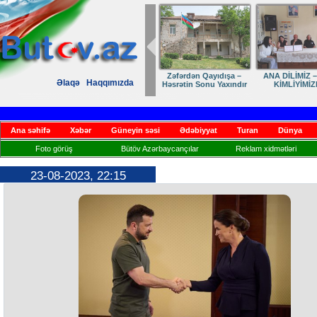
Dostumuza sürpriz
Elmanın öz d
Əlaqə
Haqqımızda
yubiley təbriki
Ana səhifə
Xəbər
Güneyin səsi
Ədəbiyyat
Turan
Dünya
Foto görüş
Bütöv Azərbaycançılar
Reklam xidmətləri
23-08-2023, 22:15