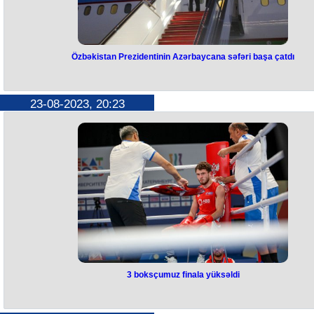
Özbəkistan Prezidentinin Azərbaycana səfəri başa çatdı
Özbəkistan Prezidentinin
Azərbaycana səfəri başa çatdı
23-08-2023, 20:23
Özbəkistan Respublikasının Prezidenti Şavkat Mirziyoyevin Azərbayc
Respublikasına dövlət səfəri avqustun 23-də başa çatıb.
Hər iki ölkənin Dövlət bayraqlarının dalğalandığı Füzuli Beynəlxalq Ha
Limanında ali qonağın şərəfinə fəxri qarovul dəstəsi düzülüb.
Özbəkistan Prezidenti Şavkat Mirziyoyevi və xanımı Ziroatxon
Mirziyoyevanı Azərbaycan Respublikasının xarici işlər naziri Ceyhun
Bayramov, Qarabağ iqtisadi rayonuna daxil olan işğaldan azad edilmi
ərazilərdə (Şuşa rayonu istisna olmaqla) Azərbaycan Respublikası
Prezidentinin xüsusi nümayəndəsi Emin Hüseynov və digər rəsmi şəxs
yola salıblar.
3 boksçumuz finala yüksəldi
3 boksçumuz finala yüksəldi