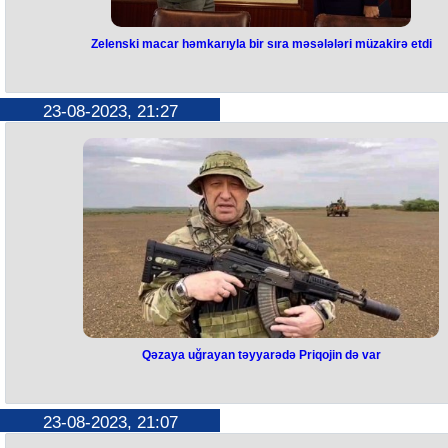
Zelenski macar həmkarıyla bir sıra məsələləri müzakirə etdi
Zelenski macar həmkarıyla bir sır
məsələləri müzakirə etdi
23-08-2023, 21:27
Macarıstan Prezidenti Katalin Novak Kiyevə səfər edib.
Bu barədə Ukrayna Prezidenti Volodimir Zelenski teleqram kanalınd
bildirib.
Görüşdə ikitərəfli və Avropa İttifaqı çərçivəsində münasibətlər müzakir
edilib.
Qəzaya uğrayan təyyarədə Priqojin də var
Qəzaya uğrayan təyyarədə Priqoji
də var
23-08-2023, 21:07
Rusiyanın Tver vilayətində qəzaya uğrayan “Embraer Legacy”