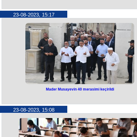
İlham Əliyevlə Qarabağa səfərim
kompleksində yeni evlərə köçürülmüş sakinlərlə görüşüblər.
ürəyimdəki böyük arzularımdan
23-08-2023, 15:17
biri idi - Mirziyoyev
"Əziz dostum və qardaşım İlham Əliyev ilə Qarabağa, Füzuliyə səfəri
ürəyimdəki böyük arzularımdan biri idi”.
Özbəkistan Respublikasının Prezidenti Şavkat Mirziyoyev Füzuli
şəhərində MİDA yaşayış kompleksində yeni evlərə köçürülmüş sakinlər
görüş zamanı deyib.
“Bu Qələbə üçün qardaşımın çiyninə çətin vəzifələr düşdü. Amma bu
vəzifələr onun ədaləti və həqiqəti bərpa etmək üçün göstərdiyi bütün
səylərin nəticəsidir ki, qardaşım Qarabağda Qələbə qazandı. Bu Qələb
ancaq Vətəninin böyük övladı, xalqını sevən belə müdrik Prezident
qazana bilər. Belə bir Prezident qardaşımızın varlığından qürur duyuruq
- dövlət başçısı bildirib.
Qeyd edək ki, avqustun 23-də Azərbaycan Respublikasının Prezident
İlham Əliyev, birinci xanım Mehriban Əliyeva və Özbəkistan
Respublikasının Prezidenti Şavkat Mirziyoyev, xanımı Ziroatxon
Madər Musayevin 40 mərasimi keçirildi
Mirziyoyeva Füzuli şəhərində MİDA yaşayış kompleksində yeni evlər
köçürülmüş sakinlərlə görüşüblər.
Madər Musayevin 40 mərasimi
keçirildi
23-08-2023, 15:08
Bu gün iyulun 14-də vəfat edən deputat Madər Musayevin 40 mərasim
keçirilib.
Mərasimdə məmurlar və tanınmış şəxslər iştirak ediblər.
Onların arasında gənclər və idman naziri Fərid Qayıbov, Milli Məclisi
komitə sədri Ziyafət Əsgərov, Qafqaz Müsəlmanları İdarəsinin (QMİ) səd