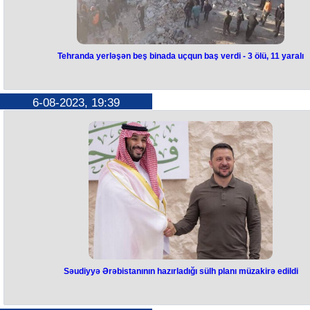
dünya müharibəsinin qarşısını almaq iqtidarında deyil.
Tehranda yerləşən beş binada uçqun baş verdi - 3 ölü, 11 yaralı
Tehranda yerləşən beş binada
uçqun baş verdi - 3 ölü, 11 yaralı
6-08-2023, 19:39
İranın paytaxtı Tehranda yerləşən beş binada uçqun baş verib.
Hadisə nəticəsində 3 nəfər ölüb, 11 nəfər yaralanıb.
Qəza qanunsuz tikililərin sökülməsi zamanı baş verib. Dağıntılar altın
qalan şəxslərin polis və bələdiyyə işçiləri olduğu bildirilir.
Məlumata görə, ölən şəxslərdən biri polis polkovnikidir.
Səudiyyə Ərəbistanının hazırladığı sülh planı müzakirə edildi
Səudiyyə Ərəbistanının hazırladığ
sülh planı müzakirə edildi