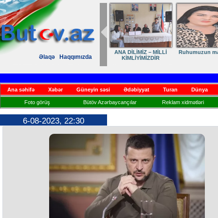
ANA DİLİMİZ – MİLLİ
Ruhumuzun man
Əlaqə
Haqqımızda
KİMLİYİMİZDİR
Ana səhifə
Xəbər
Güneyin səsi
Ədəbiyyat
Turan
Dünya
Foto görüş
Bütöv Azərbaycançılar
Reklam xidmətləri
6-08-2023, 22:30