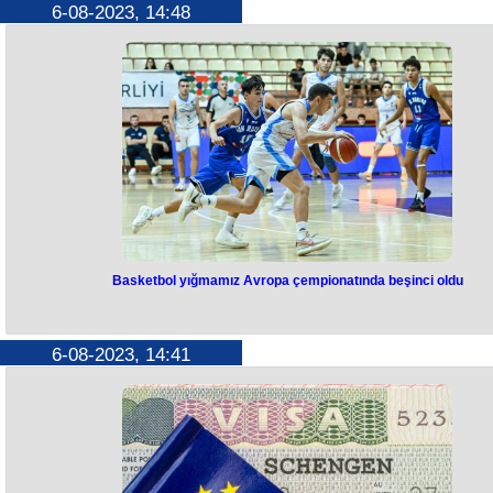
6-08-2023, 14:48
Ciddədə Rusiya və Ukrayna arasında hərbi münaqişənin nizamlanma
üzrə danışıqlarda Səudiyyə Ərəbistanı və bir sıra digər ölkələrin
hazırladığı sülh planı müzakirə edilib.
Bu barədə DPA agentliyi diplomatik mənbələrə istinadən məlumat yayı
Agentliyin məlumatına görə, yeni sülh planına Ukraynanın ərazi
bütövlüyünün qorunması, bütün cəbhələrdə atəşkəs, BMT-nin nəzarət
altında sülh danışıqlarının başlanması və əsirlərin dəyişdirilməsi
maddələri daxildir.
DPA mənbələri yeni sülh planının hazırlanmasında Səudiyyə
Ərəbistanından başqa hansı ölkələrin iştirak etdiyini açıqlamayıb. Bildiri
ki, Səudiyyə hakimiyyəti məsləhətləşmələrin gedişi barədə Rusiyanı
məlumatlandırıb.
Xatırladaq ki, Ciddədə iki günlük danışıqlar avqustun 5- də başlayıb.
İclasda 30-dan çox ölkə iştirak edir. Rusiya görüşə dəvət edilməsə də
nəticələr barədə Moskvaya məlumat veriləcək.
Basketbol yığmamız Avropa çempionatında beşinci oldu
Basketbol yığmamız Avropa
çempionatında beşinci oldu
6-08-2023, 14:41
Azərbaycanın 18 yaşadək oğlan basketbolçulardan ibarət milli
komandası Bakıda keçirilən Avropa çempionatının "C" divizionunda 5-
olub.
5-9-cu yerlər uğrunda mübarizədə sonuncu oyununa çıxan yığma
"Sərhədçi" İdman Mərkəzində San Marino ilə qarşılaşıb və rəqibinə 69
hesabı ilə qalib gəlib.
Qeyd edək ki, final oyunu saat 20:00-da Monako və Cənubi Kipr yığmal
arasında keçiriləcək.