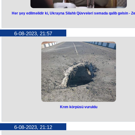
Hər şey edilməlidir ki, Ukrayna Silahlı Qüvvələri səmada qalib gəlsin - Z
Hər şey edilməlidir ki, Ukrayna
Silahlı Qüvvələri səmada qalib
6-08-2023, 21:57
gəlsin - Zelenski
"Ukraynanın hava qalxanı bütün Avropanın təhlükəsizliyinə zəmanət
verəcək
Bunu Ukrayna Prezidenti Volodimir Zelenski bildirib.
Onun sözlərinə görə, təkcə bu həftə Rusiya Silahlı Qüvvələri Ukrayna
65 müxtəlif raketdən, 178 hücum pilotsuz uçuş aparatından istifadə edi
onlardan 87-si "Şahed"dir:
"Əhəmiyyətli bir hissəsi məhv edilib. Ona görə hər şey edilməlidir ki,
Ukrayna Silahlı Qüvvələri səmada qalib gəlsin".
Krım körpüsü vuruldu
Krım körpüsü vuruldu
Krımı Ukrayna ilə birləşdirən Çonqarski və Geniçesk körpülərinə rake
6-08-2023, 21:12
zərbələri endirilib.
Rusiya rəsmiləri hücumun Ukrayna tərəfindən həyata keçirildiyini bildir