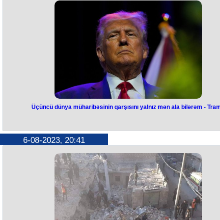
Ukrayna Silahlı Qüvvələri məlumatı təsdiqləyib. Ordunun Strateji Rabi
Mərkəzinin rəsmi Telegram kanalında bu barədə məlumat yayılıb.
“Saat 15:00 radələrində Ukrayna Müdafiə Qüvvələri işğalçıların iki əs
rabitə marşrutunu - Çonqarski və Geniyski avtomobil körpülərini vurdu”,
kanalda qeyd olunur.
Üçüncü dünya müharibəsinin qarşısını yalnız mən ala bilərəm - Tra
Üçüncü dünya müharibəsinin
qarşısını yalnız mən ala bilərəm 
6-08-2023, 20:41
Tramp
Üçüncü dünya müharibəsinin qarşısını yalnız mən ala bilərəm.
Bunu ABŞ-ın keçmiş prezidenti Donald Tramp deyib.
“Hazırda silahlar o qədər güclüdür ki, bütün dünyanı məhv etməyə
qadirdir. Mən buna icazə verməyəcəyəm. Və inanıram ki, bunu edə bil
yeganə şəxs mənəm”, - deyə o, ABŞ-ın Cənubi Karolina ştatında çıxış
zamanı bildirib.
Trampın sözlərinə görə, o, 2024-cü ildə ABŞ prezidenti seçkilərində qal
gələ bilsə, dünyada siyasi vəziyyəti sabitləşdirmək niyyətindədir. O
vurğulayıb ki, Ağ Evin hazırkı sahibi Co Baydenin administrasiyası üçü