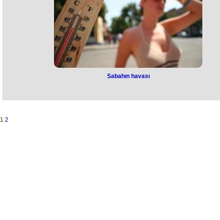
qüvvələri tərəfindən məhv edilib”, - mer qeyd edib.
Eyni zamanda, Rusiya Müdafiə Nazirliyi hadisə ilə bağlı yaydığı
açıqlamada pilotsuz uçuş aparatının Moskva vilayətinin Podolsk
rayonunda zərərsizləşdirildiyini bildirib. Olayda itki və dağıntıların
olmadığı vurğulanıb.
Sabahın havası
Sabahın havası
Avqustun 7-də Bakıda və Abşeron yarımadasında hava əsasən
yağmursuz olacaq. Gecə və səhər bəzi yerlərdə zəif duman olacaq.
Cənub-şərq küləyi əsəcək.
1
2
Bu barədə Ekologiya və Təbii Sərvətlər Nazirliyinin Milli
Hidrometeorologiya Xidmətindən məlumat verilib.
Havanın temperaturu gecə 22-27° isti, gündüz 32-37° isti olacaq.
Azərbaycanın rayonlarında hava əsasən yağmursuz olacaq. Lakin
gündüz bəzi dağlıq ərazilərdə qısamüddətli yağış yağacağı, şimşək
çaxacağı ehtimalı var. Gecə və səhər bəzi rayonlarda duman olacaq.
Mülayim şərq küləyi əsəcək.
Havanın temperaturu gecə 21-26° isti, gündüz 33-38° isti, dağlarda ge
12-17° isti, gündüz 20-25° isti olacaq.