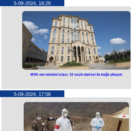
5-09-2024, 18:29
çıxaracağıq"
“Bu gündən ancaq poçtla daxil olan şikayətləri iclasda müzakirəyə
çıxaracağıq”.
Bunu Mərkəzi Seçki Komissiyasının (MSK) bu gün keçirilən iclasında
MSK sədri Məzahir Pənahov deyib.
“DSK-lar MSK-nın göndərdiyi müraciətləri ətraflı araşdırıb, qərar qəbu
etməlidir. Bir çox müraciətlər dairə seçki komissiyalarına edilməli idi,
amma bizə göndəriblər. Poçtla göndərilən müraciətlərdə isə gecikmə
olduğuna görə ştamp vurulan tarix 3 günlük müddətə uyğun gələn
müraciətlərə MSK-da müzakirəyə çıxarılacaq”.
MSK-nın növbəti iclası: 10 seçki dairəsi ilə bağlı şikayət
MSK-nın növbəti iclası:
10 seçki
dairəsi ilə bağlı şikayət
5-09-2024, 17:58
Sentyabrın 5-də Məzahir Pənahovun sədrliyi ilə Mərkəzi Seçki
Komissiyasının (MSK) Milli Məclisə 2024-cü il sentyabrın 1-də keçirilm
növbədənkənar seçkilərlə əlaqədar növbəti iclası keçirilir.
İclasın gündəliyinə MSK-nın avqustun 29-da keçirilmiş iclasının
protokolunun təsdiqlənməsi, 2024-cü il sentyabrın 1-də keçirilmiş
Azərbaycan Respublikasının Milli Məclisinə növbədənkənar seçkilərl
əlaqədar Mərkəzi Seçki Komissiyasına daxil olmuş müraciətlərə
baxılması və cari məsələlər daxil edilib.