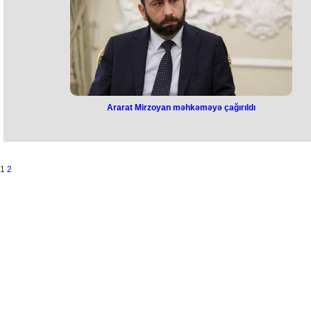
nəqliyyatına keçə bilərlər”, - səfirliyin saytında bildirilir.
Eyni zamanda, Polşaya daxil olmaq üçün Şengen vizası lazımdır,
Moldovaya daxil olmaq üçün isə viza tələb olunmur, deyə diplomatik
nümayəndəlik aydınlaşdırıb.
Səfirlik həmçinin insanları hava hücumu siqnalları səsləndikdə dərha
sığınacaqlara getməyə, öz təhlükəsizlik tədbirlərinə riayət etməyə və
rəsmi orqanların tövsiyələrinə əməl etməyə çağırıb.
Ararat Mirzoyan məhkəməyə çağırıldı
Ararat Mirzoyan məhkəməyə
çağırıldı
Ermənistanın xarici işlər naziri Ararat Mirzoyan İrəvan Ümumi Yurisdiks
1
2
Məhkəməsinə çağırılıb.
Mirzoyanın döyülməsi işi üzrə dindirilib.
Təqsirləndirilən şəxs Avropa çempionu Torqom Asatryandır. Torqomu
atası israr edir ki, oğlu Mirzoyanı vurmayıb. 10 şahid dindirilib, onlard
heç biri Torqomun iddia edilən cinayəti ilə bağlı ifadə verməyib.
Xatırladaq ki, 44 günlük müharibənin başa çatması ilə bağlı üçtərəfli
bəyannamənin imzalandığı gecə paytaxtda bir qrup vətəndaş həmin va
parlamentin sədri olmuş Ararat Mirzoyana hücum edərək, onu döyüb.
Hüquq-mühafizə orqanları 4 ilə yaxındır ki, bu işi araşdırır.
Mirzoyanın dindirilməsinə qədər məhkəmə iclasları açıq olub, bugünk
iclasda dövlət ittihamçısı iclasın qapalı keçirilməsini istəyib. Sədrlik ed
hakim Jora Çiçoyan vəsatəti təmin edib.