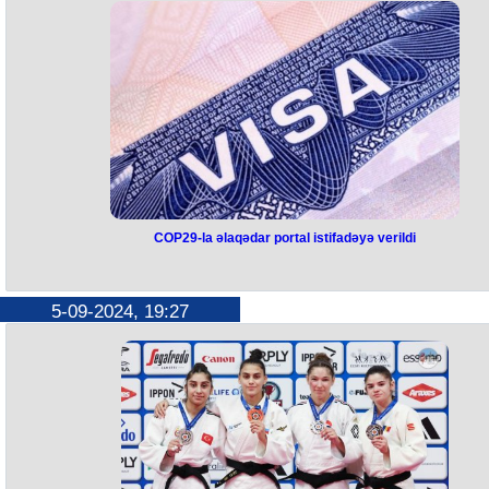
sənədlərin Azərbaycan Respublikasının Prezidenti İlham Əliyevin və
İtaliya Respublikası Nazirlər Şurasının sədri Ciorcia Meloninin iştirakı i
mübadiləsi mərasimi olub.
Bu barədə Prezidentin Mətbuat Xidməti məlumat yayıb.
COP29-la əlaqədar portal istifadəyə verildi
COP29-la əlaqədar portal
istifadəyə verildi
5-09-2024, 19:27
COP29 iştirakçılarının viza müraciəti prosesini sadələşdirərək onların
Bakıya səfərlərinin rahat və səmərəli şəkildə təmin edilməsi məqsədil
COP29 xüsusi vizasının əldə edilməsi üzrə müvafiq portal istifadəyə
verilib.
Bu barədə COP29 Azərbaycan Əməliyyat Şirkətinin Mətbuat xidmətind
məlumat verilib.
Azərbaycan Respublikasının Prezidenti yanında Vətəndaşlara Xidmət 
Sosial İnnovasiyalar üzrə Dövlət Agentliyi ilə birgə “ASAN Viza” portalı
COP29-la bağlı xüsusi viza müraciəti modulu www.evisa.gov.az/cop29
yaradılıb. Dünyanın 200-ə yaxın ölkəsindən on minlərlə iştirakçının
COP29-a qatılacağı nəzərə alınaraq portal ingilis, alman, fransız, ispa