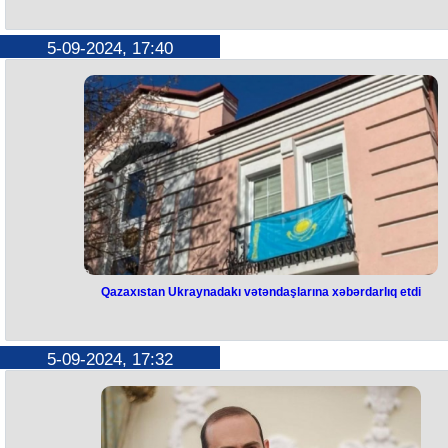
5-09-2024, 17:40
Qazaxıstan Ukraynadakı vətəndaşlarına xəbərdarlıq etdi
Qazaxıstan Ukraynadakı
vətəndaşlarına xəbərdarlıq etdi
5-09-2024, 17:32
Qazaxıstan Ukraynadakı vətəndaşlarına gərginliyin artması ilə əlaqəd
ölkəni tərk etməyi tövsiyə edib.
Bu barədə Qazaxıstan səfirliyi məlumat yayıb.
"Respublika vətəndaşları Qazaxıstana qayıtmaq üçün quru yollardan 
Polşa və ya Moldovadan keçib, daha sonra kommersiya hava