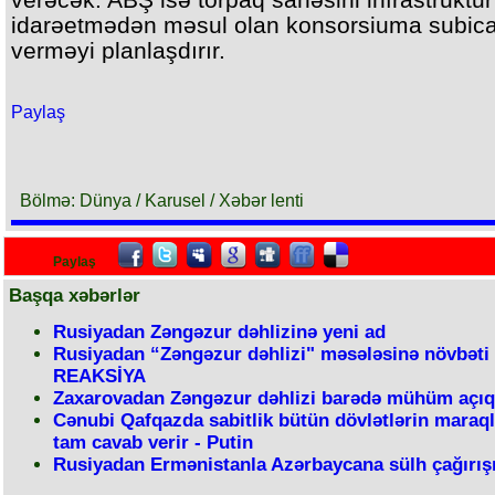
idarəetmədən məsul olan konsorsiuma subic
verməyi planlaşdırır.
Paylaş
Bölmə: Dünya / Karusel / Xəbər lenti
Paylaş
Başqa xəbərlər
Rusiyadan Zəngəzur dəhlizinə yeni ad
Rusiyadan “Zəngəzur dəhlizi" məsələsinə növbəti
REAKSİYA
Zaxarovadan Zəngəzur dəhlizi barədə mühüm açı
Cənubi Qafqazda sabitlik bütün dövlətlərin maraql
tam cavab verir - Putin
Rusiyadan Ermənistanla Azərbaycana sülh çağırış