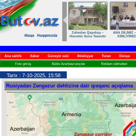
Zəfərdən Qayıdışa –
ANA DİLİMİZ –
Əlaqə
Haqqımızda
Həsrətin Sonu Yaxındır
KİMLİYİMİZ
Ana səhifə
Xəbər
Güneyin səsi
Ədəbiyyat
Turan
Dünya
Foto görüş
Bütöv Azərbaycançılar
Reklam xidmətləri
Tarix : 7-10-2025, 15:58
Rusiyadan Zəngəzur dəhlizinə dair qısqanc açıqlama