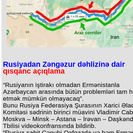
Rusiyadan Zəngəzur dəhlizinə dair
qısqanc açıqlama
“Rusiyanın iştirakı olmadan Ermənistanla
Azərbaycan arasında bütün problemləri tam h
etmək mümkün olmayacaq”.
Bunu Rusiya Federasiya Şurasının Xarici Əla
Komitəsi sədrinin birinci müavini Vladimir Ca
Moskva – Minsk – Astana – İrəvan – Daşkənd
Tbilisi videokonfransında bildirib.
"Rusiya sabit Cənubi Qafqazda və həm Ermən