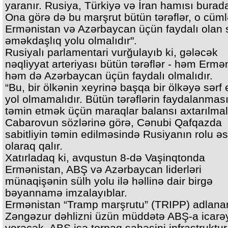
yaranır. Rusiya, Türkiyə və İran hamısı burada
Ona görə də bu marşrut bütün tərəflər, o cüm
Ermənistan və Azərbaycan üçün faydalı olan 
əməkdaşlıq yolu olmalıdır".
Rusiyalı parlamentari vurğulayıb ki, gələcək
nəqliyyat arteriyası bütün tərəflər - həm Ermə
həm də Azərbaycan üçün faydalı olmalıdır.
“Bu, bir ölkənin xeyrinə başqa bir ölkəyə sərf
yol olmamalıdır. Bütün tərəflərin faydalanması
təmin etmək üçün maraqlar balansı axtarılmalı
Cabarovun sözlərinə görə, Cənubi Qafqazda
sabitliyin təmin edilməsində Rusiyanın rolu ə
olaraq qalır.
Xatırladaq ki, avqustun 8-də Vaşinqtonda
Ermənistan, ABŞ və Azərbaycan liderləri
münaqişənin sülh yolu ilə həllinə dair birgə
bəyannamə imzalayıblar.
Ermənistan “Tramp marşrutu” (TRIPP) adlana
Zəngəzur dəhlizni üzün müddətə ABŞ-a icarə
verəcək. ABŞ isə torpaq sahəsini infrastruktur