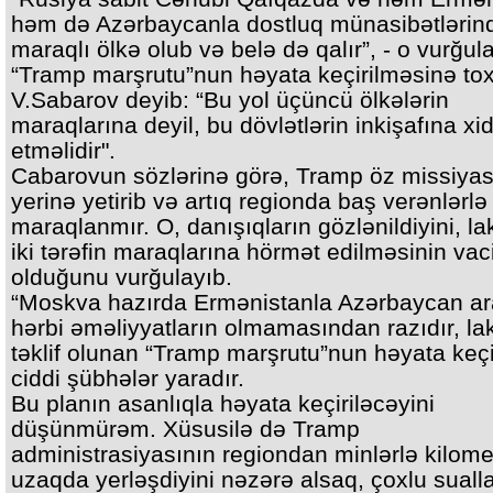
həm də Azərbaycanla dostluq münasibətlərin
maraqlı ölkə olub və belə də qalır”, - o vurğul
“Tramp marşrutu”nun həyata keçirilməsinə to
V.Sabarov deyib: “Bu yol üçüncü ölkələrin
maraqlarına deyil, bu dövlətlərin inkişafına xi
etməlidir".
Cabarovun sözlərinə görə, Tramp öz missiyas
yerinə yetirib və artıq regionda baş verənlərlə
maraqlanmır. O, danışıqların gözlənildiyini, la
iki tərəfin maraqlarına hörmət edilməsinin vac
olduğunu vurğulayıb.
“Moskva hazırda Ermənistanla Azərbaycan a
hərbi əməliyyatların olmamasından razıdır, la
təklif olunan “Tramp marşrutu”nun həyata keçi
ciddi şübhələr yaradır.
Bu planın asanlıqla həyata keçiriləcəyini
düşünmürəm. Xüsusilə də Tramp
administrasiyasının regiondan minlərlə kilome
uzaqda yerləşdiyini nəzərə alsaq, çoxlu suall