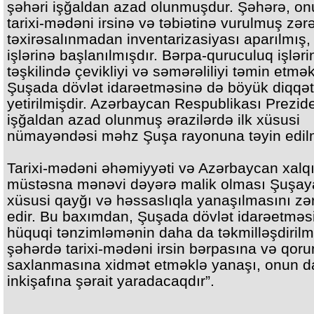
şəhəri işğaldan azad olunmuşdur. Şəhərə, on
tarixi-mədəni irsinə və təbiətinə vurulmuş zərə
təxirəsalınmadan inventarizasiyası aparılmış,
işlərinə başlanılmışdır. Bərpa-quruculuq işləri
təşkilində çevikliyi və səmərəliliyi təmin etmə
Şuşada dövlət idarəetməsinə də böyük diqqət
yetirilmişdir. Azərbaycan Respublikası Prezide
işğaldan azad olunmuş ərazilərdə ilk xüsusi
nümayəndəsi məhz Şuşa rayonuna təyin edilm
Tarixi-mədəni əhəmiyyəti və Azərbaycan xalq
müstəsna mənəvi dəyərə malik olması Şuşay
xüsusi qayğı və həssaslıqla yanaşılmasını zər
edir. Bu baxımdan, Şuşada dövlət idarəetməs
hüquqi tənzimləmənin daha da təkmilləşdirilm
şəhərdə tarixi-mədəni irsin bərpasına və qor
saxlanmasına xidmət etməklə yanaşı, onun d
inkişafına şərait yaradacaqdır”.