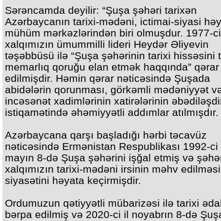
Sərəncamda deyilir: “Şuşa şəhəri tarixən
Azərbaycanın tarixi-mədəni, ictimai-siyasi həy
mühüm mərkəzlərindən biri olmuşdur. 1977-ci
xalqımızın ümummilli lideri Heydər Əliyevin
təşəbbüsü ilə “Şuşa şəhərinin tarixi hissəsini t
memarlıq qoruğu elan etmək haqqında” qərar
edilmişdir. Həmin qərar nəticəsində Şuşada
abidələrin qorunması, görkəmli mədəniyyət v
incəsənət xadimlərinin xatirələrinin əbədiləşdi
istiqamətində əhəmiyyətli addımlar atılmışdır.
Azərbaycana qarşı başladığı hərbi təcavüz
nəticəsində Ermənistan Respublikası 1992-ci 
mayın 8-də Şuşa şəhərini işğal etmiş və şəhə
xalqımızın tarixi-mədəni irsinin məhv edilməsi
siyasətini həyata keçirmişdir.
Ordumuzun qətiyyətli mübarizəsi ilə tarixi əda
bərpa edilmiş və 2020-ci il noyabrın 8-də Şuş