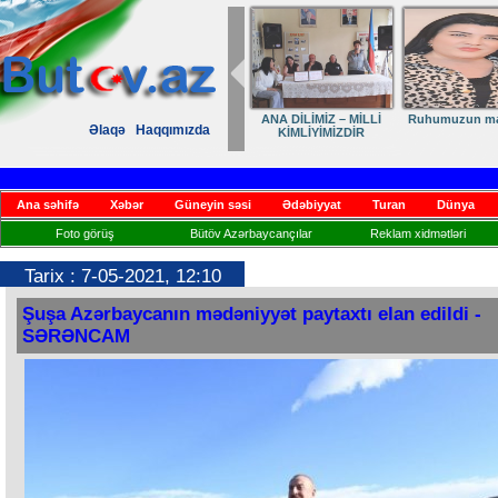
ANA DİLİMİZ – MİLLİ
Ruhumuzun man
Əlaqə
Haqqımızda
KİMLİYİMİZDİR
Ana səhifə
Xəbər
Güneyin səsi
Ədəbiyyat
Turan
Dünya
Foto görüş
Bütöv Azərbaycançılar
Reklam xidmətləri
Tarix : 7-05-2021, 12:10
Şuşa Azərbaycanın mədəniyyət paytaxtı elan edildi -
SƏRƏNCAM