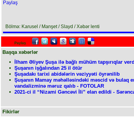
Paylaş
Bölmə: Karusel / Manşet / Slayd / Xəbər lenti
Paylaş
Başqa xəbərlər
İlham Əliyev Şuşa ilə bağlı mühüm tapşırıqlar verd
Şuşanın işğalından 25 il ötür
Şuşadakı tarixi abidələrin vəziyyəti öyrənilib
Şuşanın Mamay məhəlləsindəki məscid və bulaq e
vandalizminə məruz qalıb - FOTOLAR
2021-ci il “Nizami Gəncəvi İli” elan edildi - Sərən
Fikirlər