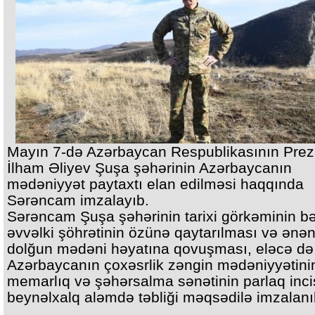
Mayın 7-də Azərbaycan Respublikasının Prez
İlham Əliyev Şuşa şəhərinin Azərbaycanın
mədəniyyət paytaxtı elan edilməsi haqqında
Sərəncam imzalayıb.
Sərəncam Şuşa şəhərinin tarixi görkəminin bə
əvvəlki şöhrətinin özünə qaytarılması və ənən
dolğun mədəni həyatına qovuşması, eləcə də
Azərbaycanın çoxəsrlik zəngin mədəniyyətini
memarlıq və şəhərsalma sənətinin parlaq incis
beynəlxalq aləmdə təbliği məqsədilə imzalanı