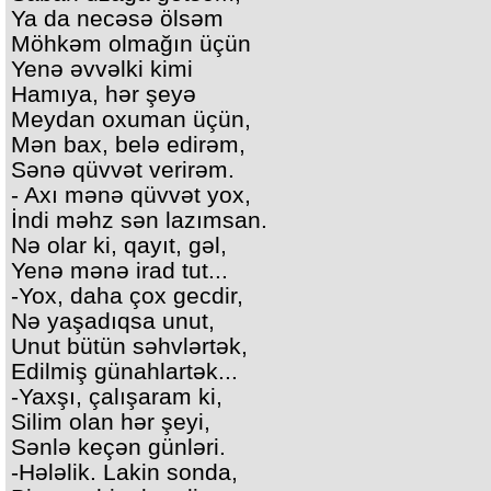
Ya da necəsə ölsəm
Möhkəm olmağın üçün
Yenə əvvəlki kimi
Hamıya, hər şeyə
Meydan oxuman üçün,
Mən bax, belə edirəm,
Sənə qüvvət verirəm.
- Axı mənə qüvvət yox,
İndi məhz sən lazımsan.
Nə olar ki, qayıt, gəl,
Yenə mənə irad tut...
-Yox, daha çox gecdir,
Nə yaşadıqsa unut,
Unut bütün səhvlərtək,
Edilmiş günahlartək...
-Yaxşı, çalışaram ki,
Silim olan hər şeyi,
Sənlə keçən günləri.
-Hələlik. Lakin sonda,