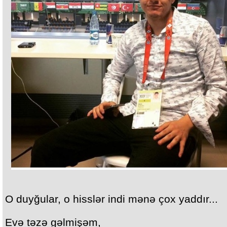
O duyğular, o hisslər indi mənə çox yaddır...
Evə təzə gəlmişəm,