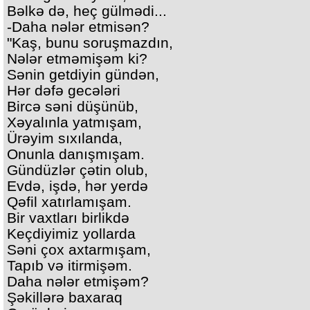
Bəlkə də, heç gülmədi...
-Daha nələr etmisən?
"Kaş, bunu soruşmazdın,
Nələr etməmişəm ki?
Sənin getdiyin gündən,
Hər dəfə gecələri
Bircə səni düşünüb,
Xəyalınla yatmışam,
Ürəyim sıxılanda,
Onunla danışmışam.
Gündüzlər çətin olub,
Evdə, işdə, hər yerdə
Qəfil xatırlamışam.
Bir vaxtları birlikdə
Keçdiyimiz yollarda
Səni çox axtarmışam,
Tapıb və itirmişəm.
Daha nələr etmişəm?
Şəkillərə baxaraq