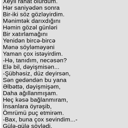
Xeyli rahat olurdum.
Hər saniyədən sonra
Bir-iki söz gözləyirdim.
Mənimtək darıxdığını
Həmin gözəl günləri
Bir xatırlamağını
Yenidən bircə-bircə
Mənə söyləməyəni
Yaman çox istəyirdim.
-Hə, tanıdım, necəsən?
Elə bil, dəyişmisən...
-Şübhəsiz, düz deyirsən,
Sən gedəndən bu yana
Əlbəttə, dəyişmişəm,
Daha ağıllanmışam.
Heç kəsə bağlanmıram,
İnsanlara öyrəşib,
Ömrümü puç etmirəm.
-Bax, buna çox sevindim...-
Gülə-gülə söylədi,