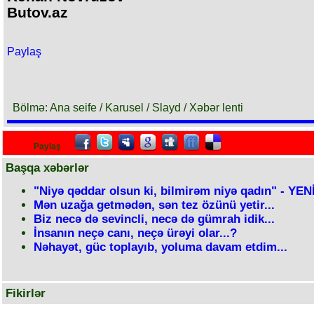
Butov.az
Paylaş
Bölmə: Ana seife / Karusel / Slayd / Xəbər lenti
Paylaş
Başqa xəbərlər
"Niyə qəddar olsun ki, bilmirəm niyə qadın" - YEN
Mən uzağa getmədən, sən tez özünü yetir...
Biz necə də sevincli, necə də gümrah idik...
İnsanın neçə canı, neçə ürəyi olar...?
Nəhayət, güc toplayıb, yoluma davam etdim...
Fikirlər