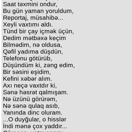
Saat təxmini ondur,
Bu gün yaman yoruldum,
Reportaj, müsahibə...
Xeyli vaxtımı aldı.
Tünd bir çay içmək üçün,
Dedim mətbəxə keçim
Bilmədim, nə oldusa,
Qəfil yadıma düşdün,
Telefonu götürüb,
Düşündüm ki, zəng edim,
Bir səsini eşidim,
Kefini xəbər alım.
Axı neçə vaxtdır ki,
Sənə həsrət qalmışam.
Nə üzünü görürəm,
Nə sənə qulaq asıb,
Yanında dinc oluram.
...O duyğular, o hisslər
İndi mənə çox yaddır...