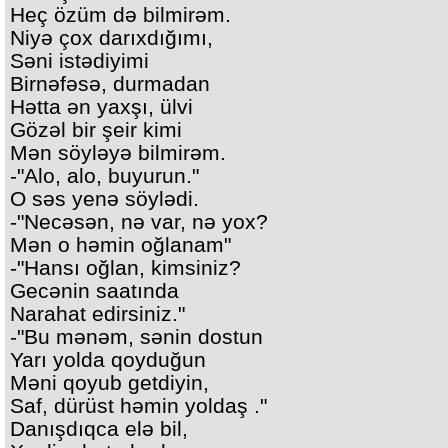
Heç özüm də bilmirəm.
Niyə çox darıxdığımı,
Səni istədiyimi
Birnəfəsə, durmadan
Hətta ən yaxşı, ülvi
Gözəl bir şeir kimi
Mən söyləyə bilmirəm.
-"Alo, alo, buyurun."
O səs yenə söylədi.
-"Necəsən, nə var, nə yox?
Mən o həmin oğlanam"
-"Hansı oğlan, kimsiniz?
Gecənin saatında
Narahat edirsiniz."
-"Bu mənəm, sənin dostun
Yarı yolda qoyduğun
Məni qoyub getdiyin,
Saf, dürüst həmin yoldaş ."
Danışdıqca elə bil,