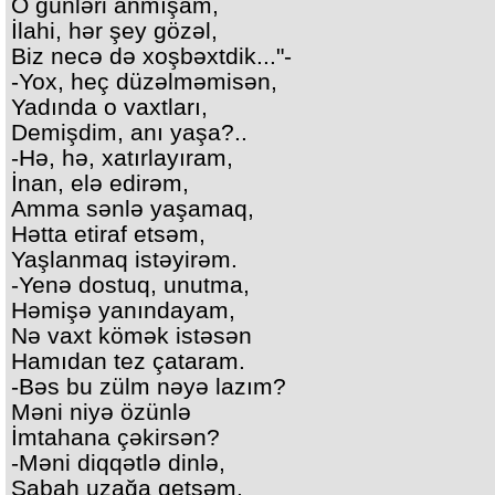
O günləri anmışam,
İlahi, hər şey gözəl,
Biz necə də xoşbəxtdik..."-
-Yox, heç düzəlməmisən,
Yadında o vaxtları,
Demişdim, anı yaşa?..
-Hə, hə, xatırlayıram,
İnan, elə edirəm,
Amma sənlə yaşamaq,
Hətta etiraf etsəm,
Yaşlanmaq istəyirəm.
-Yenə dostuq, unutma,
Həmişə yanındayam,
Nə vaxt kömək istəsən
Hamıdan tez çataram.
-Bəs bu zülm nəyə lazım?
Məni niyə özünlə
İmtahana çəkirsən?
-Məni diqqətlə dinlə,
Sabah uzağa getsəm,