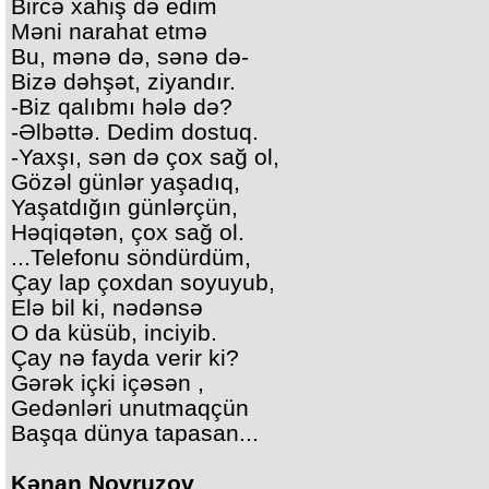
Bircə xahiş də edim
Məni narahat etmə
Bu, mənə də, sənə də-
Bizə dəhşət, ziyandır.
-Biz qalıbmı hələ də?
-Əlbəttə. Dedim dostuq.
-Yaxşı, sən də çox sağ ol,
Gözəl günlər yaşadıq,
Yaşatdığın günlərçün,
Həqiqətən, çox sağ ol.
...Telefonu söndürdüm,
Çay lap çoxdan soyuyub,
Elə bil ki, nədənsə
O da küsüb, inciyib.
Çay nə fayda verir ki?
Gərək içki içəsən ,
Gedənləri unutmaqçün
Başqa dünya tapasan...
Kənan Novruzov