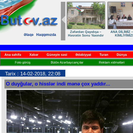
Zəfərdən Qayıdışa –
ANA DİLİMİZ –
Əlaqə
Haqqımızda
Həsrətin Sonu Yaxındır
KİMLİYİMİZ
Ana səhifə
Xəbər
Güneyin səsi
Ədəbiyyat
Turan
Dünya
Foto görüş
Bütöv Azərbaycançılar
Reklam xidmətləri
Tarix : 14-02-2018, 22:08
O duyğular, o hisslər indi mənə çox yaddır...