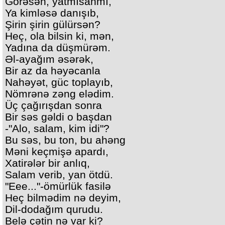
Görəsən, yatmısanmı,
Ya kimləsə danışıb,
Şirin şirin gülürsən?
Heç, ola bilsin ki, mən,
Yadına da düşmürəm.
Əl-ayağım əsərək,
Bir az da həyəcanla
Nahəyət, güc toplayıb,
Nömrənə zəng elədim.
Üç çağırışdan sonra
Bir səs gəldi o başdan
-"Alo, salam, kim idi"?
Bu səs, bu ton, bu ahəng
Məni keçmişə apardı,
Xatirələr bir anlıq,
Salam verib, yan ötdü.
"Eee..."-ömürlük fasilə
Heç bilmədim nə deyim,
Dil-dodağım qurudu.
Belə çətin nə var ki?