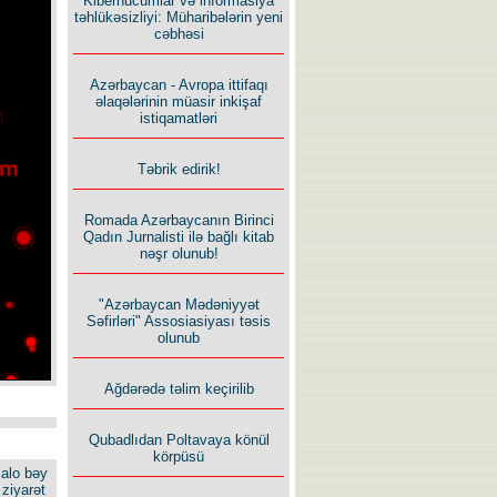
Kiberhücumlar və informasiya
təhlükəsizliyi: Müharibələrin yeni
cəbhəsi
Azərbaycan - Avropa ittifaqı
əlaqələrinin müasir inkişaf
istiqamatləri
Təbrik edirik!
Romada Azərbaycanın Birinci
Qadın Jurnalisti ilə bağlı kitab
nəşr olunub!
"Azərbaycan Mədəniyyət
Səfirləri" Assosiasiyası təsis
olunub
Ağdərədə təlim keçirilib
Qubadlıdan Poltavaya könül
körpüsü
alo bəy
ziyarət