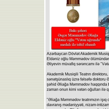
Azərbaycan Dövlət Akademik Musiqil
Eldəniz oğlu Məmmədov ölümündən s
Əliyevin müvafiq sərəncamı ilə "Vətən
Akademik Musiqili Teatrın direktoru
sənətşünaslıq üzrə fəlsəfə doktoru 
şəhid Əliağa Məmmədov haqqında böy
zaman onun kimi vətən oğulları ilə q
"Əliağa Məmmədov teatrımızın işıq o
davranış mədəniyyəti, nizam-intizamı 