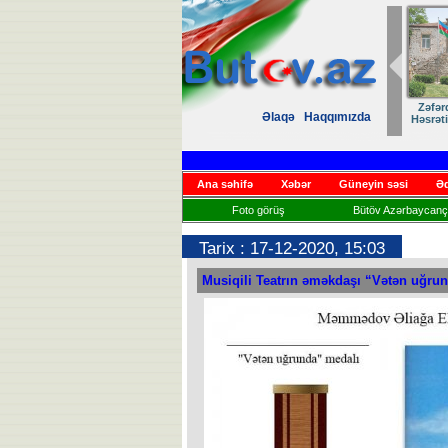
Zəfərdən Qayıdışa –
ANA DİLİMİZ –
Əlaqə
Haqqımızda
Həsrətin Sonu Yaxındır
KİMLİYİMİZ
Ana səhifə
Xəbər
Güneyin səsi
Əd
Foto görüş
Bütöv Azərbaycançı
Tarix : 17-12-2020, 15:03
Musiqili Teatrın əməkdaşı “Vətən uğru