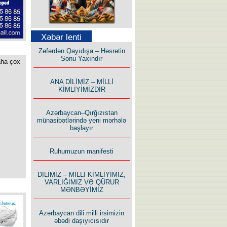
Səfər Alışarlı yazır
Xəbər lenti
Zəfərdən Qayıdışa – Həsrətin
Sonu Yaxındır
aha çox
ANA DİLİMİZ – MİLLİ
KİMLİYİMİZDİR
Uzun yolun Yolçusu
Azərbaycan–Qırğızıstan
münasibətlərində yeni mərhələ
başlayır
Ruhumuzun manifesti
Bu yolda mən varam!
DİLİMİZ – MİLLİ KİMLİYİMİZ,
VARLIĞIMIZ VƏ QÜRUR
MƏNBƏYİMİZ
Azərbaycan dili milli irsimizin
əbədi daşıyıcısıdır