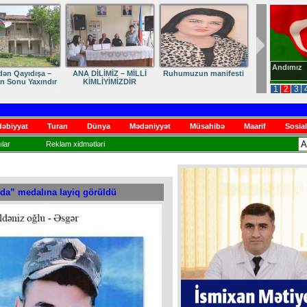
Andımız
 MİLLİ
Ruhumuzun manifesti
Dostumuza sürpriz
Elmanın öz dünyası
DİR
yubiley təbriki
1
2
3
əbiyyat
Turan
Dünya
Mədəniyyət
Müsahibə
Maarif
Sosial
lar
Reklam xidmətləri
nda” medalına layiq görüldü