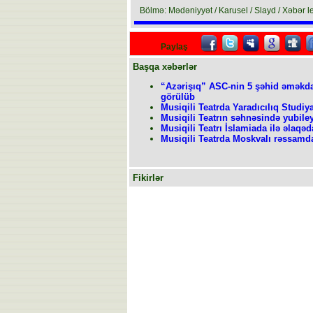
Bölmə: Mədəniyyət / Karusel / Slayd / Xəbər le
Paylaş
Başqa xəbərlər
“Azərişıq” ASC-nin 5 şəhid əməkda
görülüb
Musiqili Teatrda Yaradıcılıq Studiya
Musiqili Teatrın səhnəsində yubile
Musiqili Teatrı İslamiada ilə əlaqəd
Musiqili Teatrda Moskvalı rəssamd
Fikirlər