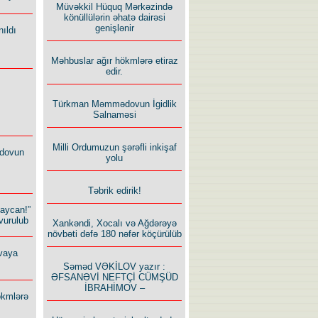
Müvəkkil Hüquq Mərkəzində
könüllülərin əhatə dairəsi
genişlənir
ıldı
Məhbuslar ağır hökmlərə etiraz
edir.
Türkman Məmmədovun İgidlik
Salnaməsi
Milli Ordumuzun şərəfli inkişaf
dovun
yolu
Təbrik edirik!
baycan!”
vurulub
Xankəndi, Xocalı və Ağdərəyə
növbəti dəfə 180 nəfər köçürülüb
vaya
Səməd VƏKİLOV yazır :
ƏFSANƏVİ NEFTÇİ CÜMŞÜD
İBRAHİMOV –
ökmlərə