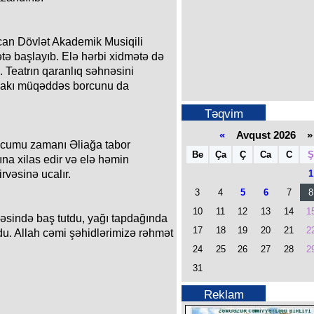
can Dövlət Akademik Musiqili
ətə başlayıb. Elə hərbi xidmətə də
 Teatrın qaranlıq səhnəsini
ndakı müqəddəs borcunu da
Təqvim
«
Avqust 2026 »
ücumu zamanı Əliağa tabor
Be
Ça
Ç
Ca
C
Ş
na xilas edir və elə həmin
1
rvəsinə ucalır.
3
4
5
6
7
8
10
11
12
13
14
1
əsində baş tutdu, yağı tapdağında
17
18
19
20
21
2
u. Allah cəmi şəhidlərimizə rəhmət
24
25
26
27
28
2
31
Reklam