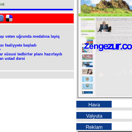
nti
şı vətən uğrunda medalına layiq
sı fəaliyyətə başladı
y
ar xüsusi tədbirlər planı hazırlayıb
an ustad dərsi
Hava
Valyuta
Reklam