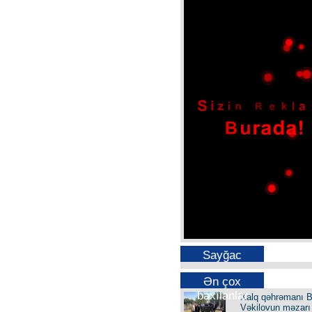
Sayğac
Ən çox
baxılanlar
Xalq qəhrəmanı B
Vəkilovun məzarı 