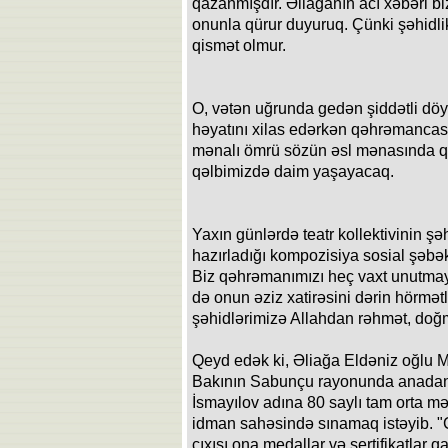
qazanmışdır. Əliağanın acı xəbəri biz
onunla qürur duyuruq. Çünki şəhidlik 
qismət olmur.
O, vətən uğrunda gedən şiddətli döy
həyatını xilas edərkən qəhrəmancası
mənalı ömrü sözün əsl mənasında qə
qəlbimizdə daim yaşayacaq.
Yaxın günlərdə teatr kollektivinin şəh
hazırladığı kompozisiya sosial şəbək
Biz qəhrəmanımızı heç vaxt unutmay
də onun əziz xatirəsini dərin hörmət
şəhidlərimizə Allahdan rəhmət, doğma
Qeyd edək ki, Əliağa Eldəniz oğlu 
Bakının Sabunçu rayonunda anadan
İsmayılov adına 80 saylı tam orta mə
idman sahəsində sınamaq istəyib. "C
çıxışı ona medallar və sertifikatlar q