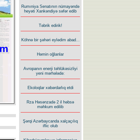
Rumıniya Senatının nümayəndə
heyəti Xankəndiyə səfər edib
Təbrik edirik!
Köhnə bir şəhəri eylədim abad...
Həmin oğlanlar
Avropanın enerji təhlükəsizliyi
yeni mərhələdə:
Ekoloqlar xəbərdarlıq etdi
Rza Həsənzadə 2 il həbsə
məhkum edilib
Şərqi Azərbaycanda xalçaçılıq
iflic olub