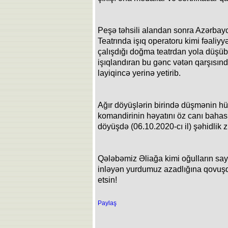
Peşə təhsili alandan sonra Azərbay
Teatrında işıq operatoru kimi fəaliyy
çalışdığı doğma teatrdan yola düşüb.
işıqlandıran bu gənc vətən qarşısı
layiqincə yerinə yetirib.
Ağır döyüşlərin birində düşmənin h
komandirinin həyatını öz canı bahası
döyüşdə (06.10.2020-cı il) şəhidlik zi
Qələbəmiz Əliağa kimi oğulların say
inləyən yurdumuz azadlığına qovuşd
etsin!
Paylaş