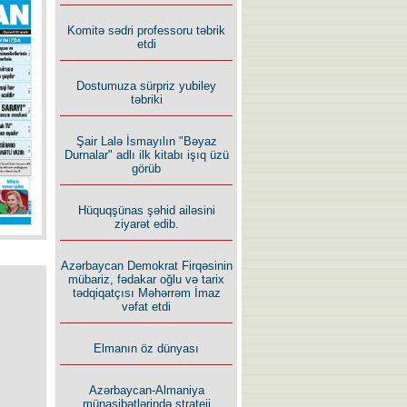
İlham İsmayıl yazır:
Komitə sədri professoru təbrik
etdi
Dostumuza sürpriz yubiley
təbriki
Rusiyanın süqutunu qaçılmaz
Şair Lalə İsmayılın "Bəyaz
edən beş şərt
Durnalar" adlı ilk kitabı işıq üzü
görüb
Hüquqşünas şəhid ailəsini
ziyarət edib.
Azərbaycan Demokrat Firqəsinin
mübariz, fədakar oğlu və tarix
tədqiqatçısı Məhərrəm İmaz
vəfat etdi
Elmanın öz dünyası
Azərbaycan-Almaniya
münasibətlərində strateji