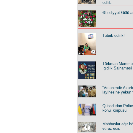
edilib.
Əbədiyyət Gülü an
Təbrik edirik!
Türkman Məmmə
İgidlik Salnaməsi
“Vətənimdir Azər
layihəsinə yekun 
Qubadlıdan Polta
könül körpüsü
Məhbuslar ağır h
etiraz edir.