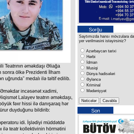
Sorğu
Saytımızda hansı mövzulara d
yer verilməsini istəyirsiniz?
Azərbaycan tarixi
Hərbi
İdman
i Teatrının əməkdaşı Əliağa
Musiqi
onra ölkə Prezidenti İlham
Dünya hadisələri
 uğrunda" medalı ilə təltif edilib.
Əyləncə
Kriminal
Mədəniyyət
, Əməkdar incəsənət xadimi,
Əliqismət Lalayev teatrın əməkdaşı,
ük fəxr hissi ilə danışaraq hər
ürur duyduğunu bildirib:
Son
buraxılışımız
peratoru idi. İşlədiyi müddətdə
ilə teatr kollektivinin hörmətini