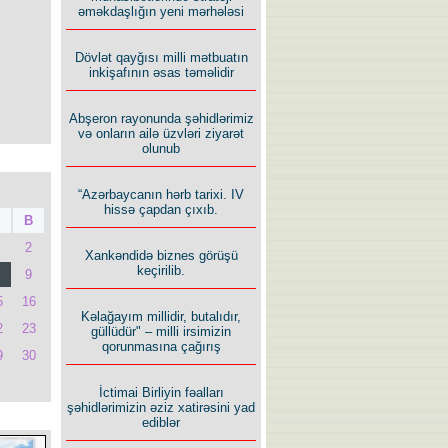
əməkdaşlığın yeni mərhələsi
Dövlət qayğısı milli mətbuatın
inkişafının əsas təməlidir
Abşeron rayonunda şəhidlərimiz
və onların ailə üzvləri ziyarət
olunub
“Azərbaycanın hərb tarixi. IV
hissə çapdan çıxıb.
B
2
Xankəndidə biznes görüşü
keçirilib.
9
5
16
Kəlağayım millidir, butalıdır,
2
23
güllüdür" – milli irsimizin
qorunmasına çağırış
9
30
İctimai Birliyin fəalları
şəhidlərimizin əziz xatirəsini yad
ediblər