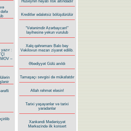
Hüseynin həyatı risk altındadır
 və
 dəfə
Kreditlər ədalətsiz bölüşdürülür
üb
“Vətənimdir Azərbaycan!”
layihəsinə yekun vurulub
Xalq qəhrəmanı Balo bəy
azır :
Vəkilovun məzarı ziyarət edilib.
TÇİ
İMOV –
Əbədiyyət Gülü anıldı
Tamaşaçı sevgisi də mükafatdır
ülərin
şlənir
Allah rəhmət eləsin!
ərəfli
Tarixi yaşayanlar və tarixi
yaradanlar
irilib
Xankəndi Mədəniyyət
Mərkəzində ilk konsert