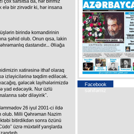
i çox sarsıtsa da, hər birimiz
elə bir zirvədir ki, hər insana
üşlərin birində komandirinin
na şəhid olub. Onun qısa, lakin
hrəmanlıq dastanıdır... Əliağa
idimizin xatirəsinə ithaf olaraq
ə izləyicilərinə təqdim ediləcək.
acağıq, gələcək layihələrimizdə
Facebook
lə yad edəcəyik. Nur üzlü
səhifəmiz
larına səbr diləyirik".
Məmmədov 26 iyul 2001-ci ildə
 olub. Milli Qəhrəman Nazim
ktəbi bitirdikdən sonra özünü
üdo" üzrə müxtəlif yarışlarda
azandırıb.