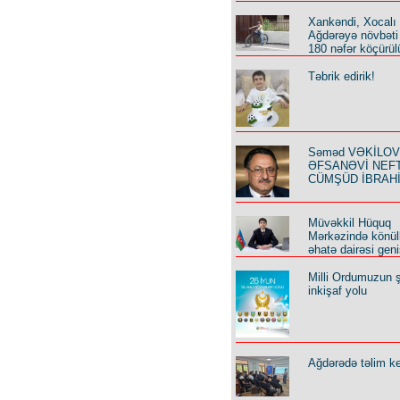
Xankəndi, Xocalı
Ağdərəyə növbəti
180 nəfər köçürül
Təbrik edirik!
Səməd VƏKİLOV y
ƏFSANƏVİ NEF
CÜMŞÜD İBRAH
Müvəkkil Hüquq
Mərkəzində könüll
əhatə dairəsi geni
Milli Ordumuzun ş
inkişaf yolu
Ağdərədə təlim keç