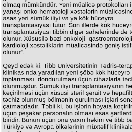
olmaq mümkündür. Yeni müalicə protokolları i
yanaşı onko-hematoloji xəstələrin müalicəsin
əsas yeri sümük iliyi və ya kök hüceyrə
transplantasiyası tutur. Son illərdə kök hücey
transplantasiyası tibbin digər sahələrində də 
olunur. Xüsusilə bəzi onkoloji, qastroenteroloji
kardioloji xəstəliklərin müalicəsində geniş isti
olunur”.
Qeyd edək ki, Tibb Universitetinin Tədris-tera
klinikasında yaradılan yeni şöbə kök hüceyrə
toplanması, dondurulması üçün cihazlarla təc
olunmuşdur. Sümük iliyi transplantasiyanın h
keçirilməsi üçün xüsusi steril şərait və hepafilt
təchiz olunmuş bölmənin qurulması işləri son
çatmaqdadır. Təbii ki, bu işlərin həyata keçiri
üçün peşəkar personalın olması əsas şərtlər
biridir. Bunun üçün ona yaxın həkim və tibb b
Türkiyə və Avropa ölkələrinin müxtəlif klinikal