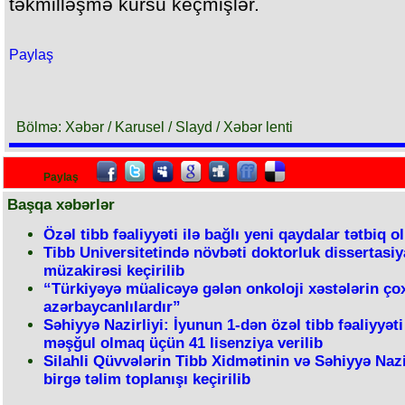
təkmilləşmə kursu keçmişlər.
Paylaş
Bölmə: Xəbər / Karusel / Slayd / Xəbər lenti
Paylaş
Başqa xəbərlər
Özəl tibb fəaliyyəti ilə bağlı yeni qaydalar tətbiq o
Tibb Universitetində növbəti doktorluk dissertasiy
müzakirəsi keçirilib
“Türkiyəyə müalicəyə gələn onkoloji xəstələrin ço
azərbaycanlılardır”
Səhiyyə Nazirliyi: İyunun 1-dən özəl tibb fəaliyyəti 
məşğul olmaq üçün 41 lisenziya verilib
Silahli Qüvvələrin Tibb Xidmətinin və Səhiyyə Nazi
birgə təlim toplanışı keçirilib