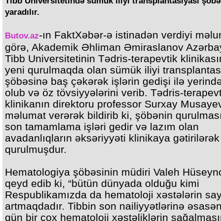
Tibb Universitetində sümük iliyi transplantasiyası şöbə
yaradılır.
-ın FaktXəbər-ə istinadən verdiyi məl
Butov.az
görə, Akademik Əhliman Əmiraslanov Azərb
Tibb Universitetinin Tədris-terapevtik klinikas
yeni qurulmaqda olan sümük iliyi transplantas
şöbəsinə baş çəkərək işlərin gedişi ilə yerind
olub və öz tövsiyyələrini verib. Tədris-terapevt
klinikanın direktoru professor Surxay Musaye
məlumat verərək bildirib ki, şöbənin qurulma
son tamamlama işləri gedir və lazım olan
avadanlıqların əksəriyyəti klinikaya gətirilərək
qurulmuşdur.
Hematologiya şöbəsinin müdiri Valeh Hüseyn
qeyd edib ki, “bütün dünyada olduğu kimi
Respublikamızda da hematoloji xəstələrin say
artmaqdadır. Tibbin son nailiyyətlərinə əsasə
gün bir çox hematoloji xəstəliklərin sağalması