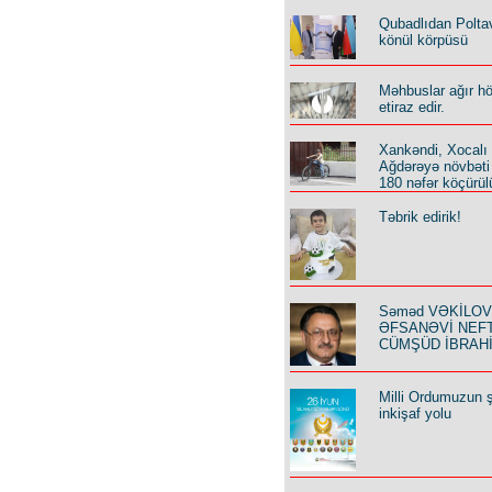
Qubadlıdan Polta
könül körpüsü
Məhbuslar ağır h
etiraz edir.
Xankəndi, Xocalı
Ağdərəyə növbəti
180 nəfər köçürül
Təbrik edirik!
Səməd VƏKİLOV y
ƏFSANƏVİ NEF
CÜMŞÜD İBRAH
Milli Ordumuzun ş
inkişaf yolu