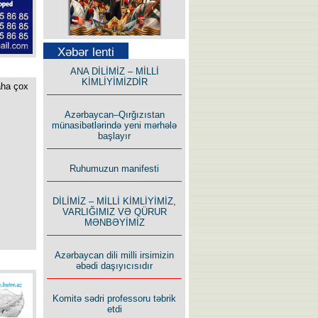
Səfər Alışarlı yazır
Xəbər lenti
ANA DİLİMİZ – MİLLİ
KİMLİYİMİZDİR
aha çox
Azərbaycan–Qırğızıstan
münasibətlərində yeni mərhələ
başlayır
Uzun yolun Yolçusu
Ruhumuzun manifesti
DİLİMİZ – MİLLİ KİMLİYİMİZ,
VARLIĞIMIZ VƏ QÜRUR
MƏNBƏYİMİZ
Bu yolda mən varam!
Azərbaycan dili milli irsimizin
əbədi daşıyıcısıdır
Komitə sədri professoru təbrik
etdi