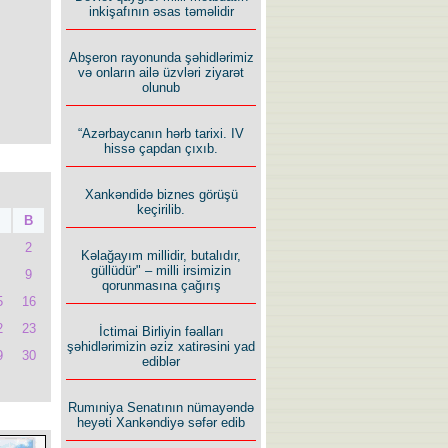
inkişafının əsas təməlidir
Abşeron rayonunda şəhidlərimiz
və onların ailə üzvləri ziyarət
olunub
“Azərbaycanın hərb tarixi. IV
hissə çapdan çıxıb.
Xankəndidə biznes görüşü
keçirilib.
B
2
Kəlağayım millidir, butalıdır,
güllüdür" – milli irsimizin
9
qorunmasına çağırış
5
16
2
23
İctimai Birliyin fəalları
şəhidlərimizin əziz xatirəsini yad
9
30
ediblər
Rumıniya Senatının nümayəndə
heyəti Xankəndiyə səfər edib