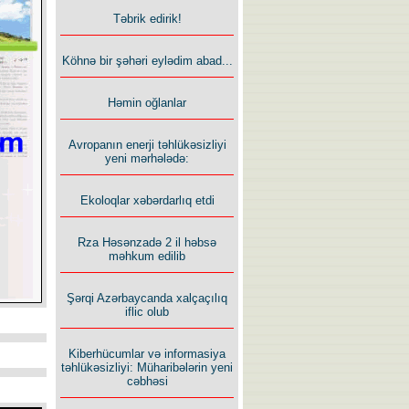
Təbrik edirik!
Köhnə bir şəhəri eylədim abad...
Həmin oğlanlar
Avropanın enerji təhlükəsizliyi
yeni mərhələdə:
Ekoloqlar xəbərdarlıq etdi
Rza Həsənzadə 2 il həbsə
məhkum edilib
Şərqi Azərbaycanda xalçaçılıq
iflic olub
Kiberhücumlar və informasiya
təhlükəsizliyi: Müharibələrin yeni
cəbhəsi