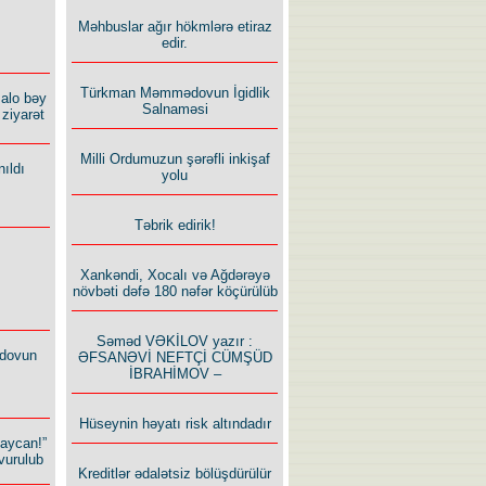
Məhbuslar ağır hökmlərə etiraz
edir.
Türkman Məmmədovun İgidlik
alo bəy
Salnaməsi
ziyarət
Milli Ordumuzun şərəfli inkişaf
ıldı
yolu
Təbrik edirik!
Xankəndi, Xocalı və Ağdərəyə
növbəti dəfə 180 nəfər köçürülüb
Səməd VƏKİLOV yazır :
dovun
ƏFSANƏVİ NEFTÇİ CÜMŞÜD
İBRAHİMOV –
Hüseynin həyatı risk altındadır
baycan!”
vurulub
Kreditlər ədalətsiz bölüşdürülür