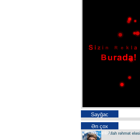
Sayğac
Ən çox
baxılanlar
Allah rəhmət eləs