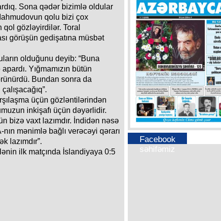
rdıq. Sona qədər bizimlə oldular
n Mahmudovun qolu bizi çox
qol gözləyirdilər. Toral
sı görüşün gedişatına müsbət
çuların olduğunu deyib: “Buna
apardı. Yığmamızın bütün
görünürdü. Bundan sonra da
 çalışacağıq”.
rşılaşma üçün gözləntilərindən
muzun inkişafı üçün dəyərlidir.
n bizə vaxt lazımdır. İndidən nəsə
nın mənimlə bağlı verəcəyi qərarı
Facebook
ək lazımdır”.
səhifəmiz
ənin ilk matçında İslandiyaya 0:5