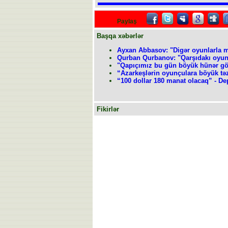
Paylaş
Başqa xəbərlər
Ayxan Abbasov: "Digər oyunlarla 
Qurban Qurbanov: "Qarşıdakı oyunla
"Qapıçımız bu gün böyük hünər gö
“Azarkeşlərin oyunçulara böyük tə
“100 dollar 180 manat olacaq” - D
Fikirlər