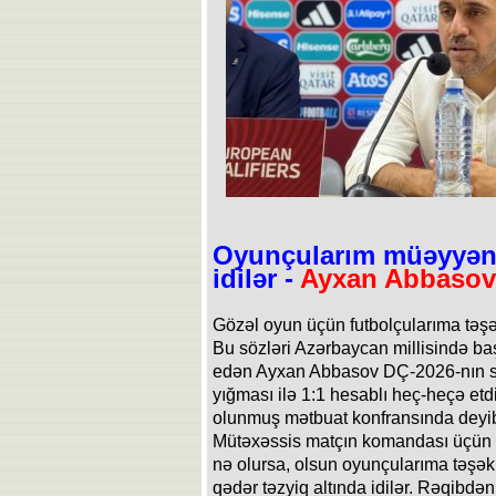
Oyunçularım müəyyən 
idilər -
Ayxan Abbasov
Gözəl oyun üçün futbolçularıma təşə
Bu sözləri Azərbaycan millisində ba
edən Ayxan Abbasov DÇ-2026-nın 
yığması ilə 1:1 hesablı heç-heçə etd
olunmuş mətbuat konfransında deyi
Mütəxəssis matçın komandası üçün y
nə olursa, olsun oyunçularıma təş
qədər təzyiq altında idilər. Rəqibdən