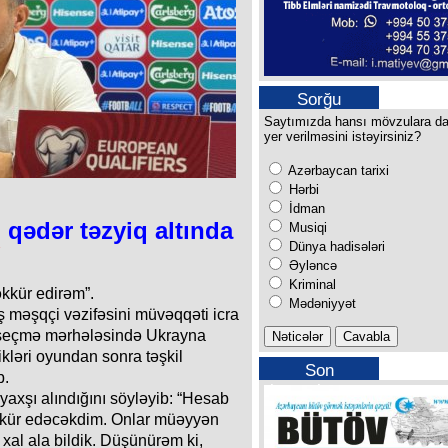
Sorğu
Saytımızda hansı mövzulara d
yer verilməsini istəyirsiniz?
Azərbaycan tarixi
Hərbi
İdman
qədər təzyiq altında
Musiqi
Dünya hadisələri
Əyləncə
Kriminal
kkür edirəm”.
Mədəniyyət
ş məşqçi vəzifəsini müvəqqəti icra
seçmə mərhələsində Ukrayna
ikləri oyundan sonra təşkil
Son
b.
buraxılışımız
axşı alındığını söyləyib: “Hesab
əkkür edəcəkdim. Onlar müəyyən
 xal ala bildik. Düşünürəm ki,