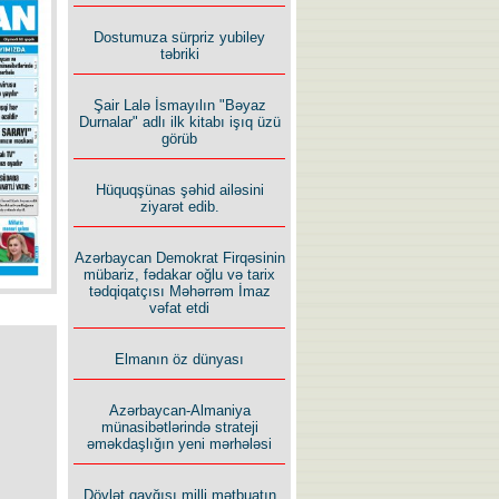
İlham İsmayıl yazır:
Dostumuza sürpriz yubiley
təbriki
Şair Lalə İsmayılın "Bəyaz
Durnalar" adlı ilk kitabı işıq üzü
görüb
Rusiyanın süqutunu qaçılmaz
Hüquqşünas şəhid ailəsini
edən beş şərt
ziyarət edib.
Azərbaycan Demokrat Firqəsinin
mübariz, fədakar oğlu və tarix
tədqiqatçısı Məhərrəm İmaz
vəfat etdi
Elmanın öz dünyası
Azərbaycan-Almaniya
münasibətlərində strateji
əməkdaşlığın yeni mərhələsi
Dövlət qayğısı milli mətbuatın