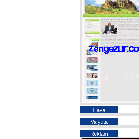
Hava
Valyuta
Reklam