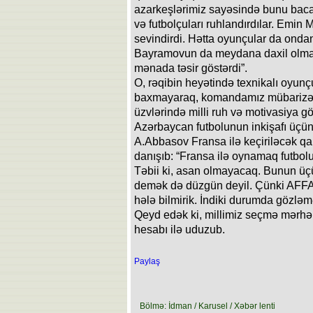
azarkeşlərimiz sayəsində bunu baca
və futbolçuları ruhlandırdılar. Emi
sevindirdi. Hətta oyunçular da ondan 
Bayramovun da meydana daxil olma
mənada təsir göstərdi”.
O, rəqibin heyətində texnikalı oyun
baxmayaraq, komandamız mübarizə 
üzvlərində milli ruh və motivasiya 
Azərbaycan futbolunun inkişafı üçün
A.Abbasov Fransa ilə keçiriləcək qa
danışıb: “Fransa ilə oynamaq futbolu
Təbii ki, asan olmayacaq. Bunun üçü
demək də düzgün deyil. Çünki AFFA-
hələ bilmirik. İndiki durumda gözləm
Qeyd edək ki, millimiz seçmə mərhəl
hesabı ilə uduzub.
Paylaş
Bölmə: İdman / Karusel / Xəbər lenti