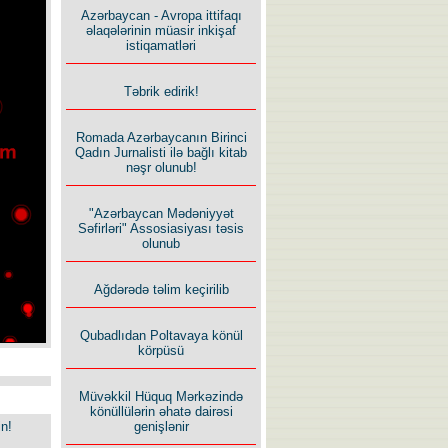
Azərbaycan - Avropa ittifaqı
əlaqələrinin müasir inkişaf
istiqamatləri
Təbrik edirik!
Romada Azərbaycanın Birinci
Qadın Jurnalisti ilə bağlı kitab
nəşr olunub!
"Azərbaycan Mədəniyyət
Səfirləri" Assosiasiyası təsis
olunub
Ağdərədə təlim keçirilib
Qubadlıdan Poltavaya könül
körpüsü
Müvəkkil Hüquq Mərkəzində
könüllülərin əhatə dairəsi
in!
genişlənir