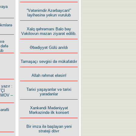
vaya
“Vətənimdir Azərbaycan!”
layihəsinə yekun vurulub
ökmlərə
Xalq qəhrəmanı Balo bəy
Vəkilovun məzarı ziyarət edilib.
 və
 dəfə
Əbədiyyət Gülü anıldı
üb
Tamaşaçı sevgisi də mükafatdır
Allah rəhmət eləsin!
azır :
Tarixi yaşayanlar və tarixi
TÇİ
yaradanlar
İMOV –
Xankəndi Mədəniyyət
ərəfli
Mərkəzində ilk konsert
Bir imza ilə başlayan yeni
strateji dövr