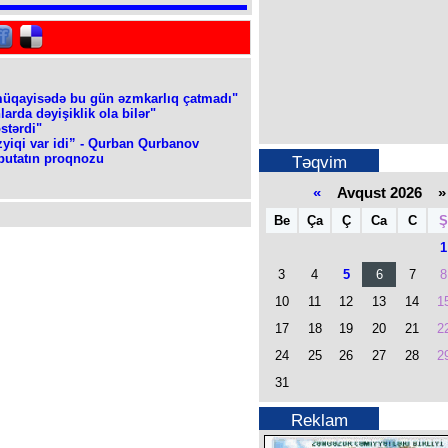
müqayisədə bu gün əzmkarlıq çatmadı"
rda dəyişiklik ola bilər"
stərdi"
zyiqi var idi” - Qurban Qurbanov
eputatın proqnozu
Təqvim
«
Avqust 2026 »
Be
Ça
Ç
Ca
C
Ş
1
3
4
5
6
7
8
10
11
12
13
14
1
17
18
19
20
21
2
24
25
26
27
28
2
31
Reklam