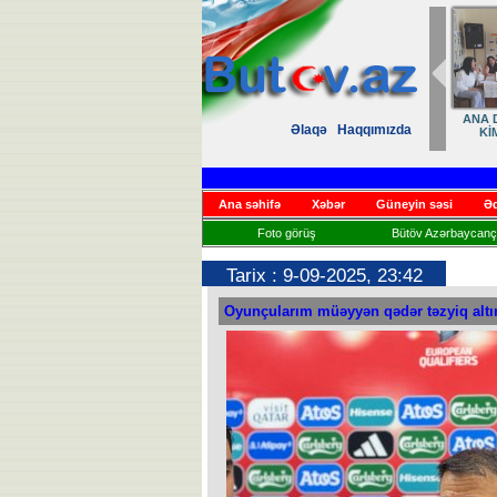
ANA D
Əlaqə
Haqqımızda
Kİ
Ana səhifə
Xəbər
Güneyin səsi
Əd
Foto görüş
Bütöv Azərbaycançı
Tarix : 9-09-2025, 23:42
Oyunçularım müəyyən qədər təzyiq altı