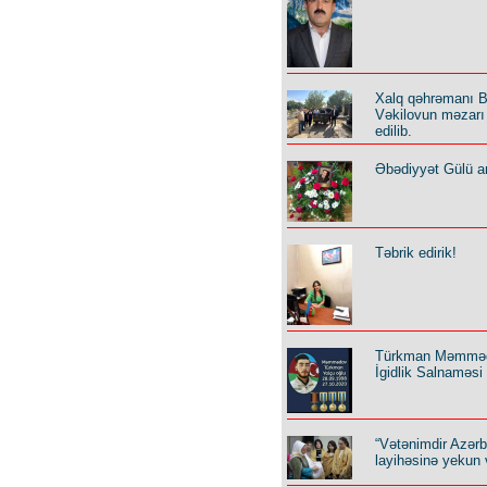
Xalq qəhrəmanı B
Vəkilovun məzarı 
edilib.
Əbədiyyət Gülü an
Təbrik edirik!
Türkman Məmmə
İgidlik Salnaməsi
“Vətənimdir Azər
layihəsinə yekun 