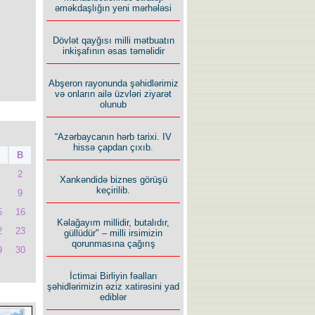
əməkdaşlığın yeni mərhələsi
Dövlət qayğısı milli mətbuatın
inkişafının əsas təməlidir
Abşeron rayonunda şəhidlərimiz
və onların ailə üzvləri ziyarət
olunub
“Azərbaycanın hərb tarixi. IV
hissə çapdan çıxıb.
B
2
Xankəndidə biznes görüşü
keçirilib.
9
5
16
Kəlağayım millidir, butalıdır,
2
23
güllüdür" – milli irsimizin
qorunmasına çağırış
9
30
İctimai Birliyin fəalları
şəhidlərimizin əziz xatirəsini yad
ediblər