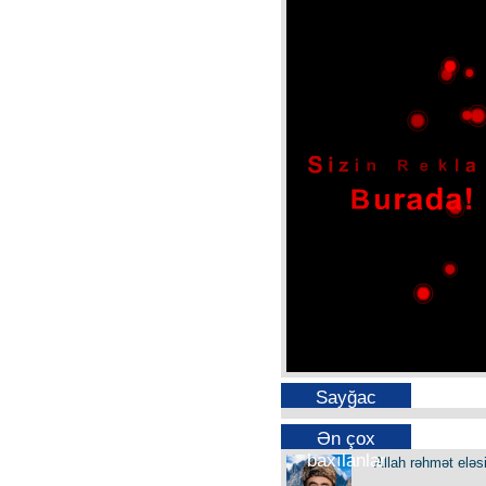
Sayğac
Ən çox
baxılanlar
Allah rəhmət eləs