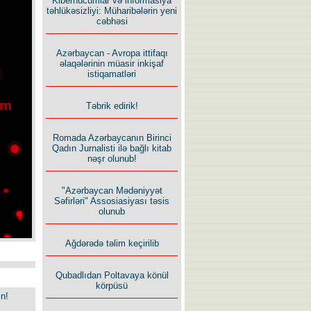
Kiberhücumlar və informasiya
təhlükəsizliyi: Müharibələrin yeni
cəbhəsi
Azərbaycan - Avropa ittifaqı
əlaqələrinin müasir inkişaf
istiqamatləri
Təbrik edirik!
Romada Azərbaycanın Birinci
Qadın Jurnalisti ilə bağlı kitab
nəşr olunub!
"Azərbaycan Mədəniyyət
Səfirləri" Assosiasiyası təsis
olunub
Ağdərədə təlim keçirilib
Qubadlıdan Poltavaya könül
körpüsü
in!