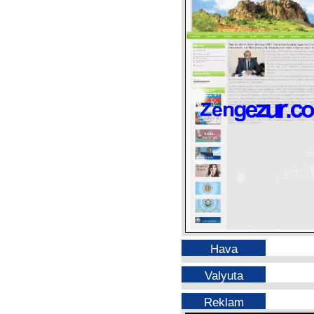
Hava
Valyuta
Reklam