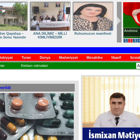
Andımız
dən Qayıdışa –
ANA DİLİMİZ – MİLLİ
Ruhumuzun manifesti
in Sonu Yaxındır
KİMLİYİMİZDİR
1
2
3
əbiyyat
Turan
Dünya
Mədəniyyət
Müsahibə
Maarif
Sosial
lar
Reklam xidmətləri
erildi