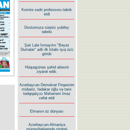
İlham İsmayıl yazır:
Komitə sədri professoru təbrik
etdi
Dostumuza sürpriz yubiley
təbriki
Şair Lalə İsmayılın "Bəyaz
Rusiyanın süqutunu qaçılmaz
Durnalar" adlı ilk kitabı işıq üzü
edən beş şərt
görüb
Hüquqşünas şəhid ailəsini
ziyarət edib.
Azərbaycan Demokrat Firqəsinin
mübariz, fədakar oğlu və tarix
tədqiqatçısı Məhərrəm İmaz
vəfat etdi
Elmanın öz dünyası
Azərbaycan-Almaniya
münasibətlərində strateji