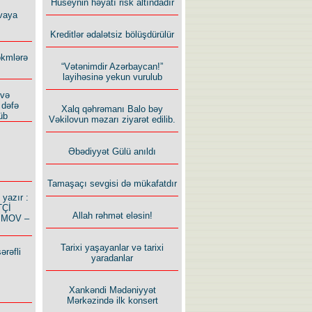
Hüseynin həyatı risk altındadır
vaya
Kreditlər ədalətsiz bölüşdürülür
ökmlərə
“Vətənimdir Azərbaycan!”
layihəsinə yekun vurulub
 və
 dəfə
Xalq qəhrəmanı Balo bəy
üb
Vəkilovun məzarı ziyarət edilib.
Əbədiyyət Gülü anıldı
Tamaşaçı sevgisi də mükafatdır
azır :
TÇİ
Allah rəhmət eləsin!
İMOV –
Tarixi yaşayanlar və tarixi
ərəfli
yaradanlar
Xankəndi Mədəniyyət
Mərkəzində ilk konsert