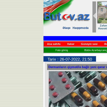
Zəfər
Əlaqə
Haqqımızda
Həsrət
Ana səhifə
Xəbər
Güneyin səsi
Əd
Foto görüş
Bütöv Azərbaycançı
Tarix : 26-07-2022, 21:50
Dərmanların qiymətilə bağlı yeni qərar v