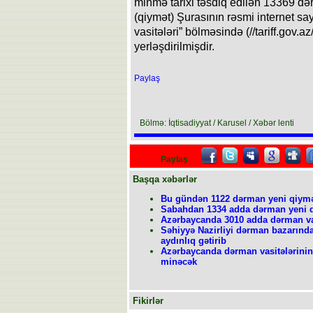
minmə tarixi təsdiq edilən 13369 dər
(qiymət) Şurasının rəsmi internet sa
vasitələri” bölməsində (//tariff.gov
yerləşdirilmişdir.
Paylaş
Bölmə: İqtisadiyyat / Karusel / Xəbər lenti
Paylaş
Başqa xəbərlər
Bu gündən 1122 dərman yeni qiymət
Sabahdan 1334 adda dərman yeni q
Azərbaycanda 3010 adda dərman vas
Səhiyyə Nazirliyi dərman bazarınd
aydınlıq gətirib
Azərbaycanda dərman vasitələrinin
minəcək
Fikirlər