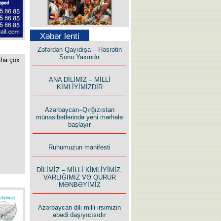
Səfər Alışarlı yazır
Xəbər lenti
Zəfərdən Qayıdışa – Həsrətin
Sonu Yaxındır
aha çox
ANA DİLİMİZ – MİLLİ
KİMLİYİMİZDİR
Uzun yolun Yolçusu
Azərbaycan–Qırğızıstan
münasibətlərində yeni mərhələ
başlayır
Ruhumuzun manifesti
Bu yolda mən varam!
DİLİMİZ – MİLLİ KİMLİYİMİZ,
VARLIĞIMIZ VƏ QÜRUR
MƏNBƏYİMİZ
Azərbaycan dili milli irsimizin
əbədi daşıyıcısıdır