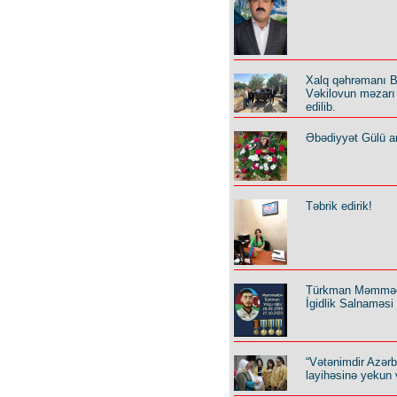
Xalq qəhrəmanı B
Vəkilovun məzarı 
edilib.
Əbədiyyət Gülü an
Təbrik edirik!
Türkman Məmmə
İgidlik Salnaməsi
“Vətənimdir Azər
layihəsinə yekun 