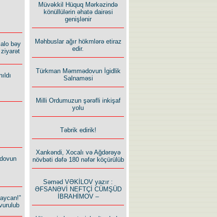
Müvəkkil Hüquq Mərkəzində
könüllülərin əhatə dairəsi
genişlənir
Məhbuslar ağır hökmlərə etiraz
alo bəy
edir.
ziyarət
Türkman Məmmədovun İgidlik
ıldı
Salnaməsi
Milli Ordumuzun şərəfli inkişaf
yolu
Təbrik edirik!
Xankəndi, Xocalı və Ağdərəyə
dovun
növbəti dəfə 180 nəfər köçürülüb
Səməd VƏKİLOV yazır :
ƏFSANƏVİ NEFTÇİ CÜMŞÜD
İBRAHİMOV –
baycan!”
vurulub