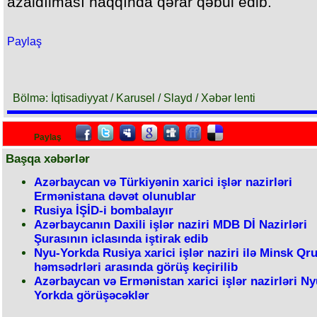
azaldılması haqqında qərar qəbul edib.
Paylaş
Bölmə: İqtisadiyyat / Karusel / Slayd / Xəbər lenti
Paylaş
Başqa xəbərlər
Azərbaycan və Türkiyənin xarici işlər nazirləri
Ermənistana dəvət olunublar
Rusiya İŞİD-i bombalayır
Azərbaycanın Daxili işlər naziri MDB Dİ Nazirləri
Şurasının iclasında iştirak edib
Nyu-Yorkda Rusiya xarici işlər naziri ilə Minsk Qr
həmsədrləri arasında görüş keçirilib
Azərbaycan və Ermənistan xarici işlər nazirləri Ny
Yorkda görüşəcəklər