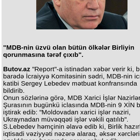
"MDB-nin üzvü olan bütün ölkələr Birliyin
qorunmasına tərəf çıxıb".
Butov.az
"Report"-a istinadən xəbər verir ki, 
barədə İcraiyyə Komitəsinin sədri, MDB-nin ic
katibi Sergey Lebedev mətbuat konfransında
bildirib.
Onun sözlərinə görə, MDB Xarici İşlər Nazirlər
Şurasının bugünkü iclasında MDB-nin 9 XİN b
iştirak edib: "Moldovadan xarici işlər naziri,
Ukraynadan müvəqqəti işlər vəkili qatılıb".
S.Lebedev həmçinin əlavə edib ki, Birlik hazır
iqtisadi vəziyyəti nəzərə alaraq, əksər xərclər