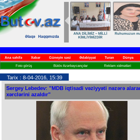
Elmanın öz dünyası
Dövlət qayğısı
Əlaqə
Haqqımızda
mətbuatın inki
əsas təməli
Ana səhifə
Xəbər
Güneyin səsi
Ədəbiyyat
Turan
Dünya
Foto görüş
Bütöv Azərbaycançılar
Reklam xidmətləri
Tarix : 8-04-2016, 15:39
Sergey Lebedev: "MDB iqtisadi vəziyyəti nəzərə alara
xərclərini azaldır"