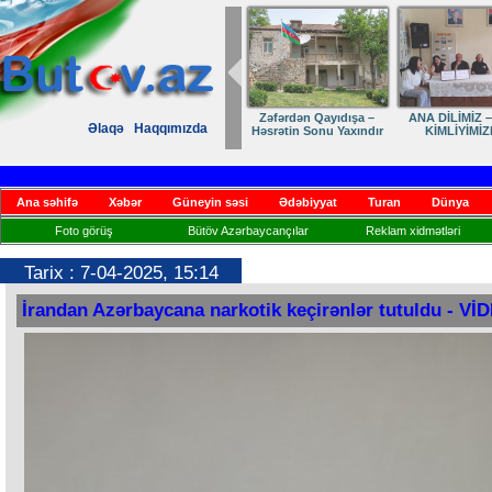
Zəfərdən Qayıdışa –
ANA DİLİMİZ –
Əlaqə
Haqqımızda
Həsrətin Sonu Yaxındır
KİMLİYİMİZ
Ana səhifə
Xəbər
Güneyin səsi
Ədəbiyyat
Turan
Dünya
Foto görüş
Bütöv Azərbaycançılar
Reklam xidmətləri
Tarix : 7-04-2025, 15:14
İrandan Azərbaycana narkotik keçirənlər tutuldu - Vİ