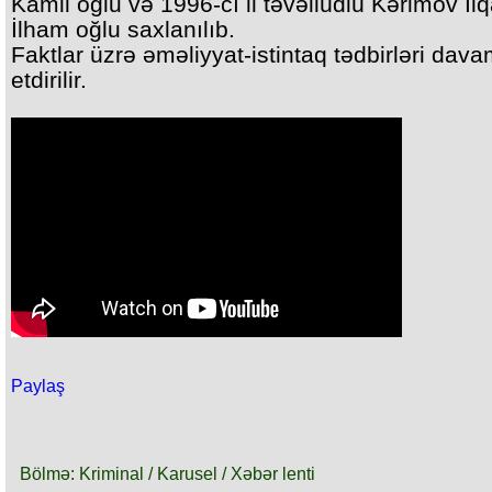
Kamil oğlu və 1996-cı il təvəllüdlü Kərimov İlq
İlham oğlu saxlanılıb.
Faktlar üzrə əməliyyаt-istintaq tədbirləri dаv
еtdirilir.
Paylaş
Bölmə: Kriminal / Karusel / Xəbər lenti