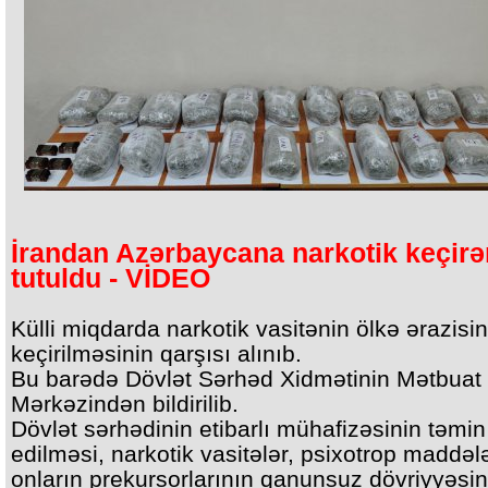
İrandan Azərbaycana narkotik keçirə
tutuldu - VİDEO
Külli miqdarda narkotik vasitənin ölkə ərazisi
keçirilməsinin qarşısı alınıb.
Bu barədə Dövlət Sərhəd Xidmətinin Mətbuat
Mərkəzindən bildirilib.
Dövlət sərhədinin etibarlı mühafizəsinin təmin
edilməsi, narkotik vasitələr, psixotrop maddəl
onların prekursorlarının qanunsuz dövriyyəsi