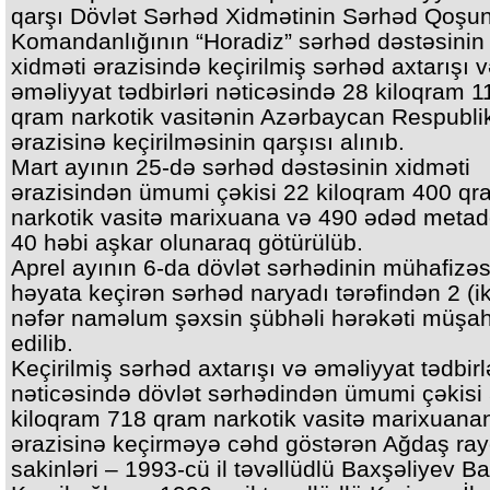
qarşı Dövlət Sərhəd Xidmətinin Sərhəd Qoşun
Komandanlığının “Horadiz” sərhəd dəstəsinin
xidməti ərazisində keçirilmiş sərhəd axtarışı 
əməliyyat tədbirləri nəticəsində 28 kiloqram 1
qram narkotik vasitənin Azərbaycan Respubli
ərazisinə keçirilməsinin qarşısı alınıb.
Mart ayının 25-də sərhəd dəstəsinin xidməti
ərazisindən ümumi çəkisi 22 kiloqram 400 qr
narkotik vasitə marixuana və 490 ədəd meta
40 həbi aşkar olunaraq götürülüb.
Aprel ayının 6-da dövlət sərhədinin mühafizəs
həyata keçirən sərhəd naryadı tərəfindən 2 (ik
nəfər naməlum şəxsin şübhəli hərəkəti müşa
edilib.
Keçirilmiş sərhəd axtarışı və əməliyyat tədbirl
nəticəsində dövlət sərhədindən ümumi çəkisi
kiloqram 718 qram narkotik vasitə marixuanan
ərazisinə keçirməyə cəhd göstərən Ağdaş ra
sakinləri – 1993-cü il təvəllüdlü Baxşəliyev Ba