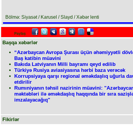
Bölmə: Siyasət / Karusel / Slayd / Xəbər lenti
Paylaş
Başqa xəbərlər
“Azərbaycan Avropa Şurası üçün əhəmiyyətli dövlə
Baş katibin müavini
Bakıda Latviyanın Milli bayramı qeyd edilib
Türkiyə Rusiya aviasiyasına hərbi baza verəcək
Korrupsiyaya qarşı regional əməkdaşlıq uğurla d
etdirilir
Rumıniyanın təhsil nazirinin müavini: "Azərbaycan
məktəbləri ilə əməkdaşlıq haqqında bir sıra sazişl
imzalayacağıq"
Fikirlər