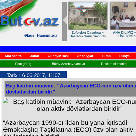
Zəfərdən Qayıdışa –
ANA DİLİMİZ – MİLLİ
Ruhumuzun manifesti
Dost
Əlaqə
Haqqımızda
əsrətin Sonu Yaxındır
KİMLİYİMİZDİR
yu
Ana səhifə
Xəbər
Güneyin səsi
Ədəbiyyat
Turan
Dünya
Foto görüş
Bütöv Azərbaycançılar
Reklam xidmətləri
Tarix : 6-06-2017, 11:07
Baş katibin müavini: “Azərbaycan ECO-nun üzv olan 
dövlətlərdən biridir”
“Azərbaycan 1990-cı ildən bu yana İqtisadi
Əməkdaşlıq Təşkilatına (ECO) üzv olan aktiv