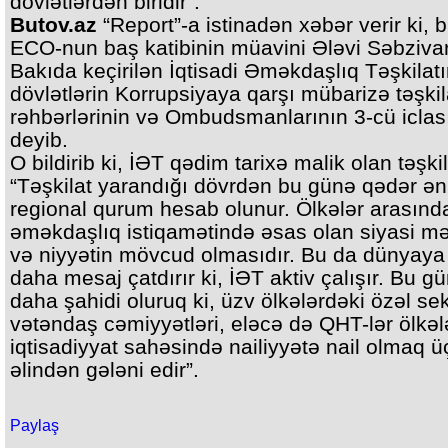
dövlətlərdən biridir”.
Butov.az
“Report”-a istinadən xəbər verir ki, 
ECO-nun baş katibinin müavini Ələvi Səbzivar
Bakıda keçirilən İqtisadi Əməkdaşlıq Təşkilat
dövlətlərin Korrupsiyaya qarşı mübarizə təşkila
rəhbərlərinin və Ombudsmanlarının 3-cü icla
deyib.
O bildirib ki, İƏT qədim tarixə malik olan təşkil
“Təşkilat yarandığı dövrdən bu günə qədər ə
regional qurum hesab olunur. Ölkələr arasınd
əməkdaşlıq istiqamətində əsas olan siyasi m
və niyyətin mövcud olmasıdır. Bu da dünyaya 
daha mesaj çatdırır ki, İƏT aktiv çalışır. Bu gü
daha şahidi oluruq ki, üzv ölkələrdəki özəl sek
vətəndaş cəmiyyətləri, eləcə də QHT-lər ölkəl
iqtisadiyyat sahəsində nailiyyətə nail olmaq 
əlindən gələni edir”.
Paylaş