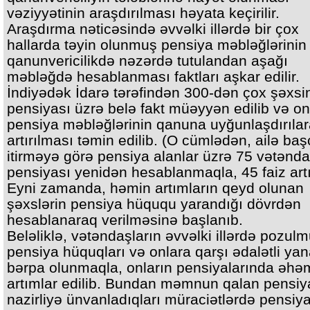
vəziyyətinin araşdırılması həyata keçirilir.
Araşdırma nəticəsində əvvəlki illərdə bir çox
hallarda təyin olunmuş pensiya məbləğlərinin
qanunvericilikdə nəzərdə tutulandan aşağı
məbləğdə hesablanması faktları aşkar edilir.
İndiyədək İdarə tərəfindən 300-dən çox şəxsi
pensiyası üzrə belə fakt müəyyən edilib və on
pensiya məbləğlərinin qanuna uyğunlaşdırıla
artırılması təmin edilib. (O cümlədən, ailə baş
itirməyə görə pensiya alanlar üzrə 75 vətənda
pensiyası yenidən hesablanmaqla, 45 faiz artır
Eyni zamanda, həmin artımların qeyd olunan
şəxslərin pensiya hüququ yarandığı dövrdən
hesablanaraq verilməsinə başlanıb.
Beləliklə, vətəndaşların əvvəlki illərdə pozul
pensiya hüquqları və onlara qarşı ədalətli y
bərpa olunmaqla, onların pensiyalarında əhəm
artımlar edilib. Bundan məmnun qalan pensiya
nazirliyə ünvanladıqları müraciətlərdə pensiy