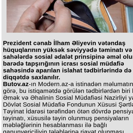
Prezident cənab İlham Əliyevin vətəndaş
hüquqlarının yüksək səviyyədə təminatı və
sahələrdə sosial ədalət prinsipinə əməl ol
barədə tapşırığının icrası sosial müdafiə
sahəsində aparılan islahat tədbirlərində d
diqqətdə saxlanılır.
Butov.az
-ın Modern.az-a istinadən məlumatı
görə, bu istiqamətdə görülən tədbirlərdən biri 
Əmək və Əhalinin Sosial Müdafiəsi Nazirliyi 
Dövlət Sosial Müdafiə Fondunun Xüsusi Şərtl
Təyinat İdarəsi tərəfindən ötən dövrdə pensiy
təyinatı, xüsusilə təyin olunmuş pensiyaların
məbləğlərinin hesablanması ilə bağlı
qanunvericiliyin tələblərinə riayət olunması