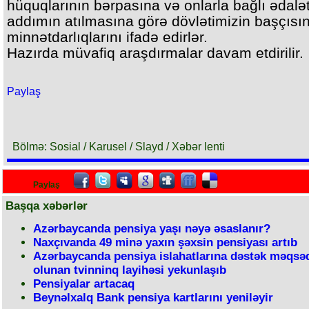
hüquqlarının bərpasına və onlarla bağlı ədalət
addımın atılmasına görə dövlətimizin başçısı
minnətdarlıqlarını ifadə edirlər.
Hazırda müvafiq araşdırmalar davam etdirilir.
Paylaş
Bölmə: Sosial / Karusel / Slayd / Xəbər lenti
Paylaş
Başqa xəbərlər
Azərbaycanda pensiya yaşı nəyə əsaslanır?
Naxçıvanda 49 minə yaxın şəxsin pensiyası artıb
Azərbaycanda pensiya islahatlarına dəstək məqsəd
olunan tvinninq layihəsi yekunlaşıb
Pensiyalar artacaq
Beynəlxalq Bank pensiya kartlarını yeniləyir