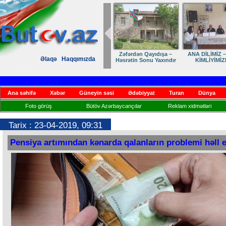
LİMİZ – MİLLİ
Ruhumuzun manifesti
Dostumuza sürpriz
Elmanın öz
Əlaqə
Haqqımızda
LİYİMİZDİR
yubiley təbriki
Ana səhifə
Xəbər
Güneyin səsi
Ədəbiyyat
Turan
Dünya
Foto görüş
Bütöv Azərbaycançılar
Reklam xidmətləri
Tarix : 23-04-2019, 09:31
Pensiya artımından kənarda qalanların problemi həll e