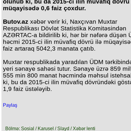
olunub ki, bu da 2015-ci ilin müvafiq dövrü 
müqayisədə 0,6 faiz çoxdur.
Butov.az
xəbər verir ki, Naxçıvan Muxtar
Respublikası Dövlət Statistika Komitəsindən
AZƏRTAC-a bildirilib ki, hər bir nəfərə düşən
həcmi 2015-ci ilin müvafiq dövrü ilə müqayis
faiz artaraq 5042,3 manata çatıb.
Muxtar respublikada yaradılan ÜDM tərkibində
yeri sənaye sahəsi tutur. Sənaye üzrə 859 mi
555 min 800 manat həcmində məhsul istehsal 
ki, bu da 2015-ci ilin müvafiq dövründəki göstə
1,9 faiz üstələyib.
Paylaş
Bölmə: Sosial / Karusel / Slayd / Xəbər lenti