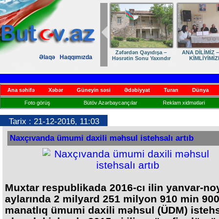
Zəfərdən Qayıdışa –
ANA DİLİMİZ –
Əlaqə
Haqqımızda
Həsrətin Sonu Yaxındır
KİMLİYİMİZ
Ana səhifə
Xəbər
Güneyin səsi
Ədəbiyyat
Turan
Dünya
Foto görüş
Bütöv Azərbaycançılar
Reklam xidmətləri
Tarix : 21-12-2016, 11:03
Naxçıvanda ümumi daxili məhsul istehsalı artıb
Muxtar respublikada 2016-cı ilin yanvar-no
aylarında 2 milyard 251 milyon 910 min 90
manatlıq ümumi daxili məhsul (ÜDM) isteh