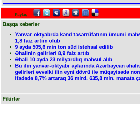
Paylaş
Başqa xəbərlər
Yanvar-oktyabrda kənd təsərrüfatının ümumi məh
1,8 faiz artım olub
9 ayda 505,6 min ton süd istehsal edilib
Əhalinin gəlirləri 8,9 faiz artıb
Əhali 10 ayda 23 milyardlıq məhsul alıb
Bu ilin yanvar-oktyabr aylarında Azərbaycan əhali
gəlirləri əvvəlki ilin eyni dövrü ilə müqayisədə no
ifadədə 8,7% artaraq 36 mlrd. 635,8 mln. manata ç
Fikirlər