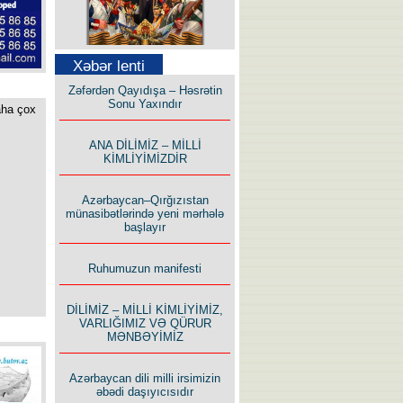
Səfər Alışarlı yazır
Xəbər lenti
Zəfərdən Qayıdışa – Həsrətin
Sonu Yaxındır
aha çox
ANA DİLİMİZ – MİLLİ
KİMLİYİMİZDİR
Uzun yolun Yolçusu
Azərbaycan–Qırğızıstan
münasibətlərində yeni mərhələ
başlayır
Ruhumuzun manifesti
Bu yolda mən varam!
DİLİMİZ – MİLLİ KİMLİYİMİZ,
VARLIĞIMIZ VƏ QÜRUR
MƏNBƏYİMİZ
Azərbaycan dili milli irsimizin
əbədi daşıyıcısıdır