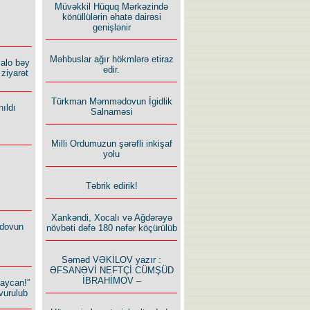
Müvəkkil Hüquq Mərkəzində
könüllülərin əhatə dairəsi
genişlənir
Məhbuslar ağır hökmlərə etiraz
alo bəy
edir.
ziyarət
Türkman Məmmədovun İgidlik
ıldı
Salnaməsi
Milli Ordumuzun şərəfli inkişaf
yolu
Təbrik edirik!
Xankəndi, Xocalı və Ağdərəyə
dovun
növbəti dəfə 180 nəfər köçürülüb
Səməd VƏKİLOV yazır :
ƏFSANƏVİ NEFTÇİ CÜMŞÜD
İBRAHİMOV –
baycan!”
vurulub