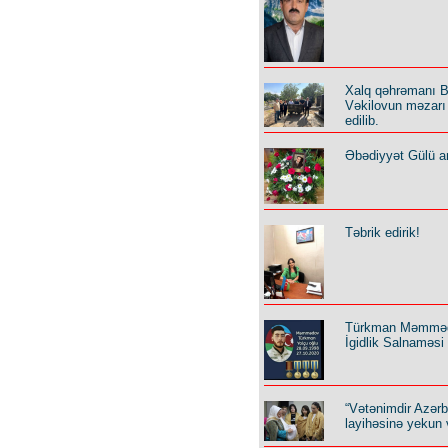
Xalq qəhrəmanı B
Vəkilovun məzarı 
edilib.
Əbədiyyət Gülü an
Təbrik edirik!
Türkman Məmmə
İgidlik Salnaməsi
“Vətənimdir Azər
layihəsinə yekun 