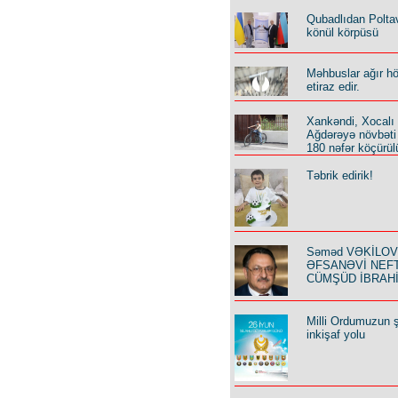
Qubadlıdan Polta
könül körpüsü
Məhbuslar ağır h
etiraz edir.
Xankəndi, Xocalı
Ağdərəyə növbəti
180 nəfər köçürül
Təbrik edirik!
Səməd VƏKİLOV y
ƏFSANƏVİ NEF
CÜMŞÜD İBRAH
Milli Ordumuzun ş
inkişaf yolu