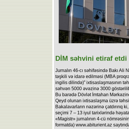
DİM səhvini etiraf etdi
Jurnalın 46-cı səhifəsində Bakı Ali
təşkili və idarə edilməsi (MBA proqr
ingilis dilində)” ixtisaslaşmasının t
səhvən 5000 əvəzinə 3000 göstərili
Bu barədə Dövlət İmtahan Mərkəzind
Qeyd olunan ixtisaslaşma üzrə təhsi
Bakalavarların nəzərinə çatdırırıq ki
seçimi 7 – 13 iyul tarixlərində həyata
«Magistr» jurnalının 4-cü nömrəsini
formatda) www.abiturient.az saytında