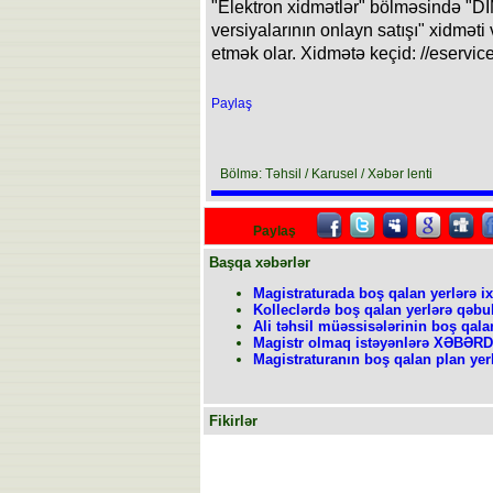
"Elektron xidmətlər" bölməsində "Dİ
versiyalarının onlayn satışı" xidməti
etmək olar. Xidmətə keçid: //eservic
Paylaş
Bölmə: Təhsil / Karusel / Xəbər lenti
Paylaş
Başqa xəbərlər
Magistraturada boş qalan yerlərə ix
Kolleclərdə boş qalan yerlərə qəbu
Ali təhsil müəssisələrinin boş qala
Magistr olmaq istəyənlərə XƏBƏR
Magistraturanın boş qalan plan yer
Fikirlər