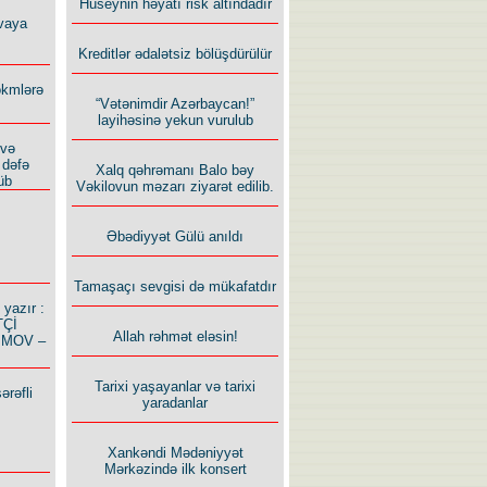
Hüseynin həyatı risk altındadır
vaya
Kreditlər ədalətsiz bölüşdürülür
ökmlərə
“Vətənimdir Azərbaycan!”
layihəsinə yekun vurulub
 və
 dəfə
Xalq qəhrəmanı Balo bəy
üb
Vəkilovun məzarı ziyarət edilib.
Əbədiyyət Gülü anıldı
Tamaşaçı sevgisi də mükafatdır
azır :
TÇİ
Allah rəhmət eləsin!
İMOV –
Tarixi yaşayanlar və tarixi
ərəfli
yaradanlar
Xankəndi Mədəniyyət
Mərkəzində ilk konsert