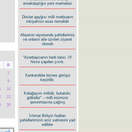
əməkdaşlığın yeni mərhələsi
Dövlət qayğısı milli mətbuatın
inkişafının əsas təməlidir
Abşeron rayonunda şəhidlərimiz
və onların ailə üzvləri ziyarət
olunub
“Azərbaycanın hərb tarixi. IV
hissə çapdan çıxıb.
B
2
Xankəndidə biznes görüşü
keçirilib.
9
5
16
Kəlağayım millidir, butalıdır,
2
23
güllüdür" – milli irsimizin
qorunmasına çağırış
9
30
İctimai Birliyin fəalları
şəhidlərimizin əziz xatirəsini yad
ediblər