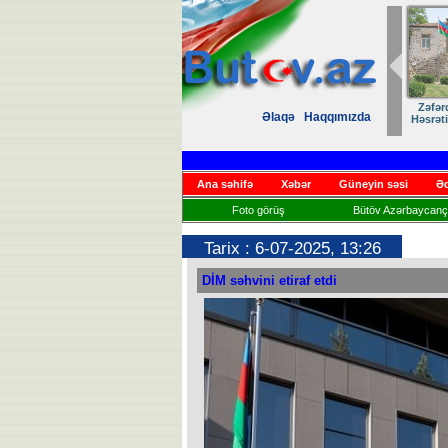
Zəfər
Əlaqə
Haqqımızda
Həsrət
Ana səhifə
Xəbər
Güneyin səsi
Əd
Foto görüş
Bütöv Azərbaycançı
Tarix : 6-07-2025, 13:26
DİM səhvini etiraf etdi