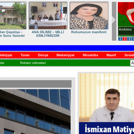
Andımız
dən Qayıdışa –
ANA DİLİMİZ – MİLLİ
Ruhumuzun manifesti
in Sonu Yaxındır
KİMLİYİMİZDİR
1
2
3
əbiyyat
Turan
Dünya
Mədəniyyət
Müsahibə
Maarif
Sosial
lar
Reklam xidmətləri