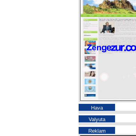
Hava
Valyuta
Reklam