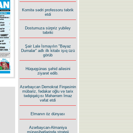
İlham İsmayıl yazır:
Komitə sədri professoru təbrik
etdi
Dostumuza sürpriz yubiley
təbriki
Şair Lalə İsmayılın "Bəyaz
Rusiyanın süqutunu qaçılmaz
Durnalar" adlı ilk kitabı işıq üzü
edən beş şərt
görüb
Hüquqşünas şəhid ailəsini
ziyarət edib.
Azərbaycan Demokrat Firqəsinin
mübariz, fədakar oğlu və tarix
tədqiqatçısı Məhərrəm İmaz
vəfat etdi
Elmanın öz dünyası
Azərbaycan-Almaniya
münasibətlərində strateji