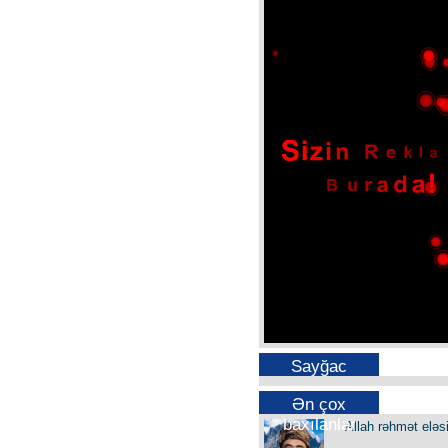
Sayğac
Ən çox
baxılanlar
Allah rəhmət eləs