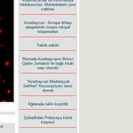
Kiberhücumlar və informasiya
təhlükəsizliyi: Müharibələrin yeni
cəbhəsi
Azərbaycan - Avropa ittifaqı
əlaqələrinin müasir inkişaf
istiqamatləri
Təbrik edirik!
Romada Azərbaycanın Birinci
Qadın Jurnalisti ilə bağlı kitab
nəşr olunub!
"Azərbaycan Mədəniyyət
Səfirləri" Assosiasiyası təsis
olunub
Ağdərədə təlim keçirilib
Qubadlıdan Poltavaya könül
körpüsü
in!