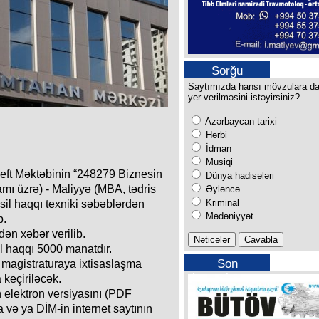
Sorğu
Saytımızda hansı mövzulara d
yer verilməsini istəyirsiniz?
Azərbaycan tarixi
Hərbi
İdman
Musiqi
 Neft Məktəbinin “248279 Biznesin
Dünya hadisələri
amı üzrə) - Maliyyə (MBA, tədris
Əyləncə
Kriminal
əhsil haqqı texniki səbəblərdən
Mədəniyyət
b.
ən xəbər verilib.
l haqqı 5000 manatdır.
Son
, magistraturaya ixtisaslaşma
buraxılışımız
 keçiriləcək.
n elektron versiyasını (PDF
 və ya DİM-in internet saytının