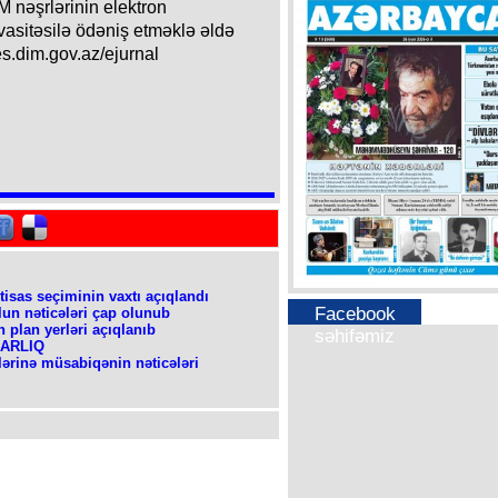
M nəşrlərinin elektron
 vasitəsilə ödəniş etməklə əldə
es.dim.gov.az/ejurnal
tisas seçiminin vaxtı açıqlandı
Facebook
lun nəticələri çap olunub
n plan yerləri açıqlanıb
səhifəmiz
DARLIQ
lərinə müsabiqənin nəticələri