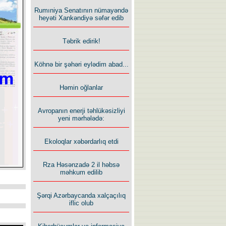
Rumıniya Senatının nümayəndə
heyəti Xankəndiyə səfər edib
Təbrik edirik!
Köhnə bir şəhəri eylədim abad...
Həmin oğlanlar
Avropanın enerji təhlükəsizliyi
yeni mərhələdə:
Ekoloqlar xəbərdarlıq etdi
Rza Həsənzadə 2 il həbsə
məhkum edilib
Şərqi Azərbaycanda xalçaçılıq
iflic olub