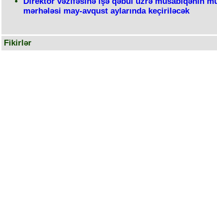
Direktor vəzifəsinə işə qəbul üzrə müsabiqənin m
mərhələsi may-avqust aylarında keçiriləcək
Fikirlər