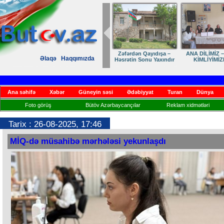
Zəfərdən Qayıdışa –
ANA DİLİMİZ –
Əlaqə
Haqqımızda
Həsrətin Sonu Yaxındır
KİMLİYİMİZ
Ana səhifə
Xəbər
Güneyin səsi
Ədəbiyyat
Turan
Dünya
Foto görüş
Bütöv Azərbaycançılar
Reklam xidmətləri
Tarix : 26-08-2025, 17:46
MİQ-də müsahibə mərhələsi yekunlaşdı