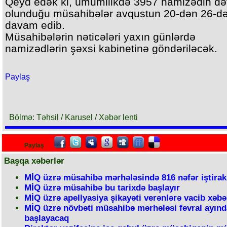
Qeyd edək ki, ümumilikdə 3957 namizədin də
olunduğu müsahibələr avqustun 20-dən 26-d
davam edib.
Müsahibələrin nəticələri yaxın günlərdə
namizədlərin şəxsi kabinetinə göndəriləcək.
Paylaş
Bölmə: Təhsil / Karusel / Xəbər lenti
Paylaş
Başqa xəbərlər
MİQ üzrə müsahibə mərhələsində 816 nəfər iştirak
MİQ üzrə müsahibə bu tarixdə başlayır
MİQ üzrə apellyasiya şikayəti verənlərə vacib xəbə
MİQ üzrə növbəti müsahibə mərhələsi fevral ayın
başlayacaq