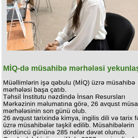
MİQ-də müsahibə mərhələsi yekunla
Müəllimlərin işə qəbulu (MİQ) üzrə müsahibə
mərhələsi başa çatıb.
Təhsil İnstitutu nəzdində İnsan Resursları
Mərkəzinin məlumatına görə, 26 avqust müsa
mərhələsinin son günü olub.
26 avqust tarixində kimya, ingilis dili və tarix f
üzrə müsahibələr təşkil edilib. Müsahibələrin
dördüncü gününə 285 nəfər dəvət olunub.