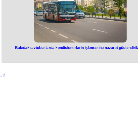
Bakıdakı avtobuslarda kondisionerlərin işləməsinə nəzarət gücləndiri
1
2