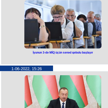
Layihədə iştirak etmək istəyən motivasiyalı, həvəskar və məsuliyyətli
gənclər aşağıdakı link vasitəsilə qeydiyyatdan keçə bilərlər:
https://bit.ly/3PMOt5c
İyunun 3-də MİQ üçün sənəd qəbulu başlayır
1-06-2022, 15:26