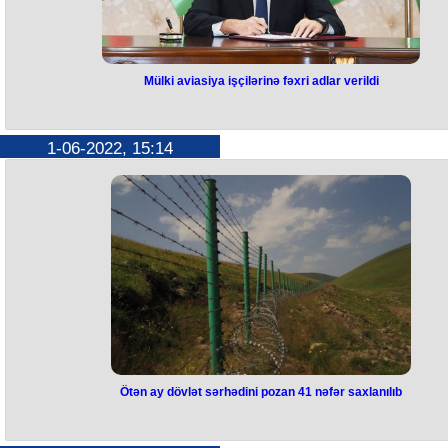
Mülki aviasiya işçilərinə fəxri adlar verildi
1-06-2022, 15:14
Ötən ay dövlət sərhədini pоzan 41 nəfər saxlanılıb