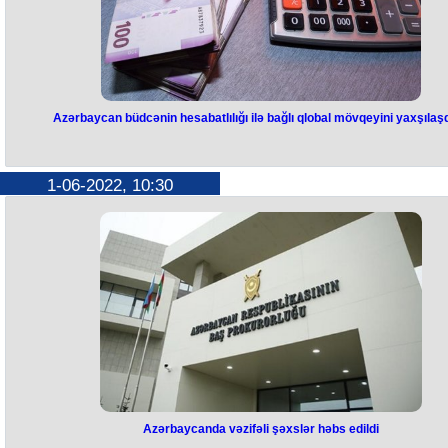
Azərbaycan büdcənin hesabatlılığı ilə bağlı qlobal mövqeyini yaxşılaşd
1-06-2022, 10:30
Azərbaycanda vəzifəli şəxslər həbs edildi