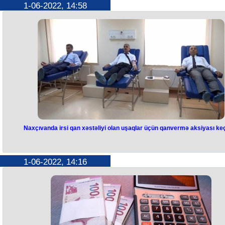
1-06-2022, 14:58
Naxçıvanda irsi qan xəstəliyi olan uşaqlar üçün qanvermə aksiyası keçi
1-06-2022, 14:16