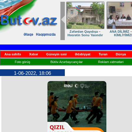
Zəfərdən Qayıdışa –
ANA DİLİMİZ –
Əlaqə
Haqqımızda
Həsrətin Sonu Yaxındır
KİMLİYİMİZ
Ana səhifə
Xəbər
Güneyin səsi
Ədəbiyyat
Turan
Dünya
Foto görüş
Bütöv Azərbaycançılar
Reklam xidmətləri
1-06-2022, 18:06