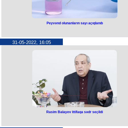
Nahar fasiləsinin ardından, uşaqlar Bakı Zoologiya Parkında olublar.
Peyvənd olunanların sayı açıqlanıb
Burada onlar ilk olaraq, zooparkda məskunlaşan vəhşi heyvan növləri i
tanış olub onların davranışlarını böyük maraqla izləyiblər. Daha sonr
müxtəlif əhilləşdirilmiş ponilər, keçilər, dovşanlar və s. ev heyvanları il
tanış olub.
31-05-2022, 16:05
Rasim Balayev ittifaqa sədr seçildi