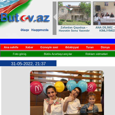
Zəfərdən Qayıdışa –
ANA DİLİMİZ –
Əlaqə
Haqqımızda
Həsrətin Sonu Yaxındır
KİMLİYİMİZ
Ana səhifə
Xəbər
Güneyin səsi
Ədəbiyyat
Turan
Dünya
Foto görüş
Bütöv Azərbaycançılar
Reklam xidmətləri
31-05-2022, 21:37