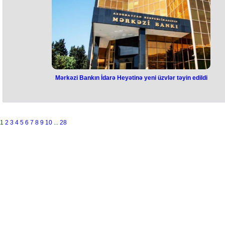
Mərkəzi Bankın İdarə Heyətinə yeni üzvlər təyin edildi
1
2
3
4
5
6
7
8
9
10
...
28