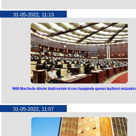
31-05-2022, 11:13
Milli Məclisdə dövlət büdcəsinin icrası haqqında qanun layihəsi müzakirə
31-05-2022, 11:07