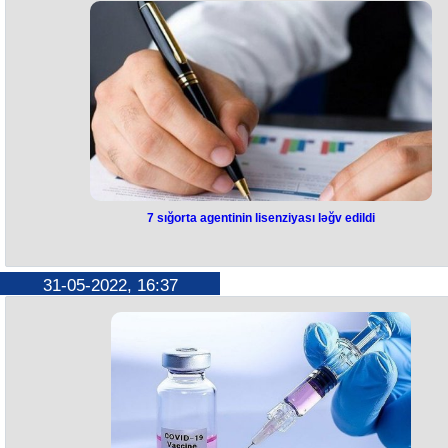
Gəzinti Sumqayıtda yerləşən “Fun World” uşaq əyləncə mərkəzini
7 sığorta agentinin lisenziyası ləğv edildi
ziyarətlə başlayıb. Uşaqlar buradakı müxtəlif əyləncə qurğularından v
oyun aparatlarından istifadə edərək şən vaxt keçirdiblər. Əyləncə
mərkəzindən sonra dünyanın qabaqcıl ictimai iaşə brendlərindən biri o
“McDonald’s”-ın dəstəyi ilə uşaqlar üçün nahar təşkil olunub. Restora
işçilərinin diqqət və qayğısı, həmçinin bütün uşaqların sevimli yeməyi
31-05-2022, 16:37
uşaqların sevincinə səbəb olub.