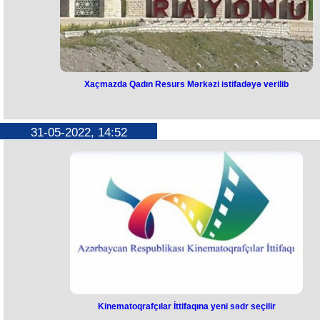
Xaçmazda Qadın Resurs Mərkəzi istifadəyə verilib
31-05-2022, 14:52
Kinematoqrafçılar İttifaqına yeni sədr seçilir