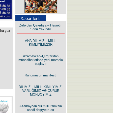
Səfər Alışarlı yazır
Xəbər lenti
Zəfərdən Qayıdışa – Həsrətin
Sonu Yaxındır
aha çox
ANA DİLİMİZ – MİLLİ
KİMLİYİMİZDİR
Uzun yolun Yolçusu
Azərbaycan–Qırğızıstan
münasibətlərində yeni mərhələ
başlayır
Ruhumuzun manifesti
Bu yolda mən varam!
DİLİMİZ – MİLLİ KİMLİYİMİZ,
VARLIĞIMIZ VƏ QÜRUR
MƏNBƏYİMİZ
Azərbaycan dili milli irsimizin
əbədi daşıyıcısıdır