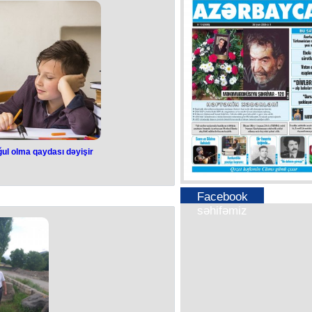
u barədə bazar ertəsi açıqlama verib:
əməliyyat səyləri öz bəhrəsini verdi.
ləri nəticəsində biz bir sıra terror
yda terrorçu Türkiyə ərazisində həbs
du”.
ayyib Ərdoğana göstərdiyi səylərə
ə yəhudilərə qarşı İranın səylərinin
lərin davam etdirildiyini vurğulayıb.
hbarat Təşkilatı (MİT) İran İnqilab
qüvvələrinə qarşı əməliyyat keçirib
örətmək istəyən İrana bağlı şəxsləri
yıb.
keçirilən əməliyyat nəticəsində bir
 üzvü olan şəxslər həbs olunub.
idan
ğul olma qaydası dəyişir
Facebook
səhifəmiz