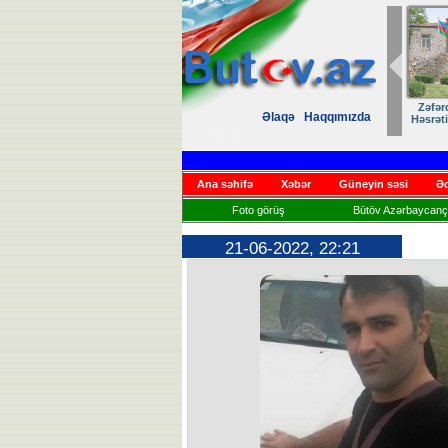
Zəfər
Əlaqə
Haqqımızda
Həsrət
Ana səhifə
Xəbər
Güneyin səsi
Əd
Foto görüş
Bütöv Azərbaycançı
21-06-2022, 22:21