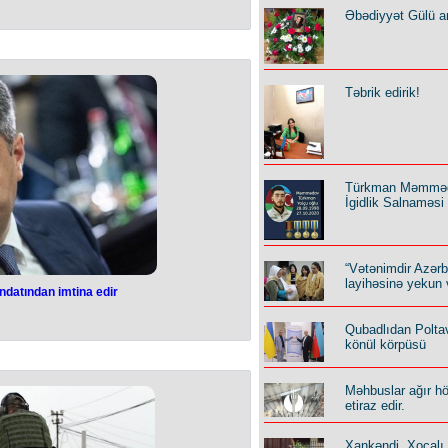
Əbədiyyət Gülü an
Təbrik edirik!
Türkman Məmmə
İgidlik Salnaməsi
“Vətənimdir Azər
layihəsinə yekun 
datından imtina edir
datından imtina edir
var” fraksiyasının rəhbəri, Vətən
Qubadlıdan Polta
deputat mandatından imtina edir. Bu
könül körpüsü
şəbəkə hesabında yazıb.
əəccüblü olmadı. Çünki bir neçə dəfə
özümü bu parlamentdə görmürəm.
Məhbuslar ağır h
akimiyyətin dağıdıcı fəaliyyətini
etiraz edir.
xarmaq hüququ verib. Lakin indiki
fektiv platforma olmaqdan çıxıb”, -
bildirib.
Xankəndi, Xocalı