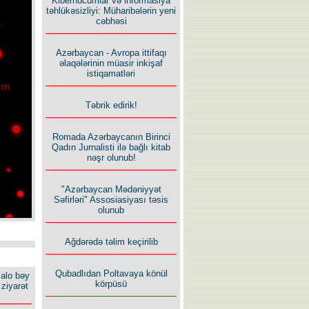
Kiberhücumlar və informasiya
təhlükəsizliyi: Müharibələrin yeni
cəbhəsi
Azərbaycan - Avropa ittifaqı
əlaqələrinin müasir inkişaf
istiqamatləri
Təbrik edirik!
Romada Azərbaycanın Birinci
Qadın Jurnalisti ilə bağlı kitab
nəşr olunub!
"Azərbaycan Mədəniyyət
Səfirləri" Assosiasiyası təsis
olunub
Ağdərədə təlim keçirilib
Qubadlıdan Poltavaya könül
alo bəy
körpüsü
ziyarət