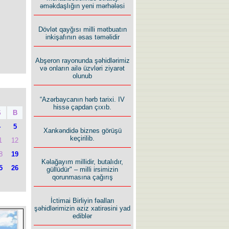
əməkdaşlığın yeni mərhələsi
Dövlət qayğısı milli mətbuatın
inkişafının əsas təməlidir
Abşeron rayonunda şəhidlərimiz
və onların ailə üzvləri ziyarət
olunub
“Azərbaycanın hərb tarixi. IV
hissə çapdan çıxıb.
Ş
B
4
5
Xankəndidə biznes görüşü
keçirilib.
1
12
8
19
Kəlağayım millidir, butalıdır,
5
26
güllüdür" – milli irsimizin
qorunmasına çağırış
İctimai Birliyin fəalları
şəhidlərimizin əziz xatirəsini yad
ediblər