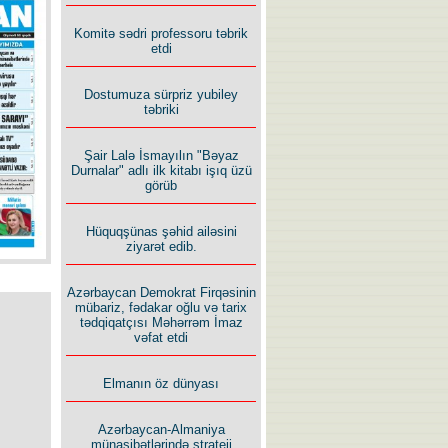
İlham İsmayıl yazır:
Komitə sədri professoru təbrik
etdi
Dostumuza sürpriz yubiley
təbriki
Şair Lalə İsmayılın "Bəyaz
Rusiyanın süqutunu qaçılmaz
Durnalar" adlı ilk kitabı işıq üzü
edən beş şərt
görüb
Hüquqşünas şəhid ailəsini
ziyarət edib.
Azərbaycan Demokrat Firqəsinin
mübariz, fədakar oğlu və tarix
tədqiqatçısı Məhərrəm İmaz
vəfat etdi
Elmanın öz dünyası
Azərbaycan-Almaniya
münasibətlərində strateji