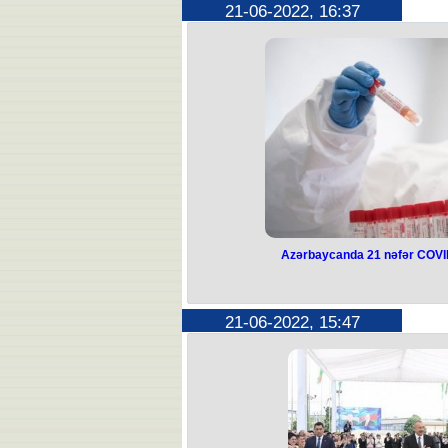
Ş.Əsgərov Kəlbəcər işğal olunduqd
21-06-2022, 16:37
qurdu. Onun adını Şahid Muzey, K
Muzey adlandırdı. Ruhu şa
Azərbaycanda 21 nəfər COVID
21-06-2022, 15:47