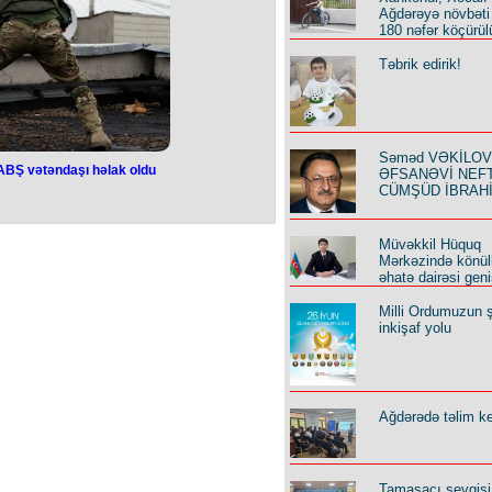
Ağdərəyə növbəti
180 nəfər köçürül
Təbrik edirik!
Səməd VƏKİLOV y
BŞ vətəndaşı həlak oldu
ƏFSANƏVİ NEF
üş zamanı ABŞ
CÜMŞÜD İBRAH
həlak oldu
Müvəkkil Hüquq
ABŞ vətəndaşı Stiven Zabelski həlak
Mərkəzində könüll
on Post” məlumat yayıb.
əhatə dairəsi geni
lski mayın 15-də döyüş zamanı həlak
b:
Milli Ordumuzun ş
 və minaya düşərək öldüyü deyilir.
inkişaf yolu
dlığa götürdüyü beş uşağı qalıb”.
Ağdərədə təlim keç
Tamaşaçı sevgisi