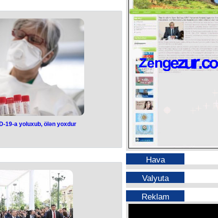
an sonra Bakıda yeni bir muzey də
əlbəcərdə qalan muzeyi isə Şəhid
d olsun Şamil müəllimin!
-19-a yoluxub, ölən yoxdur
Hava
Valyuta
Reklam