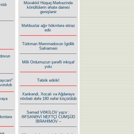
Müvəkkil Hüquq Mərkəzində
ıldı
könüllülərin əhatə dairəsi
genişlənir
Məhbuslar ağır hökmlərə etiraz
edir.
Türkman Məmmədovun İgidlik
Salnaməsi
dovun
Milli Ordumuzun şərəfli inkişaf
yolu
Təbrik edirik!
baycan!”
vurulub
Xankəndi, Xocalı və Ağdərəyə
növbəti dəfə 180 nəfər köçürülüb
vaya
Səməd VƏKİLOV yazır :
ƏFSANƏVİ NEFTÇİ CÜMŞÜD
ökmlərə
İBRAHİMOV –
 və