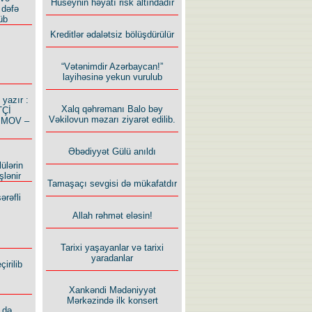
Hüseynin həyatı risk altındadır
 dəfə
üb
Kreditlər ədalətsiz bölüşdürülür
“Vətənimdir Azərbaycan!”
layihəsinə yekun vurulub
azır :
Xalq qəhrəmanı Balo bəy
TÇİ
Vəkilovun məzarı ziyarət edilib.
İMOV –
Əbədiyyət Gülü anıldı
ülərin
şlənir
Tamaşaçı sevgisi də mükafatdır
ərəfli
Allah rəhmət eləsin!
Tarixi yaşayanlar və tarixi
yaradanlar
irilib
Xankəndi Mədəniyyət
Mərkəzində ilk konsert
 də