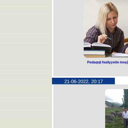
terror hücumunun qarşısını alıb. O, b
“Türkiyə təhlükəsizlik qüvvələri ilə 
Son günlərdə İsrail-Türkiyə birgə səy
cəhdlərinin qarşısını aldıq və çox sa
olun
Bennet Türkiyə Prezidenti Rəcəb T
görə təşəkkür edib. O, israillilərə v
qarşısının alınması ilə bağlı birgə iş
Qeyd edək ki, Türkiyənin Milli İsti
Keşikçiləri Korpusunun (SEPAH) Qüds 
və israilli turistlərə qarşı terror t
saxla
Türkiyənin 18 şəhərində eyni vaxtda 
çoxu SEPAH-ın Qüds qüvvələrinin
Cav
Pedaqoji fəaliyyətlə məş
21-06-2022, 20:17