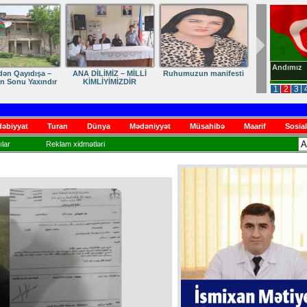
Andımız
dən Qayıdışa –
ANA DİLİMİZ – MİLLİ
Ruhumuzun manifesti
in Sonu Yaxındır
KİMLİYİMİZDİR
1
2
3
əbiyyat
Turan
Dünya
Mədəniyyət
Müsahibə
Maarif
Sosial
lar
Reklam xidmətləri