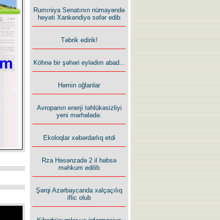
Rumıniya Senatının nümayəndə
heyəti Xankəndiyə səfər edib
Təbrik edirik!
Köhnə bir şəhəri eylədim abad...
Həmin oğlanlar
Avropanın enerji təhlükəsizliyi
yeni mərhələdə:
Ekoloqlar xəbərdarlıq etdi
Rza Həsənzadə 2 il həbsə
məhkum edilib
Şərqi Azərbaycanda xalçaçılıq
iflic olub