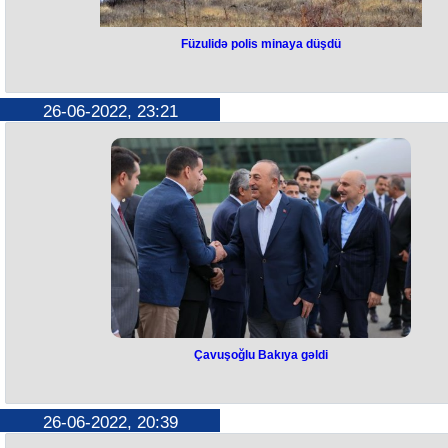
Füzulidə polis minaya düşdü
İyunun 26-sı saat 21 radələrində Füzuli Rayon Polis Şöbəsinin əməkda
polis serjantı 1989-cu il təvəllüdlü İlham Salmanov xidmətdən kənar
vaxtda Füzuli rayonunun işğaldan azad edilmiş Aşağı Seyidəhmədli kə
26-06-2022, 23:21
ərazisində piyada əleyhinə minaya düşməsi nəticəsində müxtəlif dərəc
bədən xəsarətləri alıb.
Bu barədə Baş Prokurorluq və Daxili İşlər Nazirliyinin birgə məlumatd
bildirilib.
Xəsarət almış polis serjantı İlham Salmanov xəstəxanaya yerləşdirilib
hazırda vəziyyəti qənaətbəxşdir.
Prokurorluq və polis əməkdaşları tərəfindən hadisə yerinə baxış keçirili
məhkəmə-tibb ekspertizası təyin edilib, digər prosessual hərəkətlər yer
yetirilib.
Faktla bağlı Füzuli rayon prokurorluğunda araşdırma aparılır.
Çavuşoğlu Bakıya gəldi
Çavuşoğlu Bakıya gəldi
Türkiyənin xarici işlər naziri Mövlud Çavuşoğlu Bakıya gəlib. Bu barə
Türkiyənin XİN rəhbəri "Twitter" hesabında paylaşım edib.
“Türkiyə-Azərbaycan-Qazaxıstan xarici işlər və nəqliyyat nazirlərinin il
26-06-2022, 20:39
toplantısında iştirak etmək üçün Bakıdayıq”, - Çavuşoğlu bildirib.