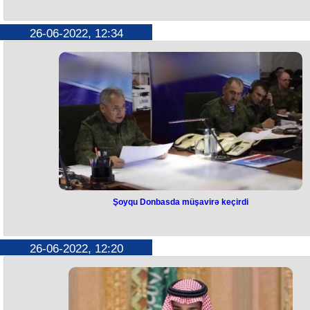
Aparıcı Qərb mətbu orqanlarında, habelə ABŞ-ın “Milli Müharibə”
Kollecinin (“National War College”) və “Seton Hall” Universitetinin
“Diplomatiya və Beynəlxalq Münasibətlər Məktəbi”nin analitik nəşrləri
26-06-2022, 12:34
Ordumuzun hərbi taktikası öyrənilərkən belə qənaət hasil olub ki,
Azərbaycan Ordusunun qarşısında hətta dünyanın aparıcı ölkəsi olsay
belə, onun da heç bir şansı olmayacaqdı. 44 günlük müharibədə tətbi
edilən döyüş taktikası dünya hərb tarixində yenilik hesab olunur və uy
ali hərb məktəblərinin proqramlarına, dərsliklərinə salınır. ABŞ Hərbi
Akademiyası və Pentaqonun rəsmiləri Azərbaycan Ordusunun hərbi
əməliyyatlarının öyrənilməsin vacibliyini vurğulayır.
Şoyqu Donbasda müşavirə keçirdi
Şoyqu Donbasda müşavirə keçirdi
Rusiya müdafiə naziri Sergey Şoyqu Ukraynadakı müharibədə iştirak
edən qoşunlara baxış keçirib. Bu barədə Rusiya Müdafiə Nazirliyi
26-06-2022, 12:20
məlumat yayıb.
“Şoyqu komanda məntəqələrində komandirlərin hazırkı vəziyyət və
Rusiya Silahlı Qüvvələrinin əsas əməliyyat bölgələrində hərəkətləri
barədə məruzələrini dinləyib”, - məlumatda qeyd olunub.
Şoyqu görüş zamanı bəzi hərbçiləri də mükafatlandırıb.
Müdafiə nazirinin olması ilə bağlı rəsmi məlumat verilməsə də, Rusiy