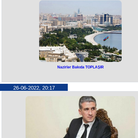
Nazirlər Bakıda TOPLAŞIR
Nazirlər Bakıda TOPLAŞIR
Sabah paytaxt Bakıda Türkiyə-Azərbaycan-Qazaxıstan xarici işlər və
26-06-2022, 20:17
nəqliyyat nazirlərinin üçtərəfli görüşü keçiriləcək.
Bu barədə Türkiyə Xarici İşlər Nazirliyi məlumat yayıb.
Bildirilib ki, görüş üç ölkəni maraqlandıran məsələlərdə mövcud
koordinasiyanı gücləndirmək və qarşılıqlı fayda əsasında regional
əlaqələri genişləndirmək məqsədi daşıyır.
Bundan əlavə, görüşdə üçtərəfli və regional əməkdaşlığın müzakirə
edilməsi nəzərdə tutulub.