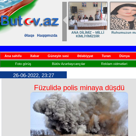
ANA DİLİMİZ – MİLLİ
Ruhumuzun man
Əlaqə
Haqqımızda
KİMLİYİMİZDİR
Ana səhifə
Xəbər
Güneyin səsi
Ədəbiyyat
Turan
Dünya
Foto görüş
Bütöv Azərbaycançılar
Reklam xidmətləri
26-06-2022, 23:27
Füzulidə polis minaya düşdü