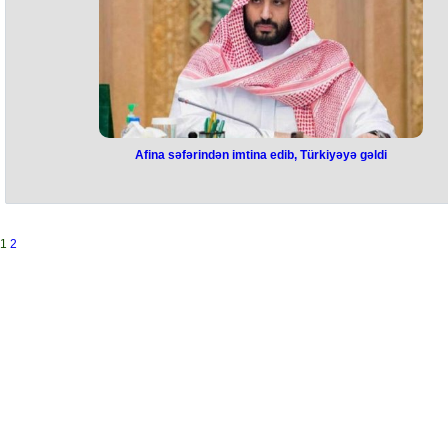
mətbuatı onun Donbasa yollandığını yazıb.
Afina səfərindən imtina edib, Türkiyəyə gəldi
Afina səfərindən imtina edib,
Türkiyəyə gəldi
Səudiyyə Ərəbistanı vəliəhdi Məhəmməd bin Salmanın Türkiyəyə rəs
1
2
səfəri iki ölkə arasında yeni dönəmin başladığını göstərir.
Bu sözləri Türkiyə Yaxın Şərq Araşdırmalar Mərkəzinin mütəxəssisi
Mehmet Raqiboğlu deyib.
Ekspertin sözlərinə görə, səfərdə bir neçə əhəmiyyətli məqam var:
“
Birinci məqam
səfərin zamanı ilə bağlıdır. Rəcəb Tayyib Ərdoğan apr
ayının sonunda Səudiyyə Ərəbistanına səfər edib. Aradan çox qısa bi
müddət keçdikdən sonra Ərəbistan vəliəhdi və müdafiə naziri, eyni
zamanda təmsil etdiyi dövlətin ən nüfuzlu şəxslərindən olan Məhəmm
bin Salmanın Türkiyəyə səfər edərək prezidentlə görüşməsi mühüm
faktdır.
İkincisi,
bildiyimiz kimi, Türkiyə və Yunanıstan arasında münasibətlər
gərgindir. Vəliəhdin əslində təxminən bir ay əvvəl Yunanıstan, Cənub
Kipr, Misir və İordaniya səfərindən sonra ölkəmizə gəlməsi planlaşdırılır
Lakin o, Yunanıstan və Cənubi Kipr səfərini qeyri-müəyyən vaxta təxir