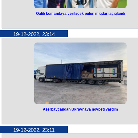
Qalib komandaya veriləcək pulun miqdarı açıqlandı
Qalib komandaya veriləcək pulu
miqdarı açıqlandı
19-12-2022, 23:14
Dünya çempionatının qalibi olan Argentina millisinə 52 milyon ABŞ doll
mükafat veriləcək. Vəsaitin 10 milyon dolları artıq Cənubi Amerika Futb
Konfederasiyası (CONMEBOL) tərəfindən yığma üzvlərinə təqdim olun
Qalan vəsaiti isə FIFA ödəyəcək. Xatırladaq ki, dünən Argentina millis
finalda Fransanı məğlub edərək dünya çempionu olub.
Azərbaycandan Ukraynaya növbəti yardım
Azərbaycandan Ukraynaya növbət
yardım
19-12-2022, 23:11
Azərbaycandan Ukraynaya növbəti humanitar yardım partiyası yola