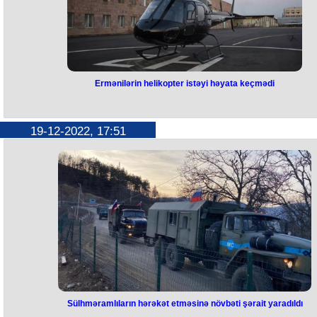
Ermənilərin helikopter istəyi həyata keçmədi
Ermənilərin helikopter istəyi
həyata keçmədi
19-12-2022, 17:51
Xəbər verildiyi kimi, bu gün Beynəlxalq Qızıl Xaç Komitəsinin maşınları
müşayiəti ilə Qarabağdan olan bir erməni xəstə Laçın yolu ilə
Ermənistana aparılıb. Ürək patologiyası olan xəstə Xankəndi
xəstəxanasından təcili yardım maşını ilə çıxarılıb və azərbaycanlı
ekofəalların Laçın yolunda keçirdiyi aksiya ərazisindən hərəkət edib.
“Hraparak” qəzeti yazır ki, Qarabağ erməniləri əvvəlcə xəstəni sanita
helikopterlə Ermənistana aparmağı müzakirə ediblər. Lakin Rusiya
sülhməramlıları buna icazə verməyiblər. Sonda təcili yardım maşınınd
istifadə olunub. Xatırladaq ki, azərbaycanlı ekofəallar və QHT
nümayəndələri dekabrın 12-dən Laçın yolunda Qarabağın dağlıq
hissəsindəki qızıl və mis yataqlarının qanunsuz istismarına etiraz edirlə
Sülhməramlıların hərəkət etməsinə növbəti şərait yaradıldı