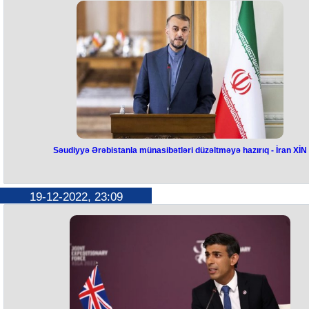
salınıb. Bu barədə Ukraynanın Azərbaycandakı səfiri Vladislav kanevs
məlumat yayıb. “Azərbaycan biznesi ilə birgə təşkil edilən növbəti
humanitar yük Ukraynaya yola düşür - Xerson Onkoloji Xəstəxanası üç
generator avadanlığı və 600 kq tibbi yardım dəsti”, – deyə diplomat
feysbukda bildirib.
Səudiyyə Ərəbistanla münasibətləri düzəltməyə hazırıq - İran XİN
Səudiyyə Ərəbistanla
münasibətləri düzəltməyə hazırıq 
19-12-2022, 23:09
İran XİN
İran Səudiyyə Ərəbistanı ilə münasibətləri normallaşdırmağa hazırdır. 
barədə İranın xarici işlər naziri Hüseyn Əmir Abdullahian bildirib.
"Səudiyyə Ərəbistanı ilə danışıqlar əvvəlki yolla davam edəcək, biz rəs
diplomatiya yolu ilə getməyə, iki ölkənin səfirliklərini yenidən açmağa 
Səudiyyə tərəfi buna hazır olduqdan sonra normal münasibətlərə
qayıtmağa hazırıq", - İranın xarici işlər naziri bildirib. Dekabrın 17-də İ
agentliyi məlumat yayıb ki, İran prezidenti İbrahim Rəisi Əmman konfra
çərçivəsində Səudiyyə Ərəbistanının vəliəhd şahzadəsi və baş naziri
Məhəmməd bin Salman Əl Səud ilə görüşə bilər. Abdullahianın sözləri