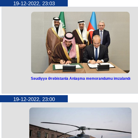
19-12-2022, 23:03
Bu gün Azərbaycan kubokunda 1/4 final mərhələsinin cavab görüşləri
start verilib. İlk oyun gününə nəzərdə tutulan 2 qarşılaşmadan biri baş
çatıb. Belə ki, "Qəbələ" klubu öz meydanında "Qarabağ"ı qəbul edib. İl
oyunu 2:2 hesabı ilə başa çatan komandaların görüşü "Qəbələ"nin
üstünlüyü başa çatıb - 1:0. Bununla da "Qəbələ" komandası "Qarabağ"
mübarizədən kənarlaşdıraraq, yarımfinal mərhələsinə yüksəlib. Digə
matçda isə "Sabah" klubu "Səbail"lə doğma meydanda üz-üzə gələcə
"Bank Respublika Arena"dakı görüş saat 19:00-da start götürəcək. "A
Arena"da keçirilən ilk qarşılaşmada "dənizçilər" 3:2 hesablı qələbə
qazanıb. Qeyd edək ki, 1/4 finalın digər iki oyunu dekabrın 20-də olaca
"Turan Tovuz" "Kəpəz"i, "Neftçi" isə "Zirə"ni qəbul edəcək.
Səudiyyə Ərəbistanla Anlaşma memorandumu imzalandı
Səudiyyə Ərəbistanla Anlaşma
memorandumu imzalandı
19-12-2022, 23:00
Bu gün Azərbaycanın İqtisadiyyat Nazirliyi və Səudiyyə Ərəbistanının
İnkişaf Fondu arasında Anlaşma Memorandumu imzalanıb. Sənədi naz
Mikayıl Cabbarov və Fondun Baş icraçı direktoru Sultan Abdulrahman A
Marshad imzalayıblar. Memorandumda Fondun ölkəmiz üçün priorite
olan sahələr üzrə inkişaf layihələrinin maliyyələşməsinə dair əməkdaşl
məsələləri öz əksini tapıb.