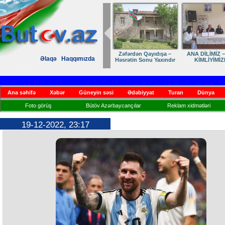
Zəfərdən Qayıdışa –
ANA DİLİMİZ –
Əlaqə
Haqqımızda
Həsrətin Sonu Yaxındır
KİMLİYİMİZ
Ana səhifə
Xəbər
Güneyin səsi
Ədəbiyyat
Turan
Dünya
Foto görüş
Bütöv Azərbaycançılar
Reklam xidmətləri
19-12-2022, 23:17