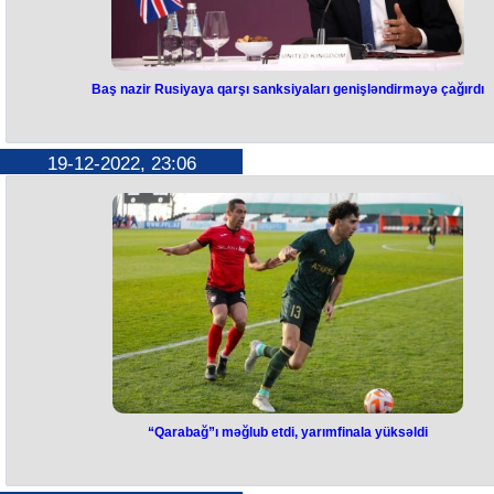
görə, dekabrın 20-də Əmmanda keçiriləcək konfransda "regiondakı
problemlərin aradan qaldırılması üçün platforma yaradıla bilər".
Baş nazir Rusiyaya qarşı sanksiyaları genişləndirməyə çağırdı
Baş nazir Rusiyaya qarşı
sanksiyaları genişləndirməyə
19-12-2022, 23:06
çağırdı
Böyük Britaniyanın baş naziri Rişi Sunak tərəfdaş ölkələri Rusiyaya qar
iqtisadi sanksiyaları genişləndirməyə çağırıb. Bu barədə o, Birləşmiş
Ekspedisiya Qüvvələrinin Riqada keçirilən sammitində danışıb. Onu
sözlərinə görə, Rusiya ordusu Ukraynada olduğu müddətdə Moskva i
Kiyev arasında danışıqlar baş tutmayacaq. “Bizə aydın olmalıdır ki,
Rusiyanın hər hansı birtərəfli atəşkəs çağırışı hazırkı kontekstdə tamam
mənasızdır. Düşünürəm ki, bu, yalançı çağırış olacaq. Bundan Rusiya 
qoşunlarını yenidən toplamaq və gücləndirmək üçün istifadə edəcək.
Qoşunları zəbt etdikləri ərazilərdən çıxarmayana qədər real danışıqla
aparıla bilməz”, - deyə Sunak qeyd edib.
“Qarabağ”ı məğlub etdi, yarımfinala yüksəldi
“Qarabağ”ı məğlub etdi,
yarımfinala yüksəldi