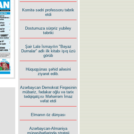
İlham İsmayıl yazır:
Komitə sədri professoru təbrik
etdi
Dostumuza sürpriz yubiley
təbriki
Şair Lalə İsmayılın "Bəyaz
Rusiyanın süqutunu qaçılmaz
Durnalar" adlı ilk kitabı işıq üzü
edən beş şərt
görüb
Hüquqşünas şəhid ailəsini
ziyarət edib.
Azərbaycan Demokrat Firqəsinin
mübariz, fədakar oğlu və tarix
tədqiqatçısı Məhərrəm İmaz
vəfat etdi
Elmanın öz dünyası
Azərbaycan-Almaniya
münasibətlərində strateji