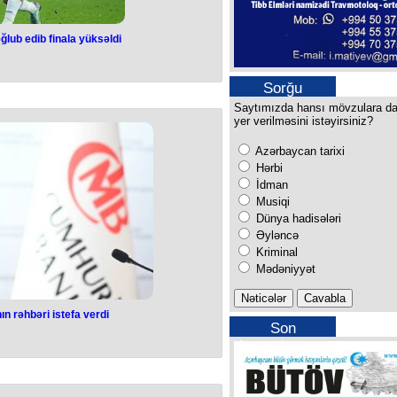
ğlub edib finala yüksəldi
rəqibini məğlub
a yüksəldi
Sorğu
Saytımızda hansı mövzulara d
XIV turun matçlarına start verilib.
yer verilməsini istəyirsiniz?
arşılaşma baş tutub.
atasaray" səfərdə "Samsunspor"la
Azərbaycan tarixi
 hesablı qələbəsi ilə yekunlaşıb.
dəqiqədə Viktor Nelson hesabı açıb.
Hərbi
 yekun nəticəsini müəyyənləşdirib.
İdman
 "Fatih Karagümrük"ə 3:1 hesabı ilə
Musiqi
sspor" matçındə isə qapılara qol
ayıb.
Dünya hadisələri
hazırda 63 xalla liderliyə yüksəlib.
Əyləncə
a" 60 xalla 2-ci, 37 xalı olan
Kriminal
" isə 36 xalla dördüncü pillədə
aşıb.
Mədəniyyət
n rəhbəri istefa verdi
Son
Bankının rəhbəri
buraxılışımız
 verdi
 Hafizə Qaye Erkan istefa verib.