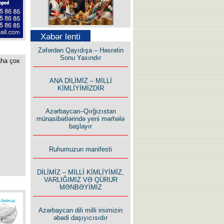
Səfər Alışarlı yazır
Xəbər lenti
Zəfərdən Qayıdışa – Həsrətin
Sonu Yaxındır
aha çox
ANA DİLİMİZ – MİLLİ
KİMLİYİMİZDİR
Uzun yolun Yolçusu
Azərbaycan–Qırğızıstan
münasibətlərində yeni mərhələ
başlayır
Ruhumuzun manifesti
Bu yolda mən varam!
DİLİMİZ – MİLLİ KİMLİYİMİZ,
VARLIĞIMIZ VƏ QÜRUR
MƏNBƏYİMİZ
Azərbaycan dili milli irsimizin
əbədi daşıyıcısıdır