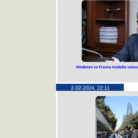
Bu barədə TRT kana
O qeyd edib ki, hazırda iqtisadi 
başla
"Müsbət irəliləyişlərə baxmayaraq,
kampaniya keçirilib. Bunun ailəm
etməməsi üçün Prezidentdən vəzi
şərəflə yerinə yetirdiyim vəzifələr
bildi
Hindistan və Fransa müdafiə sahəsi
Hindistan və 
sahəsində tərəf
2-02-2024, 22:11
Papi
Hindistan və Fransa Ermənist
tərəfdaşların
Bunu Ermənistanın İctimai Televiziy
naziri Suren Pap
"Silah əldə edilməsinin şaxələndiril
əldə etdik və bir çox supergüclərlə 
və Fransa müdafiə sahəsində bizim fr
Papikyan