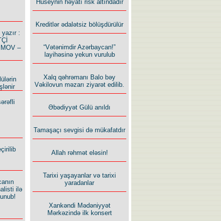
Hüseynin həyatı risk altındadır
Kreditlər ədalətsiz bölüşdürülür
azır :
TÇİ
“Vətənimdir Azərbaycan!”
İMOV –
layihəsinə yekun vurulub
Xalq qəhrəmanı Balo bəy
ülərin
Vəkilovun məzarı ziyarət edilib.
şlənir
ərəfli
Əbədiyyət Gülü anıldı
Tamaşaçı sevgisi də mükafatdır
irilib
Allah rəhmət eləsin!
Tarixi yaşayanlar və tarixi
canın
yaradanlar
listi ilə
lunub!
Xankəndi Mədəniyyət
Mərkəzində ilk konsert