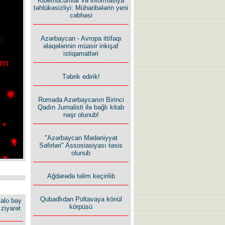
Kiberhücumlar və informasiya
təhlükəsizliyi: Müharibələrin yeni
cəbhəsi
Azərbaycan - Avropa ittifaqı
əlaqələrinin müasir inkişaf
istiqamatləri
Təbrik edirik!
Romada Azərbaycanın Birinci
Qadın Jurnalisti ilə bağlı kitab
nəşr olunub!
"Azərbaycan Mədəniyyət
Səfirləri" Assosiasiyası təsis
olunub
Ağdərədə təlim keçirilib
Qubadlıdan Poltavaya könül
alo bəy
körpüsü
ziyarət