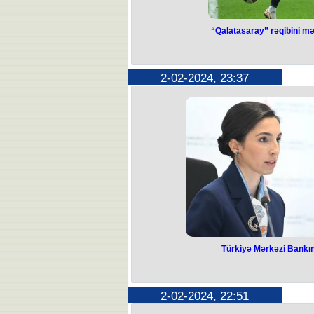
“Qalatasaray” rəqibini mə
“Qalatasaray” 
edib final
2-02-2024, 23:37
Futbol üzrə Türkiyə Superliqasında X
İlk oyun günündə üç q
Çempionluq mübarizəsi aparan "Qal
üz-üzə gəlib. Görüş qonaqların 2:0
İstanbul nəhənginin heyətində 5-ci 
Barış Yılmaz 11-ci dəqiqədə matçın
Günün digər görüşlərində "Hatayspor"
qalib gəlib. "Ankaragücü" - "Siva
vurulm
Bu nəticələrdən sonra "Qalatasaray" 
Bir oyun az oynayan "Fənərbağç
"Trabzonspor" 3-cüdür. "Beşiktaş
qərarl
Türkiyə Mərkəzi Bankını
Türkiyə Mərkəzi 
istefa
2-02-2024, 22:51
Türkiyə Mərkəzi Bankının rəhbəri