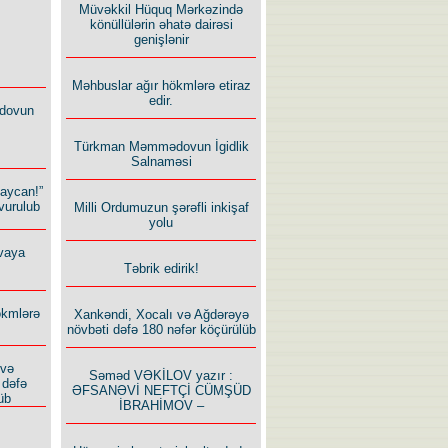
Müvəkkil Hüquq Mərkəzində
könüllülərin əhatə dairəsi
genişlənir
Məhbuslar ağır hökmlərə etiraz
edir.
dovun
Türkman Məmmədovun İgidlik
Salnaməsi
baycan!”
vurulub
Milli Ordumuzun şərəfli inkişaf
yolu
vaya
Təbrik edirik!
ökmlərə
Xankəndi, Xocalı və Ağdərəyə
növbəti dəfə 180 nəfər köçürülüb
 və
Səməd VƏKİLOV yazır :
 dəfə
ƏFSANƏVİ NEFTÇİ CÜMŞÜD
üb
İBRAHİMOV –