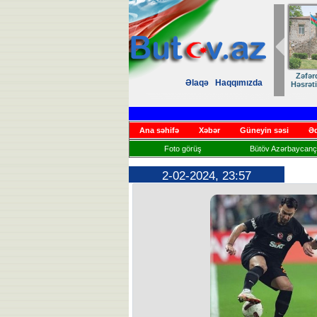
Zəfər
Əlaqə
Haqqımızda
Həsrət
Ana səhifə
Xəbər
Güneyin səsi
Əd
Foto görüş
Bütöv Azərbaycançı
2-02-2024, 23:57