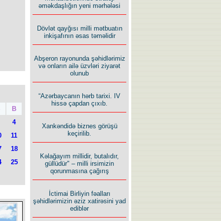
əməkdaşlığın yeni mərhələsi
Dövlət qayğısı milli mətbuatın
inkişafının əsas təməlidir
Abşeron rayonunda şəhidlərimiz
və onların ailə üzvləri ziyarət
olunub
“Azərbaycanın hərb tarixi. IV
hissə çapdan çıxıb.
Ş
B
4
Xankəndidə biznes görüşü
keçirilib.
0
11
7
18
Kəlağayım millidir, butalıdır,
4
25
güllüdür" – milli irsimizin
qorunmasına çağırış
İctimai Birliyin fəalları
şəhidlərimizin əziz xatirəsini yad
ediblər