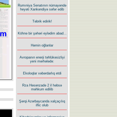
Rumıniya Senatının nümayəndə
heyəti Xankəndiyə səfər edib
Təbrik edirik!
Köhnə bir şəhəri eylədim abad...
Həmin oğlanlar
Avropanın enerji təhlükəsizliyi
yeni mərhələdə:
Ekoloqlar xəbərdarlıq etdi
Rza Həsənzadə 2 il həbsə
məhkum edilib
Şərqi Azərbaycanda xalçaçılıq
iflic olub