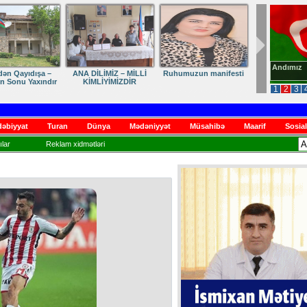
Andımız
dən Qayıdışa –
ANA DİLİMİZ – MİLLİ
Ruhumuzun manifesti
in Sonu Yaxındır
KİMLİYİMİZDİR
1
2
3
əbiyyat
Turan
Dünya
Mədəniyyət
Müsahibə
Maarif
Sosial
lar
Reklam xidmətləri