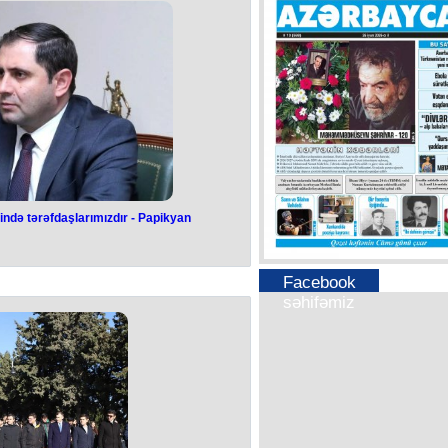
lı məlumat yayıb.
proqramımız öz bəhrəsini verməyə
yıb.
 son vaxtlar nüfuzuma qarşı böyük
ə və yaş yarımlıq övladıma təsir
fəyə təyin olunduğum ilk gündən
imdən azad etməyi xahiş etdim”, - o
rib.
ndə tərəfdaşlarımızdır - Papikyan
Fransa müdafiə
daşlarımızdır -
Facebook
kyan
səhifəmiz
anın müdafiə sektorunda əsas
a çevrilib.
asına müsahibəsində ölkənin müdafiə
ikyan bildirib.
məsi prosesində biz yeni tərəfdaşlar
əlaqələr qurduq. Xüsusilə, Hindistan
uib tərəfdaşlarımıza çevrildilər", -
 deyib.