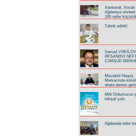
Xankəndi, Xocalı
Ağdərəyə növbəti
180 nəfər köçürül
Təbrik edirik!
Səməd VƏKİLOV y
ƏFSANƏVİ NEF
CÜMŞÜD İBRAH
Müvəkkil Hüquq
Mərkəzində könüll
əhatə dairəsi geni
Milli Ordumuzun ş
inkişaf yolu
Ağdərədə təlim keç