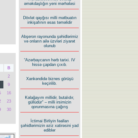
əməkdaşlığın yeni mərhələsi
Dövlət qayğısı milli mətbuatın
inkişafının əsas təməlidir
Abşeron rayonunda şəhidlərimiz
və onların ailə üzvləri ziyarət
olunub
“Azərbaycanın hərb tarixi. IV
hissə çapdan çıxıb.
B
2
Xankəndidə biznes görüşü
keçirilib.
9
5
16
Kəlağayım millidir, butalıdır,
2
23
güllüdür" – milli irsimizin
qorunmasına çağırış
9
30
İctimai Birliyin fəalları
şəhidlərimizin əziz xatirəsini yad
ediblər