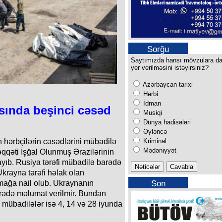
Sorğu
Saytımızda hansı mövzulara d
yer verilməsini istəyirsiniz?
Azərbaycan tarixi
Hərbi
İdman
sında beşinci cəsəd
Musiqi
Dünya hadisələri
Əyləncə
Kriminal
 hərbçilərin cəsədlərini mübadilə
Mədəniyyət
qqəti İşğal Olunmuş Ərazilərinin
ayıb. Rusiya tərəfi mübadilə barədə
krayna tərəfi həlak olan
Son
mağa nail olub. Ukraynanın
buraxılışımız
rədə məlumat verilmir. Bundan
 mübadilələr isə 4, 14 və 28 iyunda