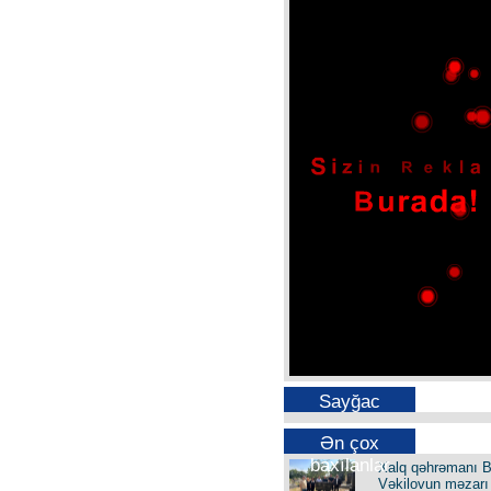
Sayğac
Ən çox
baxılanlar
Xalq qəhrəmanı B
Vəkilovun məzarı 