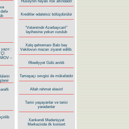
Hüseynin həyatı risk altındadır
 və
 dəfə
Kreditlər ədalətsiz bölüşdürülür
üb
“Vətənimdir Azərbaycan!”
layihəsinə yekun vurulub
Xalq qəhrəmanı Balo bəy
azır :
Vəkilovun məzarı ziyarət edilib.
TÇİ
İMOV –
Əbədiyyət Gülü anıldı
Tamaşaçı sevgisi də mükafatdır
ülərin
şlənir
Allah rəhmət eləsin!
ərəfli
Tarixi yaşayanlar və tarixi
yaradanlar
irilib
Xankəndi Mədəniyyət
Mərkəzində ilk konsert