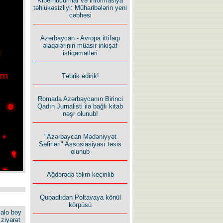
Kiberhücumlar və informasiya
təhlükəsizliyi: Müharibələrin yeni
cəbhəsi
Azərbaycan - Avropa ittifaqı
əlaqələrinin müasir inkişaf
istiqamatləri
Təbrik edirik!
Romada Azərbaycanın Birinci
Qadın Jurnalisti ilə bağlı kitab
nəşr olunub!
"Azərbaycan Mədəniyyət
Səfirləri" Assosiasiyası təsis
olunub
Ağdərədə təlim keçirilib
Qubadlıdan Poltavaya könül
körpüsü
alo bəy
ziyarət