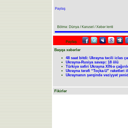
Paylaş
Bölmə: Dünya / Karusel / Xəbər lenti
Paylaş
Başqa xəbərlər
48 saat bitdi: Ukrayna təcili iclas ç
Ukrayna-Rusiya savaşı: 18 ölü
Türkiyə səfiri Ukrayna XİN-ə çağırıl
Ukrayna tərəfi “Toçka-U” raketləri i
Ukraynanın şərqində vəziyyət yenid
Fikirlər