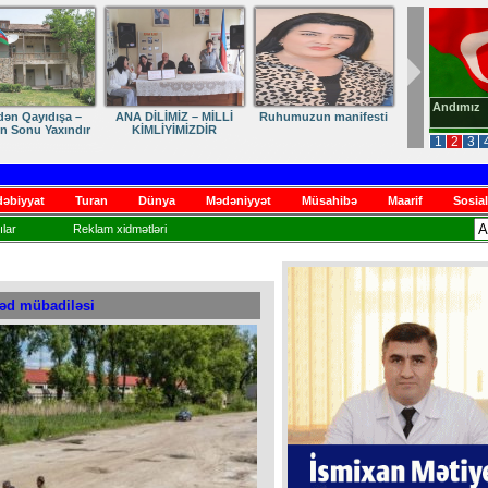
Andımız
dən Qayıdışa –
ANA DİLİMİZ – MİLLİ
Ruhumuzun manifesti
in Sonu Yaxındır
KİMLİYİMİZDİR
1
2
3
əbiyyat
Turan
Dünya
Mədəniyyət
Müsahibə
Maarif
Sosial
lar
Reklam xidmətləri
səd mübadiləsi