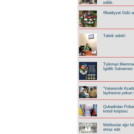
edilib.
Əbədiyyət Gülü an
Təbrik edirik!
Türkman Məmmə
İgidlik Salnaməsi
“Vətənimdir Azər
layihəsinə yekun 
Qubadlıdan Polta
könül körpüsü
Məhbuslar ağır h
etiraz edir.