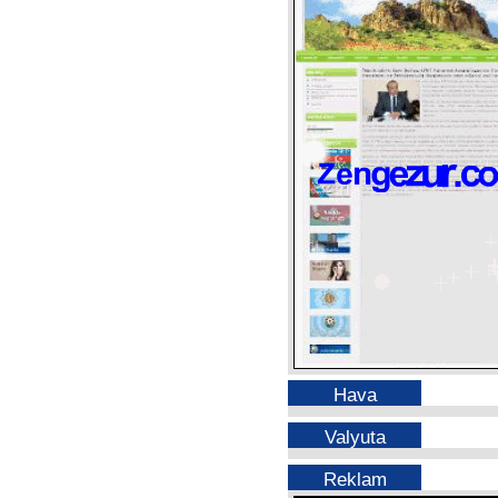
Hava
Valyuta
Reklam