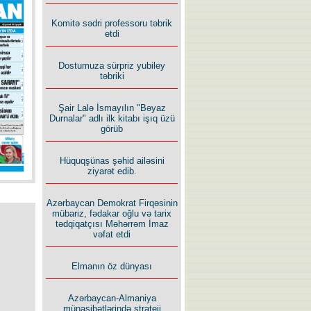
İlham İsmayıl yazır:
Komitə sədri professoru təbrik
etdi
Dostumuza sürpriz yubiley
təbriki
Şair Lalə İsmayılın "Bəyaz
Rusiyanın süqutunu qaçılmaz
Durnalar" adlı ilk kitabı işıq üzü
edən beş şərt
görüb
Hüquqşünas şəhid ailəsini
ziyarət edib.
Azərbaycan Demokrat Firqəsinin
mübariz, fədakar oğlu və tarix
tədqiqatçısı Məhərrəm İmaz
vəfat etdi
Elmanın öz dünyası
Azərbaycan-Almaniya
münasibətlərində strateji