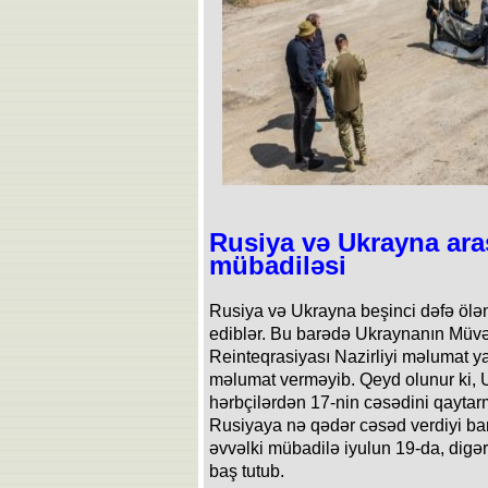
Rusiya və Ukrayna ara
mübadiləsi
Rusiya və Ukrayna beşinci dəfə ölən
ediblər. Bu barədə Ukraynanın Müvə
Reinteqrasiyası Nazirliyi məlumat y
məlumat verməyib. Qeyd olunur ki, U
hərbçilərdən 17-nin cəsədini qaytar
Rusiyaya nə qədər cəsəd verdiyi ba
əvvəlki mübadilə iyulun 19-da, digər
baş tutub.