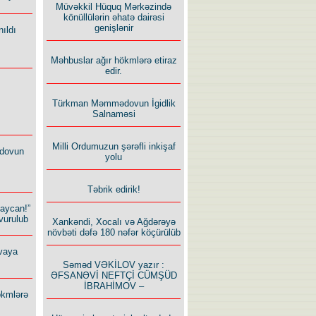
Müvəkkil Hüquq Mərkəzində
könüllülərin əhatə dairəsi
genişlənir
ıldı
Məhbuslar ağır hökmlərə etiraz
edir.
Türkman Məmmədovun İgidlik
Salnaməsi
Milli Ordumuzun şərəfli inkişaf
dovun
yolu
Təbrik edirik!
baycan!”
vurulub
Xankəndi, Xocalı və Ağdərəyə
növbəti dəfə 180 nəfər köçürülüb
vaya
Səməd VƏKİLOV yazır :
ƏFSANƏVİ NEFTÇİ CÜMŞÜD
İBRAHİMOV –
ökmlərə