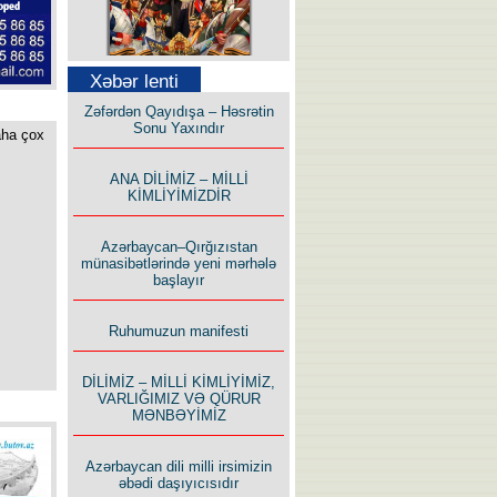
Səfər Alışarlı yazır
Xəbər lenti
Zəfərdən Qayıdışa – Həsrətin
Sonu Yaxındır
aha çox
ANA DİLİMİZ – MİLLİ
KİMLİYİMİZDİR
Uzun yolun Yolçusu
Azərbaycan–Qırğızıstan
münasibətlərində yeni mərhələ
başlayır
Ruhumuzun manifesti
Bu yolda mən varam!
DİLİMİZ – MİLLİ KİMLİYİMİZ,
VARLIĞIMIZ VƏ QÜRUR
MƏNBƏYİMİZ
Azərbaycan dili milli irsimizin
əbədi daşıyıcısıdır