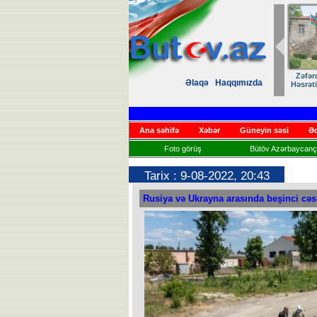
Zəfər
Əlaqə
Haqqımızda
Həsrət
Ana səhifə
Xəbər
Güneyin səsi
Əd
Foto görüş
Bütöv Azərbaycançı
Tarix : 9-08-2022, 20:43
Rusiya və Ukrayna arasında beşinci cə