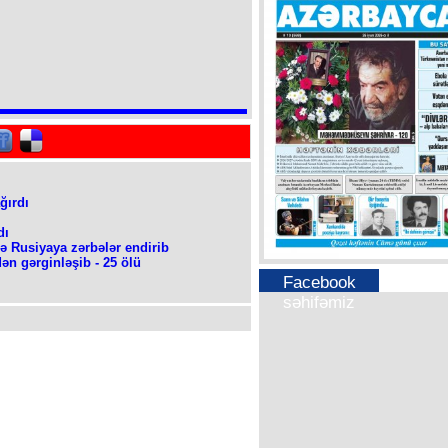
ağırdı
dı
lə Rusiyaya zərbələr endirib
ən gərginləşib - 25 ölü
Facebook
səhifəmiz