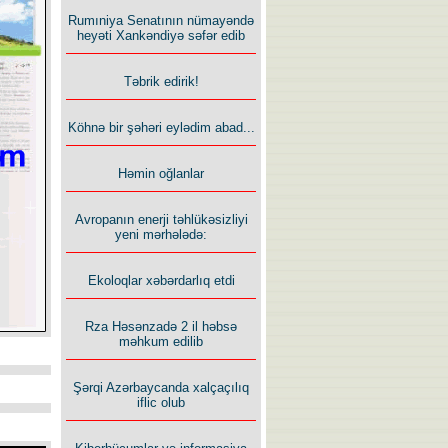
Rumıniya Senatının nümayəndə
heyəti Xankəndiyə səfər edib
Təbrik edirik!
Köhnə bir şəhəri eylədim abad...
Həmin oğlanlar
Avropanın enerji təhlükəsizliyi
yeni mərhələdə:
Ekoloqlar xəbərdarlıq etdi
Rza Həsənzadə 2 il həbsə
məhkum edilib
Şərqi Azərbaycanda xalçaçılıq
iflic olub