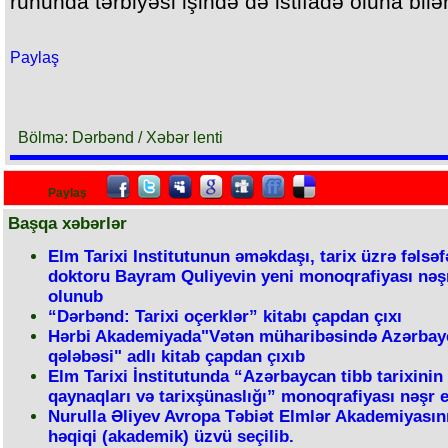
ruhunda tərbiyəsi işində də istifadə oluna bilər
Paylaş
Bölmə: Dərbənd / Xəbər lenti
Paylaş
Başqa xəbərlər
Elm Tarixi Institutunun əməkdaşı, tarix üzrə fəlsəf
doktoru Bayram Quliyevin yeni monoqrafiyası nəş
olunub
“Dərbənd: Tarixi oçerklər” kitabı çapdan çıxı
Hərbi Akademiyada"Vətən müharibəsində Azərbay
qələbəsi" adlı kitab çapdan çıxıb
Elm Tarixi İnstitutunda “Azərbaycan tibb tarixinin
qaynaqları və tarixşünaslığı” monoqrafiyası nəşr e
Nurulla Əliyev Avropa Təbiət Elmlər Akademiyasın
həqiqi (akademik) üzvü seçilib.