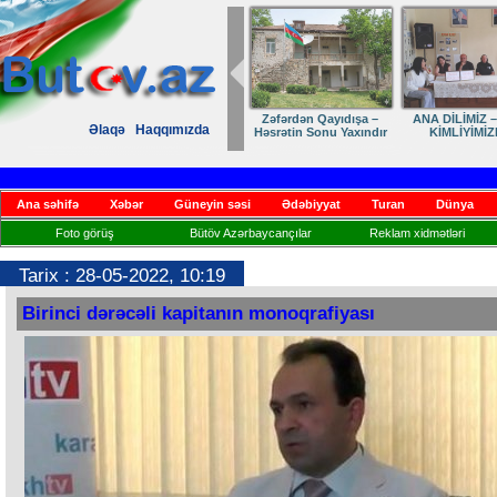
Zəfərdən Qayıdışa –
ANA DİLİMİZ –
Əlaqə
Haqqımızda
Həsrətin Sonu Yaxındır
KİMLİYİMİZ
Ana səhifə
Xəbər
Güneyin səsi
Ədəbiyyat
Turan
Dünya
Foto görüş
Bütöv Azərbaycançılar
Reklam xidmətləri
Tarix : 28-05-2022, 10:19
Birinci dərəcəli kapitanın monoqrafiyası