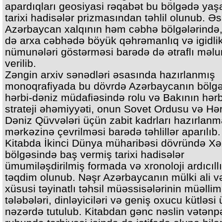
apardıqları geosiyasi rəqabət bu bölgədə ya
tarixi hadisələr prizmasından təhlil olunub. Ə
Azərbaycan xalqının həm cəbhə bölgələrində
də arxa cəbhədə böyük qəhrəmanlıq və igidli
nümunələri göstərməsi barədə də ətraflı məl
verilib.
Zəngin arxiv sənədləri əsasında hazırlanmış
monoqrafiyada bu dövrdə Azərbaycanın bölg
hərbi-dəniz müdafiəsində rolu və Bakının hərb
strateji əhəmiyyəti, onun Sovet Ordusu və Hə
Dəniz Qüvvələri üçün zabit kadrları hazırlanm
mərkəzinə çevrilməsi barədə təhlillər aparılıb.
Kitabda İkinci Dünya müharibəsi dövründə Xə
bölgəsində baş vermiş tarixi hadisələr
ümumiləşdirilmiş formada və xronoloji ardıcıll
təqdim olunub. Nəşr Azərbaycanın mülki ali v
xüsusi təyinatlı təhsil müəssisələrinin müəlliml
tələbələri, dinləyiciləri və geniş oxucu kütləsi
nəzərdə tutulub. Kitabdan gənc nəslin vətənpə