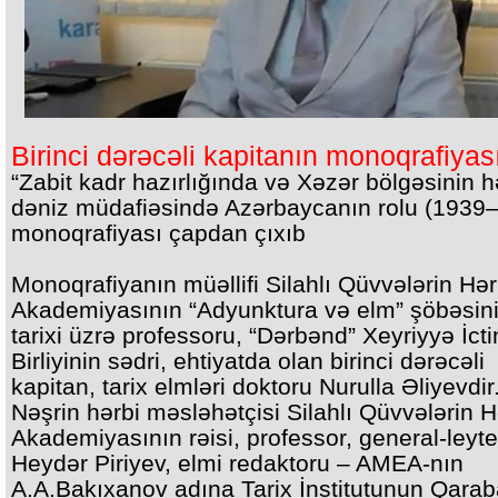
Birinci dərəcəli kapitanın monoqrafiyas
“Zabit kadr hazırlığında və Xəzər bölgəsinin h
dəniz müdafiəsində Azərbaycanın rolu (1939
monoqrafiyası çapdan çıxıb
Monoqrafiyanın müəllifi Silahlı Qüvvələrin Hər
Akademiyasının “Adyunktura və elm” şöbəsin
tarixi üzrə professoru, “Dərbənd” Xeyriyyə İct
Birliyinin sədri, ehtiyatda olan birinci dərəcəli
kapitan, tarix elmləri doktoru Nurulla Əliyevdir
Nəşrin hərbi məsləhətçisi Silahlı Qüvvələrin H
Akademiyasının rəisi, professor, general-leyt
Heydər Piriyev, elmi redaktoru – AMEA-nın
A.A.Bakıxanov adına Tarix İnstitutunun Qara