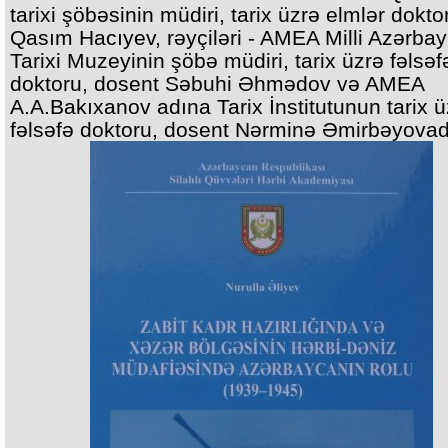
tarixi şöbəsinin müdiri, tarix üzrə elmlər dokto
Qasım Hacıyev, rəyçiləri - AMEA Milli Azərba
Tarixi Muzeyinin şöbə müdiri, tarix üzrə fəlsəf
doktoru, dosent Səbuhi Əhmədov və AMEA
A.A.Bakıxanov adına Tarix İnstitutunun tarix ü
fəlsəfə doktoru, dosent Nərminə Əmirbəyovad