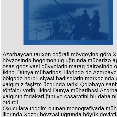
Azərbaycan tarixən coğrafi mövqeyinə görə X
hövzəsində hegemonluq uğrunda mübarizə a
əsas geosiyasi qüvvələrin maraq dairəsində o
İkinci Dünya müharibəsi illərində də Azərbay
bölgədə hərbi–siyasi hadisələrin mərkəzində 
xalqımız faşizm üzərində tarixi Qələbəyə sanb
töhfələr verib. İkinci Dünya müharibəsi Azərb
xalqının fədakarlığını və cəsarətini bir daha 
etdirdi.
Oxuculara təqdim olunan monoqrafiyada müh
illərində Xəzər hövzəsi uğrunda böyük dövlətl